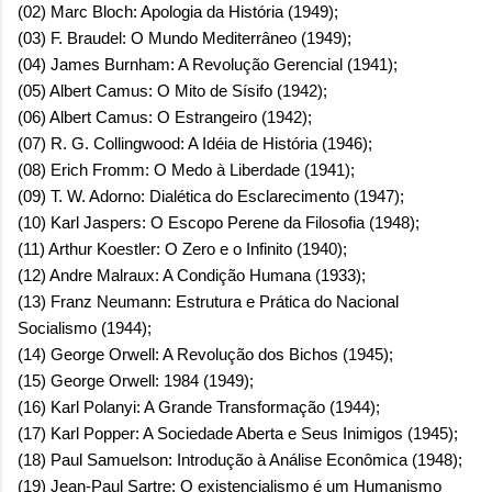
(02) Marc Bloch: Apologia da História (1949);
(03) F. Braudel: O Mundo Mediterrâneo (1949);
(04) James Burnham: A Revolução Gerencial (1941);
(05) Albert Camus: O Mito de Sísifo (1942);
(06) Albert Camus: O Estrangeiro (1942);
(07) R. G. Collingwood: A Idéia de História (1946);
(08) Erich Fromm: O Medo à Liberdade (1941);
(09) T. W. Adorno: Dialética do Esclarecimento (1947);
(10) Karl Jaspers: O Escopo Perene da Filosofia (1948);
(11) Arthur Koestler: O Zero e o Infinito (1940);
(12) Andre Malraux: A Condição Humana (1933);
(13) Franz Neumann: Estrutura e Prática do Nacional
Socialismo (1944);
(14) George Orwell: A Revolução dos Bichos (1945);
(15) George Orwell: 1984 (1949);
(16) Karl Polanyi: A Grande Transformação (1944);
(17) Karl Popper: A Sociedade Aberta e Seus Inimigos (1945);
(18) Paul Samuelson: Introdução à Análise Econômica (1948);
(19) Jean-Paul Sartre: O existencialismo é um Humanismo