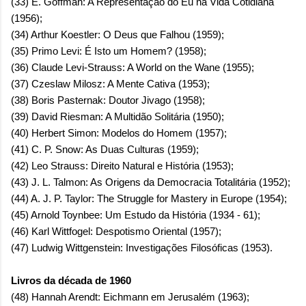
(33) E. Goffman: A Representação do Eu na Vida Cotidiana
(1956);
(34) Arthur Koestler: O Deus que Falhou (1959);
(35) Primo Levi: É Isto um Homem? (1958);
(36) Claude Levi-Strauss: A World on the Wane (1955);
(37) Czeslaw Milosz: A Mente Cativa (1953);
(38) Boris Pasternak: Doutor Jivago (1958);
(39) David Riesman: A Multidão Solitária (1950);
(40) Herbert Simon: Modelos do Homem (1957);
(41) C. P. Snow: As Duas Culturas (1959);
(42) Leo Strauss: Direito Natural e História (1953);
(43) J. L. Talmon: As Origens da Democracia Totalitária (1952);
(44) A. J. P. Taylor: The Struggle for Mastery in Europe (1954);
(45) Arnold Toynbee: Um Estudo da História (1934 - 61);
(46) Karl Wittfogel: Despotismo Oriental (1957);
(47) Ludwig Wittgenstein: Investigações Filosóficas (1953).
Livros da década de 1960
(48) Hannah Arendt: Eichmann em Jerusalém (1963);