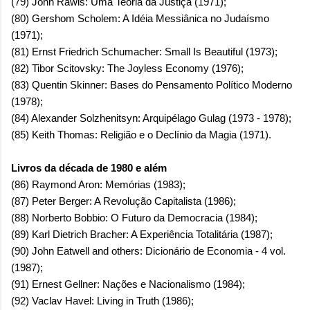
(79) John Rawls: Uma Teoria da Justiça (1971);
(80) Gershom Scholem: A Idéia Messiânica no Judaísmo
(1971);
(81) Ernst Friedrich Schumacher: Small Is Beautiful (1973);
(82) Tibor Scitovsky: The Joyless Economy (1976);
(83) Quentin Skinner: Bases do Pensamento Político Moderno
(1978);
(84) Alexander Solzhenitsyn: Arquipélago Gulag (1973 - 1978);
(85) Keith Thomas: Religião e o Declínio da Magia (1971).
Livros da década de 1980 e além
(86) Raymond Aron: Memórias (1983);
(87) Peter Berger: A Revolução Capitalista (1986);
(88) Norberto Bobbio: O Futuro da Democracia (1984);
(89) Karl Dietrich Bracher: A Experiência Totalitária (1987);
(90) John Eatwell and others: Dicionário de Economia - 4 vol.
(1987);
(91) Ernest Gellner: Nações e Nacionalismo (1984);
(92) Vaclav Havel: Living in Truth (1986);