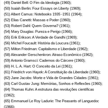
(49) Daniel Bell: O Fim da Ideologia (1960);
(50) Isaiah Berlin: Four Essays on Liberty (1969);
(51) Albert Camus: Notebooks 1935 -1951 (1964);
(52) Elias Canetti: Massas e Poder (1960);
(53) Robert Dahl: Quem Governa? (1961);
(54) Mary Douglas: Pureza e Perigo (1966);
(55) Erik Erikson: A Verdade de Gandhi (1969);
(56) Michel Foucault: História da Loucura (1961);
(57) Milton Friedman: Capitalismo e Liberdade (1962);
(58) Alexander Gerschenkron: Atraso Econômico (1962);
(59) Antonio Gramsci: Cadernos do Cárcere (1960);
(60) H. L. A. Hart: O Conceito da Lei (1961);
(61) Friedrich von Hayek: A Constituição da Liberdade (1960);
(62) Jane Jacobs: Morte e Vida de Grandes Cidades (1961);
(63) Carl Gustav Jung: Memórias, Sonhos e Reflexões (1960);
(64) Thomas Kuhn: A estrutura das revoluções científicas
(1962);
(65) Emmanuel Le Roy Ladurie: The Peasants of Languedoc
(1966);