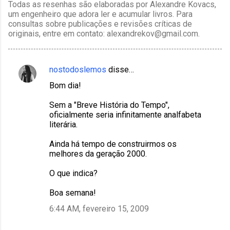
Todas as resenhas são elaboradas por Alexandre Kovacs,
um engenheiro que adora ler e acumular livros. Para
consultas sobre publicações e revisões críticas de
originais, entre em contato: alexandrekov@gmail.com.
nostodoslemos
disse…
C
Bom dia!
o
m
Sem a "Breve História do Tempo",
oficialmente seria infinitamente analfabeta
e
literária.
n
Ainda há tempo de construirmos os
t
melhores da geração 2000.
á
O que indica?
r
i
Boa semana!
o
6:44 AM, fevereiro 15, 2009
s