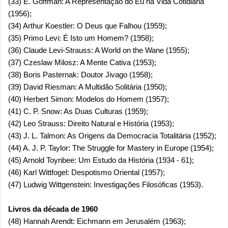
(33) E. Goffman: A Representação do Eu na Vida Cotidiana
(1956);
(34) Arthur Koestler: O Deus que Falhou (1959);
(35) Primo Levi: É Isto um Homem? (1958);
(36) Claude Levi-Strauss: A World on the Wane (1955);
(37) Czeslaw Milosz: A Mente Cativa (1953);
(38) Boris Pasternak: Doutor Jivago (1958);
(39) David Riesman: A Multidão Solitária (1950);
(40) Herbert Simon: Modelos do Homem (1957);
(41) C. P. Snow: As Duas Culturas (1959);
(42) Leo Strauss: Direito Natural e História (1953);
(43) J. L. Talmon: As Origens da Democracia Totalitária (1952);
(44) A. J. P. Taylor: The Struggle for Mastery in Europe (1954);
(45) Arnold Toynbee: Um Estudo da História (1934 - 61);
(46) Karl Wittfogel: Despotismo Oriental (1957);
(47) Ludwig Wittgenstein: Investigações Filosóficas (1953).
Livros da década de 1960
(48) Hannah Arendt: Eichmann em Jerusalém (1963);