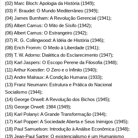
(02) Marc Bloch: Apologia da História (1949);
(03) F. Braudel: O Mundo Mediterrâneo (1949);
(04) James Burnham: A Revolução Gerencial (1941);
(05) Albert Camus: O Mito de Sísifo (1942);
(06) Albert Camus: O Estrangeiro (1942);
(07) R. G. Collingwood: A Idéia de História (1946);
(08) Erich Fromm: O Medo à Liberdade (1941);
(09) T. W. Adorno: Dialética do Esclarecimento (1947);
(10) Karl Jaspers: O Escopo Perene da Filosofia (1948);
(11) Arthur Koestler: O Zero e o Infinito (1940);
(12) Andre Malraux: A Condição Humana (1933);
(13) Franz Neumann: Estrutura e Prática do Nacional
Socialismo (1944);
(14) George Orwell: A Revolução dos Bichos (1945);
(15) George Orwell: 1984 (1949);
(16) Karl Polanyi: A Grande Transformação (1944);
(17) Karl Popper: A Sociedade Aberta e Seus Inimigos (1945);
(18) Paul Samuelson: Introdução à Análise Econômica (1948);
(19) Jean-Paul Sartre: O existencialismo é um Humanismo