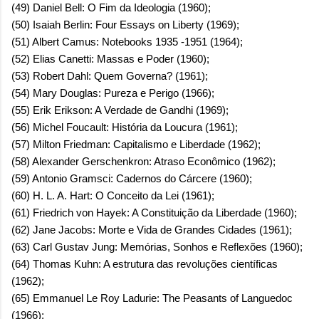
(49) Daniel Bell: O Fim da Ideologia (1960);
(50) Isaiah Berlin: Four Essays on Liberty (1969);
(51) Albert Camus: Notebooks 1935 -1951 (1964);
(52) Elias Canetti: Massas e Poder (1960);
(53) Robert Dahl: Quem Governa? (1961);
(54) Mary Douglas: Pureza e Perigo (1966);
(55) Erik Erikson: A Verdade de Gandhi (1969);
(56) Michel Foucault: História da Loucura (1961);
(57) Milton Friedman: Capitalismo e Liberdade (1962);
(58) Alexander Gerschenkron: Atraso Econômico (1962);
(59) Antonio Gramsci: Cadernos do Cárcere (1960);
(60) H. L. A. Hart: O Conceito da Lei (1961);
(61) Friedrich von Hayek: A Constituição da Liberdade (1960);
(62) Jane Jacobs: Morte e Vida de Grandes Cidades (1961);
(63) Carl Gustav Jung: Memórias, Sonhos e Reflexões (1960);
(64) Thomas Kuhn: A estrutura das revoluções científicas
(1962);
(65) Emmanuel Le Roy Ladurie: The Peasants of Languedoc
(1966);