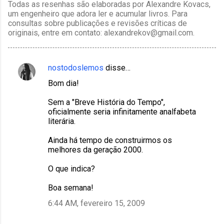
Todas as resenhas são elaboradas por Alexandre Kovacs,
um engenheiro que adora ler e acumular livros. Para
consultas sobre publicações e revisões críticas de
originais, entre em contato: alexandrekov@gmail.com.
nostodoslemos
disse…
C
Bom dia!
o
m
Sem a "Breve História do Tempo",
oficialmente seria infinitamente analfabeta
e
literária.
n
Ainda há tempo de construirmos os
t
melhores da geração 2000.
á
O que indica?
r
i
Boa semana!
o
6:44 AM, fevereiro 15, 2009
s