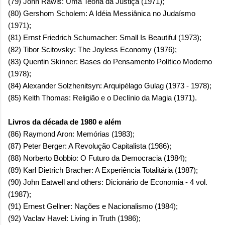
(79) John Rawls: Uma Teoria da Justiça (1971);
(80) Gershom Scholem: A Idéia Messiânica no Judaísmo
(1971);
(81) Ernst Friedrich Schumacher: Small Is Beautiful (1973);
(82) Tibor Scitovsky: The Joyless Economy (1976);
(83) Quentin Skinner: Bases do Pensamento Político Moderno
(1978);
(84) Alexander Solzhenitsyn: Arquipélago Gulag (1973 - 1978);
(85) Keith Thomas: Religião e o Declínio da Magia (1971).
Livros da década de 1980 e além
(86) Raymond Aron: Memórias (1983);
(87) Peter Berger: A Revolução Capitalista (1986);
(88) Norberto Bobbio: O Futuro da Democracia (1984);
(89) Karl Dietrich Bracher: A Experiência Totalitária (1987);
(90) John Eatwell and others: Dicionário de Economia - 4 vol.
(1987);
(91) Ernest Gellner: Nações e Nacionalismo (1984);
(92) Vaclav Havel: Living in Truth (1986);