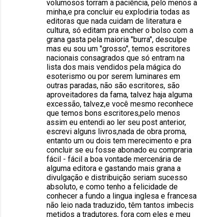
volumosos torram a paciência, pelo menos a
minha,e pra concluir eu explodiria todas as
editoras que nada cuidam de literatura e
cultura, só editam pra encher o bolso com a
grana gasta pela maioria "burra", desculpe
mas eu sou um "grosso", temos escritores
nacionais consagrados que só entram na
lista dos mais vendidos pela mágica do
esoterismo ou por serem luminares em
outras paradas, não são escritores, são
aproveitadores da fama, talvez haja alguma
excessão, talvez,e você mesmo reconhece
que temos bons escritores,pelo menos
assim eu entendi ao ler seu post anterior,
escrevi alguns livros,nada de obra proma,
entanto um ou dois tem merecimento e pra
concluir se eu fosse abonado eu compraria
fácil - fácil a boa vontade mercenária de
alguma editora e gastando mais grana a
divulgação e distribuição seriam sucesso
absoluto, e como tenho a felicidade de
conhecer a fundo a lingua inglesa e francesa
não leio nada traduzido, têm tantos imbecis
metidos a tradutores, fora com eles e meu