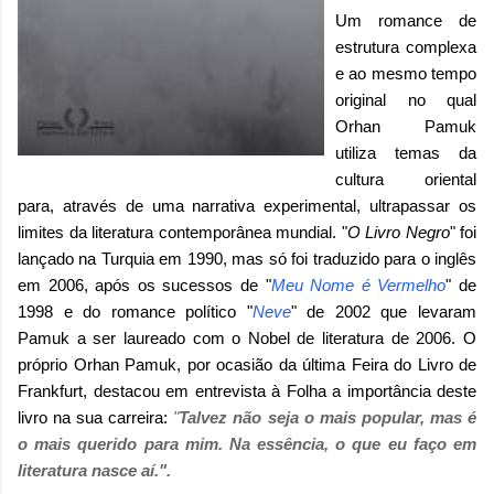
Um romance de
estrutura complexa
e ao mesmo tempo
original no qual
Orhan Pamuk
utiliza temas da
cultura oriental
para, através de uma narrativa experimental, ultrapassar os
limites da literatura contemporânea mundial. "
O Livro Negro
" foi
lançado na Turquia em 1990, mas só foi traduzido para o inglês
em 2006, após os sucessos de
"
Meu Nome é Vermelho
"
de
1998 e do romance político
"
Neve
"
de 2002 que levaram
Pamuk a ser laureado com o
Nobel de literatura de 2006.
O
próprio Orhan Pamuk, por ocasião da última Feira do Livro de
Frankfurt, destacou em
entrevista
à Folha a importância deste
livro na sua carreira
:
"
Talvez não seja o mais popular, mas é
o mais querido para mim. Na essência, o que eu faço em
literatura nasce aí.".