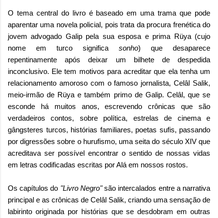
O tema central do livro é baseado em uma trama que pode
aparentar uma novela policial, pois trata da procura frenética do
jovem advogado Galip pela sua esposa e prima Rüya (cujo
nome em turco significa
sonho
) que desaparece
repentinamente após deixar um bilhete de despedida
inconclusivo. Ele tem motivos para acreditar que ela tenha um
relacionamento amoroso com o famoso jornalista, Celâl Salik,
meio-irmão de Rüya e também primo de Galip. Celâl, que se
esconde há muitos anos, escrevendo crônicas que são
verdadeiros contos, sobre política, estrelas de cinema e
gângsteres turcos, histórias familiares, poetas sufis, passando
por digressões sobre o hurufismo, uma seita do século XIV que
acreditava ser possível encontrar o sentido de nossas vidas
em letras codificadas escritas por Alá em nossos rostos.
Os capítulos do
"Livro Negro"
são intercalados entre a narrativa
principal e as crônicas de Celâl Salik, criando uma sensação de
labirinto originada por histórias que se desdobram em outras