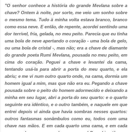
"O senhor conhece a história do grande Mevlana sobre a
chave? Ontem à noite, por sorte, me veio um sonho sobre
o mesmo tema. Tudo à minha volta estava branco, branco
como essa neve. E então, de repente, acordei sentindo uma
dor terrível, fria, gelada, no meu peito. Parecia que eu tinha
uma bola de neve apertando o coração - uma bola de gelo,
ou uma bola de cristal -, mas não; era a chave de diamante
do grande poeta Rumi Mevlana, pousada no meu peito, em
cima do coração. Peguei a chave e levantei da cama,
tentando usá-la para abrir a porta do meu quarto, e ela
abriu; e me vi num outro quarto onde, na cama, dormia um
homem igual a mim, mas que não era eu. Pegando a chave
pousada sobre o peito do homem adormecido e deixando a
minha em seu lugar, abri a porta do seu quarto: e o quarto
seguinte era idêntico, e o outro também, e naquele em que
entrei depois vi ainda que havia sombras nesses quartos:
outros fantasmas sonâmbulos como eu, todos com uma
chave nas mãos. E em cada quarto uma cama, e em cada