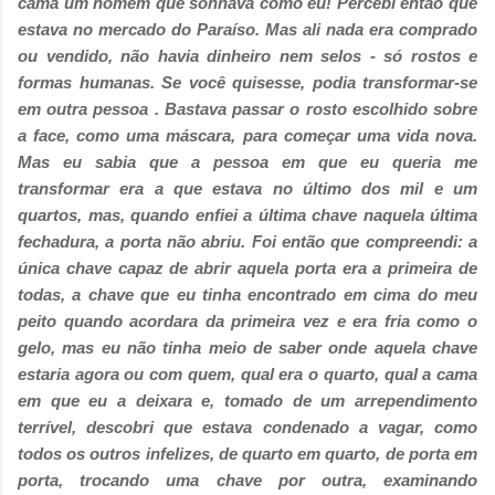
cama um homem que sonhava como eu! Percebi então que
estava no mercado do Paraíso. Mas ali nada era comprado
ou vendido, não havia dinheiro nem selos - só rostos e
formas humanas. Se você quisesse, podia transformar-se
em outra pessoa . Bastava passar o rosto escolhido sobre
a face, como uma máscara, para começar uma vida nova.
Mas eu sabia que a pessoa em que eu queria me
transformar era a que estava no último dos mil e um
quartos, mas, quando enfiei a última chave naquela última
fechadura, a porta não abriu. Foi então que compreendi: a
única chave capaz de abrir aquela porta era a primeira de
todas, a chave que eu tinha encontrado em cima do meu
peito quando acordara da primeira vez e era fria como o
gelo, mas eu não tinha meio de saber onde aquela chave
estaria agora ou com quem, qual era o quarto, qual a cama
em que eu a deixara e, tomado de um arrependimento
terrível, descobri que estava condenado a vagar, como
todos os outros infelizes, de quarto em quarto, de porta em
porta, trocando uma chave por outra, examinando