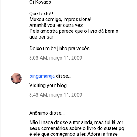
Oi Kovacs
o
m
Que texto!!!
Mexeu comigo, impressiona!
e
Amanhã vou ler outra vez.
n
Pela amostra parece que o livro dá bem o
que pensar!
t
á
Deixo um beijinho pra vocês.
r
3:03 AM, março 11, 2009
i
o
singamaraja
disse…
s
Visiting your blog
3:43 AM, março 11, 2009
Anônimo disse…
Não li nada desse autor ainda, mas fui lá ver
seus comentários sobre o livro do auster pq
é ele que começando a ler. Adorei a frase