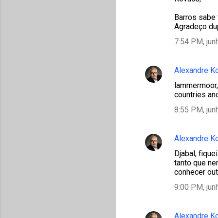
Barros sabe 
Agradeço dup
7:54 PM, jun
Alexandre K
lammermoor, 
countries and
8:55 PM, jun
Alexandre K
Djabal, fiqu
tanto que ne
conhecer out
9:00 PM, jun
Alexandre K