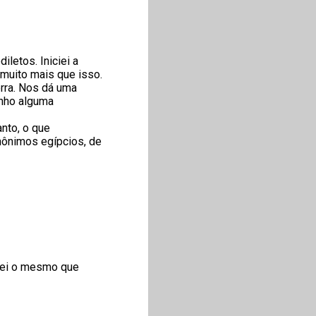
letos. Iniciei a
é muito mais que isso.
rra. Nos dá uma
enho alguma
anto, o que
nônimos egípcios, de
nsei o mesmo que