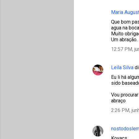
Maria Augus
Que bom pass
agua na boca
Muito obriga
Um abração.
12:57 PM, ju
Leila Silva
di
Eu li há alg
sido baseado
Vou procurar
abraço
2:26 PM, jun
nostodosle
Kovacs,