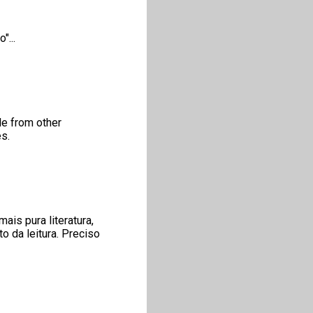
"...
le from other
es.
is pura literatura,
o da leitura. Preciso