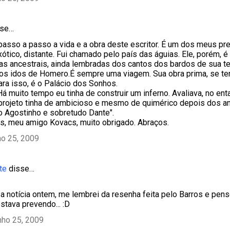
se…
sso a passo a vida e a obra deste escritor. É um dos meus predi
exótico, distante. Fui chamado pelo país das águias. Ele, porém, 
as ancestrais, ainda lembradas dos cantos dos bardos de sua te
dos idos de Homero.É sempre uma viagem. Sua obra prima, se t
ara isso, é o Palácio dos Sonhos.
á muito tempo eu tinha de construir um inferno. Avaliava, no ent
rojeto tinha de ambicioso e mesmo de quimérico depois dos a
nto Agostinho e sobretudo Dante".
, meu amigo Kovacs, muito obrigado. Abraços.
ho 25, 2009
te
disse…
 a notícia ontem, me lembrei da resenha feita pelo Barros e pe
estava prevendo... :D
nho 25, 2009