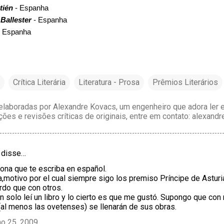
tién
- Espanha
Ballester
- Espanha
 Espanha
Crítica Literária
Literatura - Prosa
Prêmios Literários
laboradas por Alexandre Kovacs, um engenheiro que adora ler e 
ções e revisões críticas de originais, entre em contato: alexan
disse…
dona que te escriba en español.
a,motivo por el cual siempre sigo los premiso Príncipe de Astur
do que con otros.
n solo leí un libro y lo cierto es que me gustó. Supongo que con 
 (al menos las ovetenses) se llenarán de sus obras.
ho 25, 2009