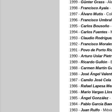
1999 -
Günter Grass
- A
1998 -
Francisco Ayala
-
1997 -
Álvaro Mutis
- Co
1996 -
Francisco Umbral
1995 -
Carlos Bousoño
-
1994 -
Carlos Fuentes
- 
1993 -
Claudio Rodrígue
1992 -
Francisco Morale
1991 -
Povo de Porto Ri
1990 -
Arturo Uslar Pietr
1989 -
Ricardo Gullón
- 
1988 -
Carmen Martín Ga
1988 -
José Ángel Valen
1987 -
Camilo José Cela
1986 -
Rafael Lapesa Me
1986 -
Mario Vargas Llo
1985 -
Ángel González
-
1984 -
Pablo García Bae
1983 -
Juan Rulfo
- Méxi