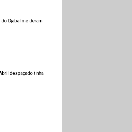
io do Djabal me deram
Abril despaçado tinha