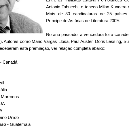
Antonio Tabucchi, o tcheco Milan Kundera 
Mais de 30 candidaturas de 25 países
Príncipe de Astúrias de Literatura 2009.
No ano passado, a vencedora foi a canade
K
). Autores como Mario Vargas Llosa, Paul Auster, Doris Lessing, 
á receberam esta premiação, ver relação completa abaixo:
- Canadá
sil
tália
 Marrocos
UA
A
eino Unido
oso
- Guatemala