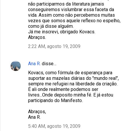
m
não participarmos da literatura jamais
conseguiremos vislumbrar essa faceta da
e
vida. Assim como não percebemos muitas
n
vezes que somos aquele reflexo no espelho,
como já disse alguém.
t
Já me inscrevi, obrigado Kovacs.
á
Abraços.
r
2:22 AM, agosto 19, 2009
i
o
Ana R.
disse…
s
Kovacs, como fórmula de esperança para
suportar as mazelas diárias do "mundo real",
sempre me refugiei na liberdade da criação.
É ali onde realmente podemos ser
livres...Onde deposito minha fé. E já estou
participando do Manifesto.
Abraços,
Ana R.
5:40 AM, agosto 19, 2009