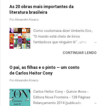
As 20 obras mais importantes da
literatura brasileira
Por
Alexandre Kovacs
Como costumava dizer Umberto Eco ,
"O mundo está cheio de livros
fantásticos que ninguém lê" , uma
afirmação adequada, principalmente
CONTINUAR LENDO
quando falamos de clássicos da
literatura. Geralmente, no caso de
escritores brasileiros, somos forçados
O pai, as filhas e o pinto — um conto
a uma avaliação burocrática na escola e
de Carlos Heitor Cony
acabamos adquirindo uma certa
Por
Alexandre Kovacs
antipatia a determinado livro ou autor
quando o objetivo deveria ser
Carlos Heitor Cony - Quinze Anos -
justamente o contrário. É surpreendente
Editora Nova Fronteira - 128 Páginas
como uma segunda visita a essas
Relançamento 2014 (publicado
obras, já em nossa maturidade, pode