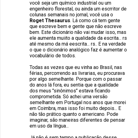
você seja um químico industrial ou um
engenheiro florestal, ou ainda um escrritor de
colunas semanais no jornal, você usa o
Roget Thesaurus
. Lá como cá tem gente
que escreve bem e gente que não escreve
bem. Este dicionário não vai mudar isso, mas
ele aumenta muiito a qualidade da escrita... rs
até mesmo da má eescrita... rs.. E na verdade
o que o dicionário analógico faz é aumentar o
vocabulário de todos.
Todas as vezes que eu vinha ao Brasil, nas
férias, percorrendo as livrarias, eu procurava
por algo semelhante. Porque com o passar
do anos lá fora, eu sentia que a qualidade
dos meus "sinônimos" estava ficando
comprometida. Só achei uma versão
semelhante em Portugal nos anos que morei
em Coimbra, mas isso foi muito depois... E
não tão prático quanto o americano. Pode
imaginar, são maneiras diferentes de pensar
em uso da língua...
Já não é sem tempo a publicação desse