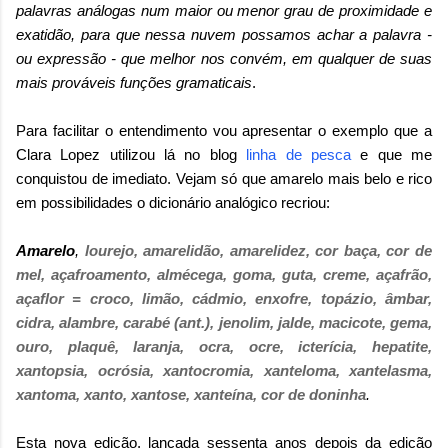
palavras análogas num maior ou menor grau de proximidade e
exatidão, para que nessa nuvem possamos achar a palavra -
ou expressão - que melhor nos convém, em qualquer de suas
mais prováveis funções gramaticais
.
Para facilitar o entendimento vou apresentar o exemplo que a
Clara Lopez utilizou lá no blog
linha de pesca
e que me
conquistou de imediato. Vejam só que amarelo mais belo e rico
em possibilidades o dicionário analógico recriou:
Amarelo
,
lourejo, amarelidão, amarelidez, cor baça, cor de
mel, açafroamento, almécega, goma, guta, creme, açafrão,
açaflor = croco, limão, cádmio, enxofre, topázio, âmbar,
cidra, alambre, carabé (ant.), jenolim, jalde, macicote, gema,
ouro, plaquê, laranja, ocra, ocre, icterícia, hepatite,
xantopsia, ocrósia, xantocromia, xanteloma, xantelasma,
xantoma, xanto, xantose, xanteína, cor de doninha
.
Esta nova edição, lançada sessenta anos depois da edição