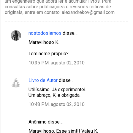
um engenheiro que adora ler e acumular livros. Para
consultas sobre publicações e revisões críticas de
originais, entre em contato: alexandrekov@gmail.com.
nostodoslemos
disse…
C
Maravilhoso K.
o
m
Tem nome próprio?
e
10:35 PM, agosto 02, 2010
n
t
Livro de Autor
disse…
á
Utilíssimo. Já experimentei.
r
Um abraço, K, e obrigada.
i
10:48 PM, agosto 02, 2010
o
s
Anônimo disse…
Maravilhoso. Esse sim!!! Valeu K.