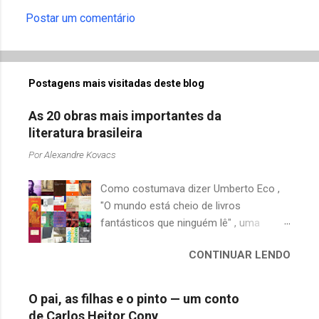
Postar um comentário
Postagens mais visitadas deste blog
As 20 obras mais importantes da
literatura brasileira
Por
Alexandre Kovacs
Como costumava dizer Umberto Eco ,
"O mundo está cheio de livros
fantásticos que ninguém lê" , uma
afirmação adequada, principalmente
CONTINUAR LENDO
quando falamos de clássicos da
literatura. Geralmente, no caso de
escritores brasileiros, somos forçados
O pai, as filhas e o pinto — um conto
a uma avaliação burocrática na escola e
de Carlos Heitor Cony