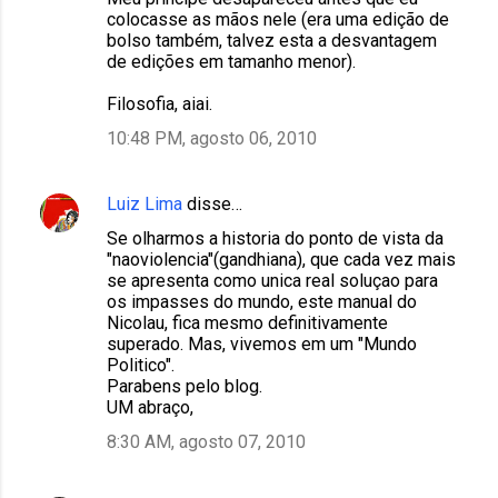
o
colocasse as mãos nele (era uma edição de
m
bolso também, talvez esta a desvantagem
de edições em tamanho menor).
e
n
Filosofia, aiai.
t
10:48 PM, agosto 06, 2010
á
r
Luiz Lima
disse…
i
Se olharmos a historia do ponto de vista da
o
"naoviolencia"(gandhiana), que cada vez mais
se apresenta como unica real soluçao para
s
os impasses do mundo, este manual do
Nicolau, fica mesmo definitivamente
superado. Mas, vivemos em um "Mundo
Politico".
Parabens pelo blog.
UM abraço,
8:30 AM, agosto 07, 2010