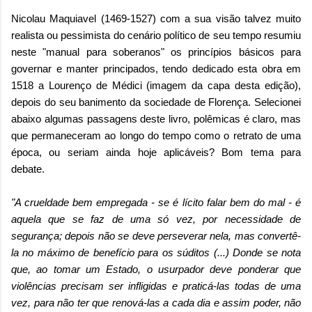
Nicolau Maquiavel (1469-1527) com a sua visão talvez muito
realista ou pessimista do cenário político de seu tempo resumiu
neste "manual para soberanos" os princípios básicos para
governar e manter principados, tendo dedicado esta obra em
1518 a Lourenço de Médici (imagem da capa desta edição),
depois do seu banimento da sociedade de Florença. Selecionei
abaixo algumas passagens deste livro, polêmicas é claro, mas
que permaneceram ao longo do tempo como o retrato de uma
época, ou seriam ainda hoje aplicáveis? Bom tema para
debate.
"A crueldade bem empregada - se é lícito falar bem do mal - é
aquela que se faz de uma só vez, por necessidade de
segurança; depois não se deve perseverar nela, mas convertê-
la no máximo de benefício para os súditos (...) Donde se nota
que, ao tomar um Estado, o usurpador deve ponderar que
violências precisam ser infligidas e praticá-las todas de uma
vez, para não ter que renová-las a cada dia e assim poder, não