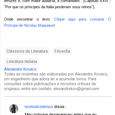
ferozes e, com maior audácia, a comandam."
(Capítulo XXIV -
"Por que os príncipes da Itália perderam seus reinos").
Onde encontrar o livro
:
Clique aqui para comprar
O
Príncipe
de
Nicolau Maquiavel
Clássicos da Literatura
Filosofia
Literatura italiana
Alexandre Kovacs
Todas as resenhas são elaboradas por Alexandre Kovacs,
um engenheiro que adora ler e acumular livros. Para
consultas sobre publicações e revisões críticas de
originais, entre em contato: alexandrekov@gmail.com.
nostodoslemos
disse…
C
Meu príncipe desapareceu antes que eu