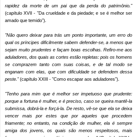
rapidez da morte de um pai que da perda do patrimônio."
(capítulo XVII - "Da crueldade e da piedade; e se é melhor ser
amado que temido").
"Não quero deixar para trás um ponto importante, um erro do
qual os príncipes dificilmente sabem defender-se, a menos que
sejam muito prudentes e façam boas escolhas. Refiro-me aos
aduladores, dos quais as cortes estão repletas: pois os homens
se comprazem tanto com suas coisas, e de tal modo se
enganam com elas, que com dificuldade se defendem dessa
peste."
(capítulo XXIII - "Como escapar aos aduladores").
"Tenho para mim que é melhor ser impetuoso que prudente:
porque a fortuna é mulher, e é preciso, caso se queira mantê-la
submissa, dobrá-la e forçá-la. De resto, vê-se que ela se deixa
vencer mais por estes que por aqueles que procedem
friamente; no entanto, na condição de mulher, ela é sempre
amiga dos jovens, os quais são menos respeitosos, mais