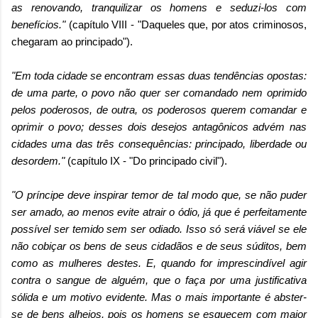
as renovando, tranquilizar os homens e seduzi-los com
benefícios."
(capítulo VIII - "Daqueles que, por atos criminosos,
chegaram ao principado").
"Em toda cidade se encontram essas duas tendências opostas:
de uma parte, o povo não quer ser comandado nem oprimido
pelos poderosos, de outra, os poderosos querem comandar e
oprimir o povo; desses dois desejos antagônicos advém nas
cidades uma das três consequências: principado, liberdade ou
desordem."
(capítulo IX - "Do principado civil").
"O príncipe deve inspirar temor de tal modo que, se não puder
ser amado, ao menos evite atrair o ódio, já que é perfeitamente
possível ser temido sem ser odiado. Isso só será viável se ele
não cobiçar os bens de seus cidadãos e de seus súditos, bem
como as mulheres destes. E, quando for imprescindível agir
contra o sangue de alguém, que o faça por uma justificativa
sólida e um motivo evidente. Mas o mais importante é abster-
se de bens alheios, pois os homens se esquecem com maior