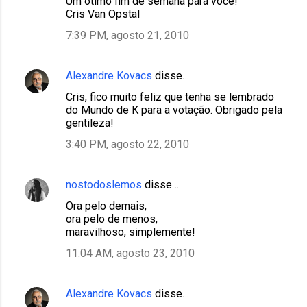
Um ótimo fim de semana para você!
Cris Van Opstal
t
7:39 PM, agosto 21, 2010
á
r
i
Alexandre Kovacs
disse…
o
Cris, fico muito feliz que tenha se lembrado
do Mundo de K para a votação. Obrigado pela
s
gentileza!
3:40 PM, agosto 22, 2010
nostodoslemos
disse…
Ora pelo demais,
ora pelo de menos,
maravilhoso, simplemente!
11:04 AM, agosto 23, 2010
Alexandre Kovacs
disse…