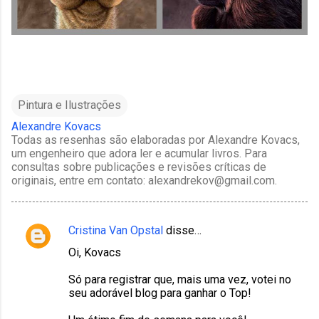
Pintura e Ilustrações
Alexandre Kovacs
Todas as resenhas são elaboradas por Alexandre Kovacs,
um engenheiro que adora ler e acumular livros. Para
consultas sobre publicações e revisões críticas de
originais, entre em contato: alexandrekov@gmail.com.
Cristina Van Opstal
disse…
C
Oi, Kovacs
o
m
Só para registrar que, mais uma vez, votei no
seu adorável blog para ganhar o Top!
e
n