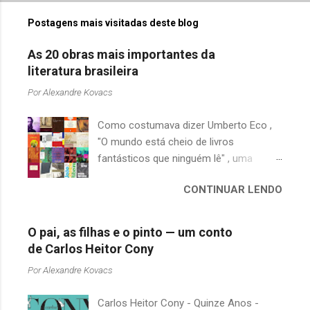
Postagens mais visitadas deste blog
As 20 obras mais importantes da
literatura brasileira
Por
Alexandre Kovacs
Como costumava dizer Umberto Eco ,
"O mundo está cheio de livros
fantásticos que ninguém lê" , uma
afirmação adequada, principalmente
CONTINUAR LENDO
quando falamos de clássicos da
literatura. Geralmente, no caso de
escritores brasileiros, somos forçados
O pai, as filhas e o pinto — um conto
a uma avaliação burocrática na escola e
de Carlos Heitor Cony
acabamos adquirindo uma certa
Por
Alexandre Kovacs
antipatia a determinado livro ou autor
quando o objetivo deveria ser
Carlos Heitor Cony - Quinze Anos -
justamente o contrário. É surpreendente