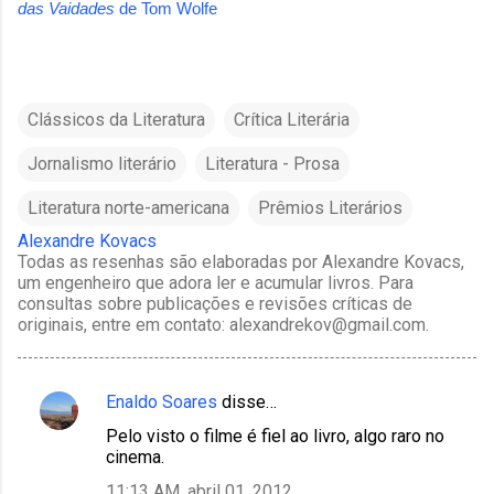
das Vaidades
de
Tom Wolfe
Clássicos da Literatura
Crítica Literária
Jornalismo literário
Literatura - Prosa
Literatura norte-americana
Prêmios Literários
Alexandre Kovacs
Todas as resenhas são elaboradas por Alexandre Kovacs,
um engenheiro que adora ler e acumular livros. Para
consultas sobre publicações e revisões críticas de
originais, entre em contato: alexandrekov@gmail.com.
Enaldo Soares
disse…
C
Pelo visto o filme é fiel ao livro, algo raro no
o
cinema.
m
11:13 AM, abril 01, 2012