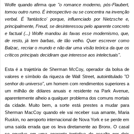
Wolfe quando afirma que
"o romance moderno, pós-Flaubert,
tomou outro rumo. É introspectivo ou se concentra na invenção
verbal. É '
fantástico' porque, influenciado por Nietzsche e,
principalmente, Freud, se desinteressou pelo aparente concreto
e factual (...) Wolfe mandou às favas esse modernismo, que,
de resto, já tem barbas, de tão velho. Quer escrever como
Balzac, recriar o mundo e não dar uma visão teórica da que os
críticos principais decidiram que interesse aos intelectuais"
.
Esta é a trajetória de Sherman McCoy, operador da bolsa de
valores e símbolo da riqueza de Wall Street, autointitulado
"O
senhor do universo"
, um homem com rendimentos superiores a
um milhão de dólares anuais e residente na Park Avenue,
aparentemente alheio a qualquer problema dos comuns mortais
da cidade. Muito bem, a sorte está prestes a mudar para
Sherman MacCoy
quando ele vai receber sua amante, Maria
Ruskin, no aeroporto internacional de Nova York e se perde em
uma saída errada que os leva diretamente ao Bronx. O casal
se envolve em uma aparente tentativa de assalto por dois