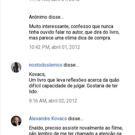
e
n
Anônimo disse…
t
Muito interessante, confesso que nunca
á
tinha ouvido falar no autor, que dira do livro,
r
mas parece uma otima dica de compra.
i
10:42 PM, abril 01, 2012
o
s
nostodoslemos
disse…
Kovacs,
Um livro que leva reflexões acerca da quão
difícil capacidade de julgar. Gostaria de ter
lido.
9:16 AM, abril 02, 2012
Alexandre Kovacs
disse…
Enaldo, preciso assistir novalmente ao filme,
não lembro de me ter chamado a atenção na