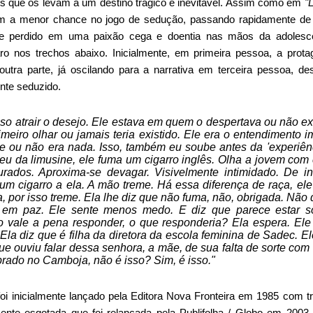
 que os levam a um destino trágico e inevitável. Assim como em
"L
em a menor chance no jogo de sedução, passando rapidamente de 
te perdido em uma paixão cega e doentia nas mãos da adolesce
ro nos trechos abaixo. Inicialmente, em primeira pessoa, a protag
tra parte, já oscilando para a narrativa em terceira pessoa, d
nte seduzido.
so atrair o desejo. Ele estava em quem o despertava ou não exi
imeiro olhar ou jamais teria existido. Ele era o entendimento 
e ou não era nada. Isso, também eu soube antes da 'experiên
eu da limusine, ele fuma um cigarro inglês. Olha a jovem co
rados. Aproxima-se devagar. Visivelmente intimidado. De in
 um cigarro a ela. A mão treme. Há essa diferença de raça, ele
, por isso treme. Ela lhe diz que não fuma, não, obrigada. Não
 em paz. Ele sente menos medo. E diz que parece estar s
 vale a pena responder, o que responderia? Ela espera. Ele
Ela diz que é filha da diretora da escola feminina de Sadec. 
que ouviu falar dessa senhora, a mãe, de sua falta de sorte co
prado no Camboja, não é isso? Sim, é isso."
foi inicialmente lançado pela Editora Nova Fronteira em 1985 com 
ente esgotada que foi relançada pela Publifolha / Globo em 2003 