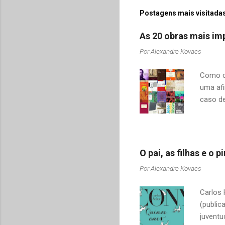
e
Postagens mais visitadas
n
As 20 obras mais imp
t
Por
Alexandre Kovacs
á
r
Como co
i
uma afi
o
caso de
s
adquiri
o contr
revelar
mudamos
O pai, as filhas e o
tais co
Por
Alexandre Kovacs
Drummon
Sabino,
Carlos 
citar al
(public
juventu