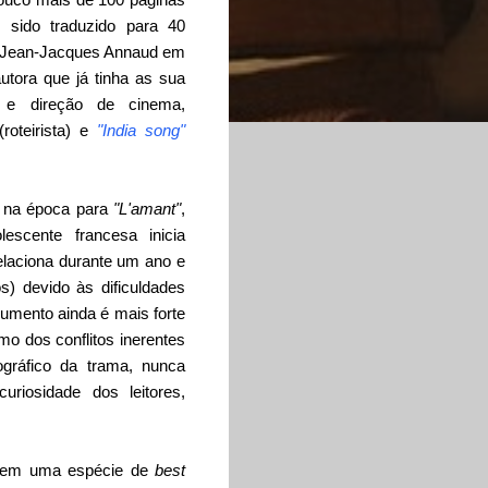
 sido traduzido para 40
or Jean-Jacques Annaud em
utora que já tinha as sua
s e direção de cinema,
(roteirista) e
"India song"
o na época para
"L'amant"
,
escente francesa inicia
elaciona durante um ano e
os) devido às
dificuldades
gumento ainda é mais forte
o dos conflitos inerentes
ográfico da trama, nunca
riosidade dos leitores,
-o em uma espécie de
best