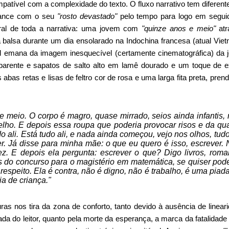
atível com a complexidade do texto. O fluxo narrativo tem diferente
omance com o seu
"rosto devastado"
pelo tempo para logo em segui
ral de toda a narrativa: uma jovem
com
"quinze anos e meio"
atr
alsa durante um dia ensolarado na Indochina francesa (atual Vietn
l emana da imagem inesquecível (certamente cinematográfica) da
sparente e sapatos de salto alto em lamê dourado e um toque de e
bas retas e lisas de feltro cor de rosa e uma larga fita preta, pre
e meio. O corpo é magro, quase mirrado, seios ainda infantis,
elho. E depois essa roupa que poderia provocar risos e da qua
do ali. Está tudo ali, e nada ainda começou, vejo nos olhos, tudo
r. Já disse para minha mãe: o que eu quero é isso, escrever
ez. E depois ela pergunta: escrever o que? Digo livros, rom
s do concurso para o magistério em matemática, se quiser pode
respeito. Ela é contra, não é digno, não é trabalho, é uma pia
ia de criança."
as nos tira da zona de conforto, tanto devido à ausência de lineari
da do leitor, quanto pela morte da esperança, a marca da fatalida