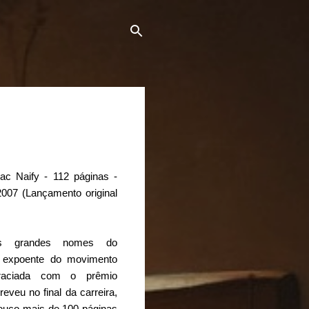
ac Naify - 112 páginas -
007 (Lançamento original
os grandes nomes do
, expoente do movimento
raciada com o prêmio
veu no final da carreira,
pouco mais de 100 páginas