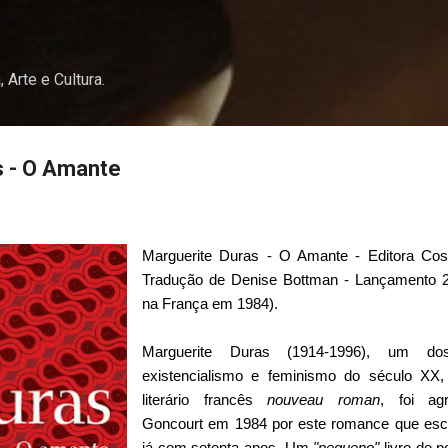
Pular para o conteúdo principal
, Arte e Cultura.
s - O Amante
Marguerite Duras - O Amante - Editora Cos
Tradução de Denise Bottman - Lançamento 2
na França em 1984).
Marguerite Duras (1914-1996), um d
existencialismo e feminismo do século XX
literário francês
nouveau roman
, foi ag
Goncourt em 1984 por este romance que escre
já com setenta anos. Um
"pequeno"
livro de 