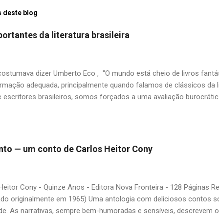
 deste blog
ortantes da literatura brasileira
stumava dizer Umberto Eco , "O mundo está cheio de livros fantás
rmação adequada, principalmente quando falamos de clássicos da li
 escritores brasileiros, somos forçados a uma avaliação burocrát
ndo uma certa antipatia a determinado livro ou autor quando o objet
ário. É surpreendente como uma segunda visita a essas obras, já 
 um tesouro empoeirado e escondido, bem ali na nossa estante. Afin
 nós? A limitação de apenas 20 indicações me forçou a deixar gra
 pinto — um conto de Carlos Heitor Cony
mo: Álvares de Azevedo, Antônio Calado, Augusto dos Anjos, Autra
d de Andrade, Castro Alves, Cecília Meireles, Dias Gomes, Dalton 
 Gonçalves Dias, José de Alencar, José Lins do Rego, Monteiro Loba
Heitor Cony - Quinze Anos - Editora Nova Fronteira - 128 Páginas 
guns (em o...
ado originalmente em 1965) Uma antologia com deliciosos contos so
de. As narrativas, sempre bem-humoradas e sensíveis, descrevem 