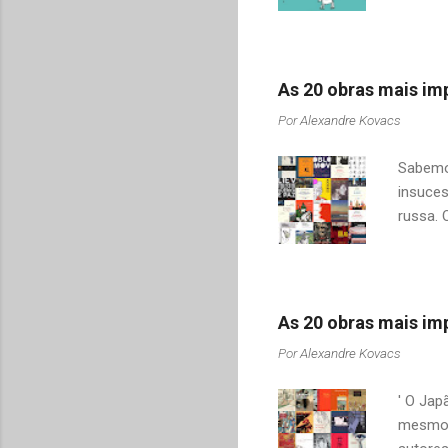
pai e s
filhas 
românti
vida, n
As 20 obras mais imp
da filh
Por
Alexandre Kovacs
senhor
quer di
Sabemos
insuces
russa. 
apenas 
ou "Gue
tentei u
encontr
As 20 obras mais imp
destaqu
Por
Alexandre Kovacs
saudoso
idioma 
' O Jap
mesmo t