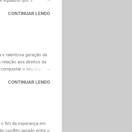
 equilíbrio que a
, incorporam elementos
CONTINUAR LENDO
adas, o que explica o
o o mundo. A boa notícia
nte a Murakami. Alguns
escentei os links para as
as obras fascinantes em
ei Shônagan (966-1025)
 e talentosa geração da
relação aos direitos da
conquistar o seu lugar e
ncompleta, é apenas uma
CONTINUAR LENDO
undo em um lugar melhor
marães Peixoto Bretas,
e Goiás, Estado de Goiás,
 Ana, devido à repressão
 soma de sonoridade e
 1965 (Poemas dos Becos de
u o fim da esperança em
do conflito gerado entre o