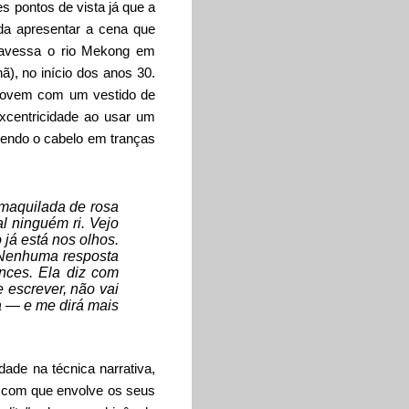
s pontos de vista já que a
da apresentar a cena que
avessa o rio Mekong em
ã), no início dos anos 30.
 jovem com um vestido de
xcentricidade ao usar um
ndendo o cabelo em tranças
 maquilada de rosa
l ninguém ri. Vejo
 já está nos olhos.
. Nenhuma resposta
ances. Ela diz com
 escrever, não vai
da — e me dirá mais
dade na técnica narrativa,
de com que envolve os seus