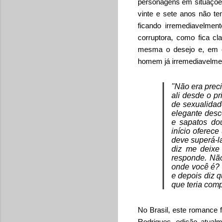
personagens em situações
vinte e sete anos não t
ficando irremediavelmen
corruptora, como fica cla
mesma o desejo e, em ou
homem já irremediavelme
"Não era preci
ali desde o pr
de sexualidad
elegante desc
e sapatos dou
início oferece
deve superá-la
diz me deixe
responde. Não
onde você é? 
e depois diz 
que teria com
No Brasil, este romance 
Rodrigues, edição atualm