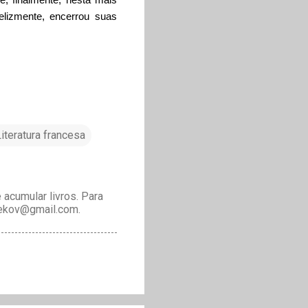
elizmente, encerrou suas
iteratura francesa
acumular livros. Para
drekov@gmail.com.