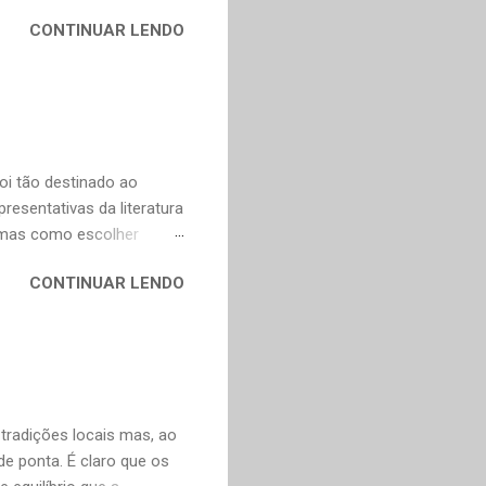
na Celi e Maria Verônica,
CONTINUAR LENDO
r de saudade de uma época
ra as coisas simples da
e fazer todas as vontades
se eu pedir uma coisa o
ve valorizar. — Bom,
oi tão destinado ao
esentativas da literatura
, mas como escolher
contos, "Anna Kariênina"
CONTINUAR LENDO
i. De qualquer forma,
ns, infelizmente, já não se
y. Não poderia faltar um
ura russa e também para o
ço de tradução direta do
artir do francês e...
 tradições locais mas, ao
 ponta. É claro que os