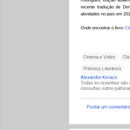
recente tradução de Den
atividades no país em 201
Onde encontrar o livro
:
Cl
Cinema e Vídeo
Clá
Prêmios Literários
Alexandre Kovacs
Todas as resenhas são e
consultas sobre publica
Postar um comentári
C
o
m