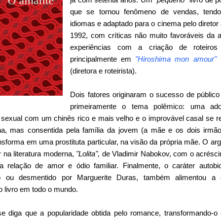
que se tornou fenômeno de vendas, tendo
idiomas e adaptado para o cinema pelo diret
1992, com críticas não muito favoráveis da a
experiências com a criação de roteiro
principalmente em
"Hiroshima mon amour"
(diretora e roteirista).
Dois fatores originaram o sucesso de públic
primeiramente o tema polêmico: uma adol
sexual com um chinês rico e mais velho e o improvável casal se r
na, mas consentida pela família da jovem (a mãe e os dois irmã
ransforma em uma prostituta particular, na visão da própria mãe. O ar
 na literatura moderna,
"Lolita",
de Vladimir Nabokov, com o acréscim
 a relação de amor e ódio familiar. Finalmente, o caráter autobi
do ou desmentido por Marguerite Duras, também alimentou a cu
 livro em todo o mundo.
e diga que a popularidade obtida pelo romance, transformando