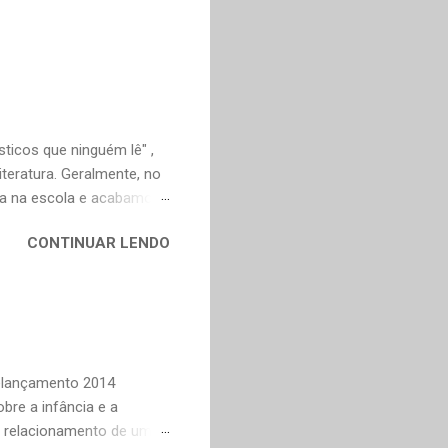
ticos que ninguém lê" ,
teratura. Geralmente, no
ica na escola e acabamos
ivo deveria ser justamente
CONTINUAR LENDO
em nossa maturidade, pode
al, mudaram os livros ou
ndes autores de fora,
n Dourado, Carlos
Trevisan, Fernando
to e Murilo Mendes, para
Relançamento 2014
bre a infância e a
o relacionamento de um