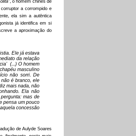
olita"
, o homem chinês de
corruptor a corrompido e
nte, ela sim a autêntica
onista já identifica em si
escreve a aproximação do
stia. Ele já estava
imediato da relação
cia' (...) O homem
m chapéu masculino
ício não sorri. De
 não é branco, ele
 diz mais nada, não
onhando. Ela não
 pergunta: mas de
Ele pensa um pouco
m aquela concessão
tradução de Aulyde Soares
e, finalmente, nesta mais