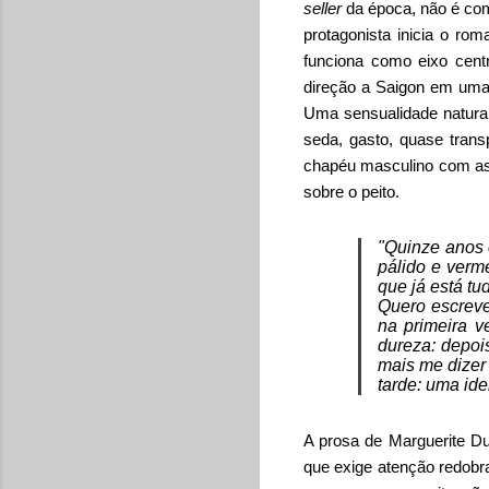
seller
da época, não é comp
protagonista inicia o r
funciona como eixo cent
direção a Saigon em uma b
Uma sensualidade natura
seda, gasto, quase tran
chapéu masculino com as a
sobre o peito.
"Quinze anos 
pálido e verm
que já está tu
Quero escreve
na primeira v
dureza: depoi
mais me dizer 
tarde: uma ide
A prosa de Marguerite Dur
que exige atenção redobra