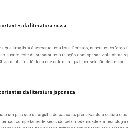
uas duas filhas, tendo como base fatos verídicos ocorridos com Regi
do primeiro dos seis casamentos do escritor. O livro deixa um sabo
ca na cidade do Rio de Janeiro, onde havia mais tempo e espaço pa
em sempre "politicamente corretas", como comprar pintos na feira 
ortantes da literatura russa
a mimada. O pai, as filhas e o pinto (Carlos Heitor Cony) — Papai, 
 dá? A primeira e mecânica vontade é dizer que dava. Mas resol
zer, depende... — Não é nada do que o...
 que uma lista é somente uma lista. Contudo, nunca um esforço f
so quanto este de preparar uma relação com apenas vinte obras repr
Obviamente Tolstói teria que entrar em qualquer seleção deste tipo
um entre tantos clássicos do autor, ficamos com uma antologia de 
rra e Paz"? O mesmo impasse para Dostoiévski e outros citados aqu
tilizar o critério de me limitar aos livros já publicados no Brasil, algu
am disponíveis no mercado, como as edições da extinta Cosac Naif
ortantes da literatura japonesa
e para o incansável trabalho da Editora 34 na divulgação da literat
 mestre Boris Schnaiderman (1917-2016) que foi pioneiro no esfor
russo no Brasil, nos salvando das famigeradas traduções indiretas a p
ão é um país que se orgulha do passado, preservando a cultura e as
empo, completamente seduzido pela modernidade e a tecnologia de