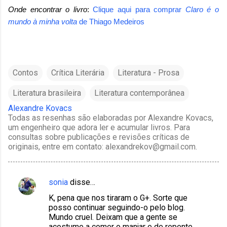
Onde encontrar o livro
:
Clique aqui para comprar
Claro é o
mundo à minha volta
de
Thiago Medeiros
Contos
Crítica Literária
Literatura - Prosa
Literatura brasileira
Literatura contemporânea
Alexandre Kovacs
Todas as resenhas são elaboradas por Alexandre Kovacs,
um engenheiro que adora ler e acumular livros. Para
consultas sobre publicações e revisões críticas de
originais, entre em contato: alexandrekov@gmail.com.
sonia
disse…
C
K, pena que nos tiraram o G+. Sorte que
o
posso continuar seguindo-o pelo blog.
m
Mundo cruel. Deixam que a gente se
acostume a comer o manjar e de repente