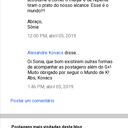
e
tiram o prato do nosso alcance. Esse é o
n
mundo!!!
t
Abraço,
á
Sônia
r
12:00 PM, abril 05, 2019
i
o
Alexandre Kovacs
disse…
s
Oi Sonia, que bom existirem outras formas
de acompanhar as postagens além do G+!
Muito obrigado por seguir o Mundo de K!
Abs, Kovacs
1:46 PM, abril 05, 2019
Postar um comentário
Postagens mais visitadas deste blog