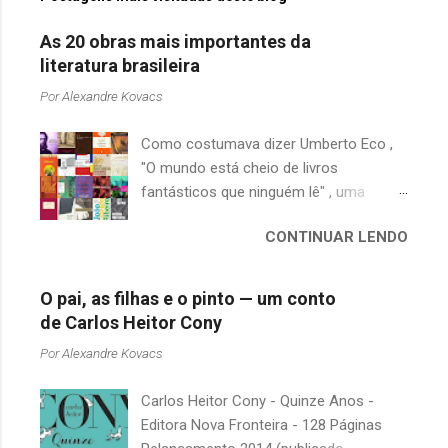
As 20 obras mais importantes da
literatura brasileira
Por
Alexandre Kovacs
Como costumava dizer Umberto Eco ,
"O mundo está cheio de livros
fantásticos que ninguém lê" , uma
afirmação adequada, principalmente
CONTINUAR LENDO
quando falamos de clássicos da
literatura. Geralmente, no caso de
escritores brasileiros, somos forçados
O pai, as filhas e o pinto — um conto
a uma avaliação burocrática na escola e
de Carlos Heitor Cony
acabamos adquirindo uma certa
Por
Alexandre Kovacs
antipatia a determinado livro ou autor
quando o objetivo deveria ser
Carlos Heitor Cony - Quinze Anos -
justamente o contrário. É surpreendente
Editora Nova Fronteira - 128 Páginas
como uma segunda visita a essas