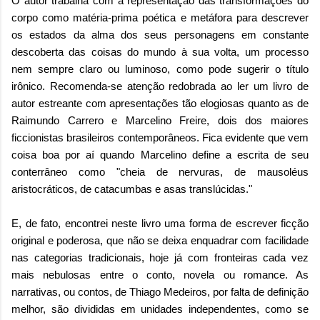
O autor trabalha com a representação das transformações do
corpo como matéria-prima poética e metáfora para descrever
os estados da alma dos seus personagens em constante
descoberta das coisas do mundo à sua volta, um processo
nem sempre claro ou luminoso, como pode sugerir o título
irônico. Recomenda-se atenção redobrada ao ler um livro de
autor estreante com apresentações tão elogiosas quanto as de
Raimundo Carrero e Marcelino Freire, dois dos maiores
ficcionistas brasileiros contemporâneos. Fica evidente que vem
coisa boa por aí quando Marcelino define a escrita de seu
conterrâneo como "cheia de nervuras, de mausoléus
aristocráticos, de catacumbas e asas translúcidas."
E, de fato, encontrei neste livro uma forma de escrever ficção
original e poderosa, que não se deixa enquadrar com facilidade
nas categorias tradicionais, hoje já com fronteiras cada vez
mais nebulosas entre o conto, novela ou romance. As
narrativas, ou contos, de Thiago Medeiros, por falta de definição
melhor, são divididas em unidades independentes, como se