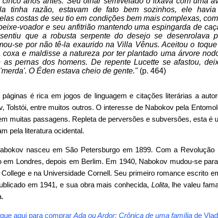
a cinco anos antes. Seu olhar semivelado o fixava com uma av
a tinha razão, estavam de fato bem sozinhos, ele havia
las costas de seu tio em condições bem mais complexas, com
eixe-voador e seu anfitrião mantendo uma espingarda de caça
 sentiu que a robusta serpente do desejo se desenrolava
imou-se por não tê-la exaurido na Villa Vênus. Aceitou o toq
a coxa e maldisse a natureza por ter plantado uma árvore no
re as pernas dos homens. De repente Lucette se afastou, de
merda'. O Éden estava cheio de gente."
(p. 464)
s páginas é rica em jogos de linguagem e citações literárias a au
, Tolstói, entre muitos outros. O interesse de Nabokov pela Entomo
m muitas passagens. Repleta de perversões e subversões, esta é u
m pela literatura ocidental.
 Nabokov
nasceu em São Petersburgo em 1899. Com a Revolução Ru
iro em Londres, depois em Berlim. Em 1940, Nabokov mudou-se par
y College e na Universidade Cornell. Seu primeiro romance escrito e
 publicado em 1941, e sua obra mais conhecida,
Lolita
, lhe valeu fam
.
ique aqui para comprar
Ada ou Ardor: Crônica de uma família
de Vlad