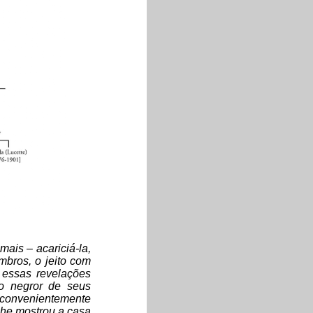
ais – acariciá-la,
mbros, o jeito com
 essas revelações
 o negror de seus
 convenientemente
 lhe mostrou a casa