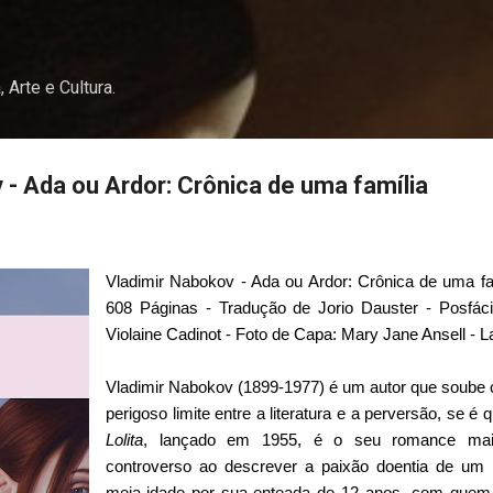
Pular para o conteúdo principal
, Arte e Cultura.
 - Ada ou Ardor: Crônica de uma família
Vladimir Nabokov - Ada ou Ardor: Crônica de uma fam
608 Páginas - Tradução de Jorio Dauster - Posfác
Violaine Cadinot - Foto de Capa: Mary Jane Ansell - 
Vladimir Nabokov (1899-1977) é um autor que soube
perigoso limite entre a literatura e a perversão, se é qu
Lolita
, lançado em 1955, é o seu romance ma
controverso ao descrever a paixão doentia de um p
meia-idade por sua enteada de 12 anos, com quem