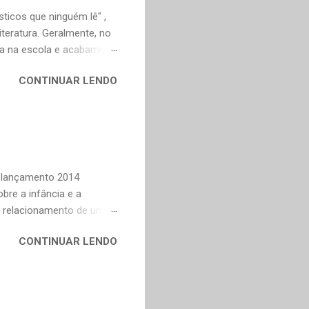
ticos que ninguém lê" ,
teratura. Geralmente, no
ica na escola e acabamos
ivo deveria ser justamente
CONTINUAR LENDO
em nossa maturidade, pode
al, mudaram os livros ou
ndes autores de fora,
n Dourado, Carlos
Trevisan, Fernando
to e Murilo Mendes, para
Relançamento 2014
bre a infância e a
o relacionamento de um
na Celi e Maria Verônica,
CONTINUAR LENDO
r de saudade de uma época
ra as coisas simples da
e fazer todas as vontades
se eu pedir uma coisa o