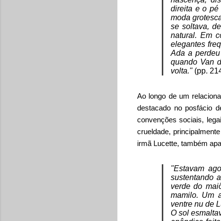
direita e o p
moda grotesca
se soltava, d
natural. Em 
elegantes fre
Ada a perdeu 
quando Van di
volta."
(pp. 21
Ao longo de um relaciona
destacado no posfácio d
convenções sociais, lega
crueldade, principalment
irmã Lucette, também ap
"Estavam agor
sustentando a
verde do maiô
mamilo. Um a
ventre nu de 
O sol esmalta