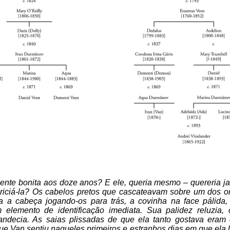
mente bonita aos doze anos? E ele, queria mesmo – quereria jam
riciá-la? Os cabelos pretos que cascateavam sobre um dos o
 a cabeça jogando-os para trás, a covinha na face pálida,
 elemento de identificação imediata. Sua palidez reluzia,
andecia. As saias plissadas de que ela tanto gostava eram
O que Van sentiu naqueles primeiros e estranhos dias em que ela