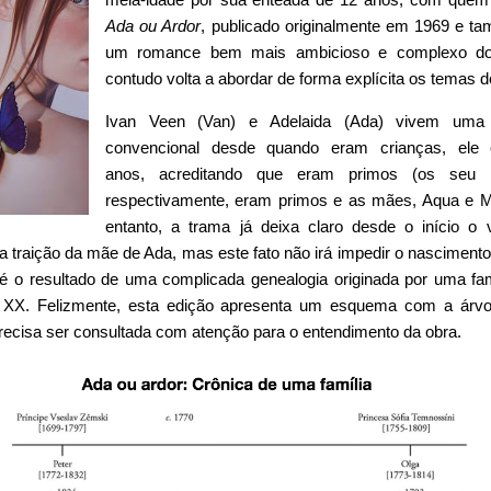
Ada ou Ardor
, publicado originalmente em 1969 e ta
um romance bem mais ambicioso e complexo do po
contudo volta a abordar de forma explícita os temas de
Ivan Veen (Van) e Adelaida (Ada) vivem uma 
convencional desde quando eram crianças,
ele
anos,
acreditando que eram primos (os seu 
respectivamente, eram primos e as mães, Aqua e M
entanto, a trama já deixa claro desde o início o 
 traição da mãe de Ada, mas este fato não irá impedir o nasciment
é o resultado de uma complicada genealogia originada por uma famí
o XX.
Felizmente, esta edição apresenta um esquema com a árvor
recisa ser consultada com atenção para o entendimento da obra.