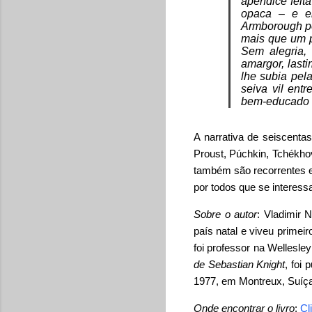
apêndice feit
opaca – e el
Armborough pe
mais que um p
Sem alegria,
amargor, last
lhe subia pel
seiva vil ent
bem-educado '
A narrativa de seiscenta
Proust, Púchkin, Tchékhov
também são recorrentes e
por todos que se interessa
Sobre o autor
: Vladimir
país natal e viveu prime
foi professor na Wellesle
de Sebastian Knight
, foi
1977, em Montreux, Suíça
Onde encontrar o livro
:
Cl