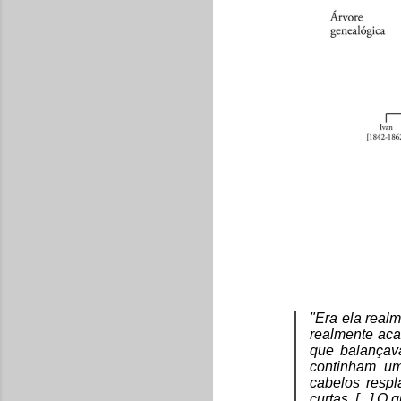
"Era ela real
realmente aca
que balançava
continham um
cabelos respl
curtas. [...] 