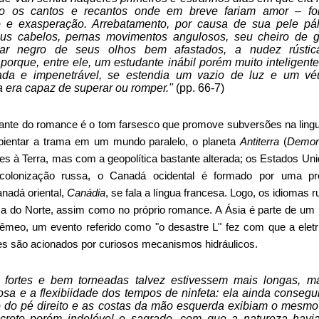
o os cantos e recantos onde em breve fariam amor – f
o e exasperação. Arrebatamento, por causa de sua pele pál
seus cabelos, pernas movimentos angulosos, seu cheiro de 
har negro de seus olhos bem afastados, a nudez rústic
porque, entre ele, um estudante inábil porém muito inteligente
tada e impenetrável, se estendia um vazio de luz e um v
 era capaz de superar ou romper."
(pp. 66-7)
cante do romance é o tom farsesco que promove subversões na lin
mbientar a trama em um mundo paralelo, o planeta
Antiterra
(
Demon
es à Terra, mas com a geopolítica bastante alterada; os Estados Un
olonização russa, o Canadá ocidental é formado por uma pr
anadá oriental,
Canádia
, se fala a língua francesa. Logo, os idiomas r
 do Norte, assim como no próprio romance. A Ásia é parte de u
gêmeo, um evento referido como "o desastre L" fez com que a eletr
nes são acionados por curiosos mecanismos hidráulicos.
 fortes e bem torneadas talvez estivessem mais longas, 
rosa e a flexibiidade dos tempos de ninfeta: ela ainda conseg
o do pé direito e as costas da mão esquerda exibiam o mesm
screto porém indelével e sagrado, com que a natureza hav