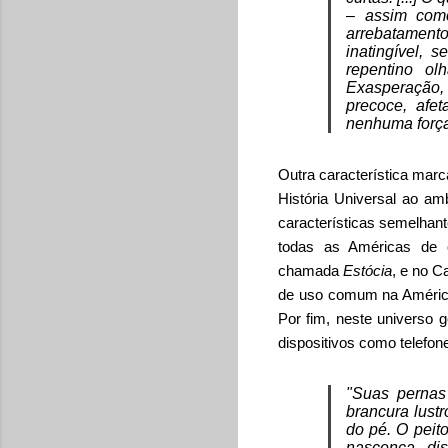
– assim com
arrebatament
inatingível, 
repentino ol
Exasperação, 
precoce, afe
nenhuma força
Outra característica mar
História Universal ao a
características semelhant
todas as Américas de c
chamada
Estócia
, e no C
de uso comum na América
Por fim, neste universo 
dispositivos como telefo
"Suas pernas
brancura lust
do pé. O peit
nascença, di