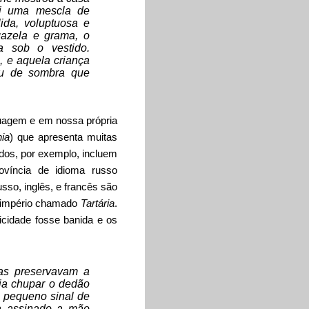
oi uma mescla de
ida, voluptuosa e
gazela e grama, o
a sob o vestido.
, e aquela criança
éu de sombra que
guagem e em nossa própria
ia
) que apresenta muitas
idos, por exemplo, incluem
ovíncia de idioma russo
usso, inglês, e francês são
m império chamado
Tartária
.
icidade fosse banida e os
mas preservavam a
uia chupar o dedão
o pequeno sinal de
ia assinado a mão