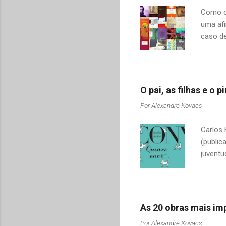
r
Como co
i
uma afi
o
caso de
s
adquiri
o contr
revelar
mudamos
O pai, as filhas e o
tais co
Por
Alexandre Kovacs
Drummon
Sabino,
Carlos 
citar al
(public
juventu
pai e s
filhas 
românti
vida, n
As 20 obras mais imp
da filh
Por
Alexandre Kovacs