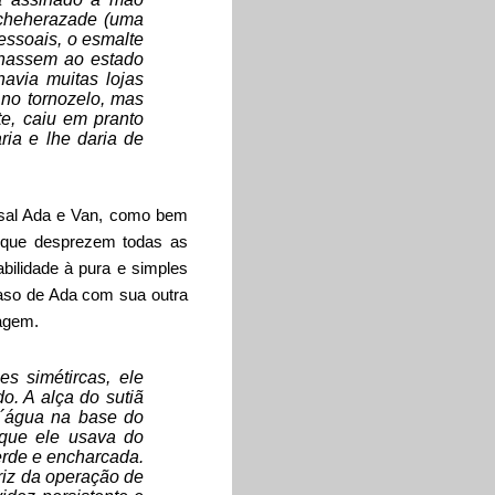
 Scheherazade (uma
essoais, o esmalte
rnassem ao estado
avia muitas lojas
 no tornozelo, mas
e, caiu em pranto
ria e lhe daria de
casal Ada e Van, como bem
m que desprezem todas as
bilidade à pura e simples
caso de Ada com sua outra
onagem.
s simétircas, ele
o. A alça do sutiã
 d´água na base do
 que ele usava do
erde e encharcada.
riz da operação de