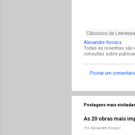
Clássicos da Literatura
Alexandre Kovacs
Todas as resenhas são e
consultas sobre publica
Postar um comentári
C
o
m
e
Postagens mais visitadas
n
As 20 obras mais imp
t
Por
Alexandre Kovacs
á