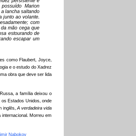
idez persistente e
 possuído Marion
 a lancha saltando
 junto ao volante.
 pesadamente; com
ue da mão cega que
dosa estourando de
ixando escapar um
tores como
Flaubert, Joyce,
logia e o estudo do Xadrez
ma obra que deve ser lida
ssa, a família deixou o
a os Estados Unidos, onde
m inglês,
A verdadeira vida
a internacional. Morreu em
imir Nabokov