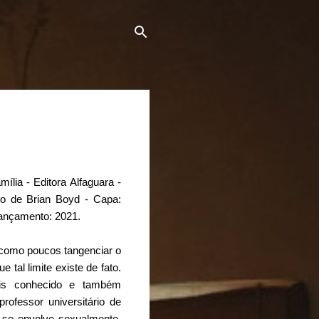
ília - Editora Alfaguara -
io de Brian Boyd - Capa:
Lançamento: 2021.
 como poucos tangenciar o
e tal limite existe de fato.
is conhecido e também
rofessor universitário de
 se envolve sexualmente.