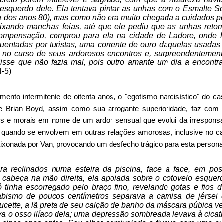
é esquerdo dele. Ela tentava pintar as unhas com o Esmalte
 dos anos 80), mas como não era muito chegada a cuidados p
eixando manchas feias, até que ele pediu que as unhas reto
compensação, comprou para ela na cidade de Ladore, onde h
quentadas por turistas, uma corrente de ouro daquelas usadas
no curso de seus ardorosos encontros e, surpreendentement
sse que não fazia mal, pois outro amante um dia a encontra
4-5)
mento intermitente de oitenta anos, o "egotismo narcisístico" do 
e Brian Boyd, assim como sua arrogante superioridade, faz co
is e morais em nome de um ardor sensual que evolui da irresponsa
e quando se envolvem em outras relações amorosas, inclusive no 
aixonada por Van, provocando um desfecho trágico para esta pers
a reclinados numa esteira da piscina, face a face, em pose
 cabeça na mão direita, ela apoiada sobre o cotovelo esquerd
 tinha escorregado pelo braço fino, revelando gotas e fios
bismo de poucos centímetros separava a camisa de jérsei
Lucette, a lã preta de seu calção de banho da máscara púbica v
va o osso ilíaco dela; uma depressão sombreada levava à cicat