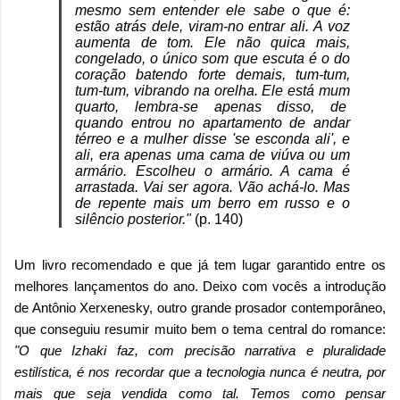
mesmo sem entender ele sabe o que é:
estão atrás dele, viram-no entrar ali. A voz
aumenta de tom. Ele não quica mais,
congelado, o único som que escuta é o do
coração batendo forte demais, tum-tum,
tum-tum, vibrando na orelha. Ele está mum
quarto, lembra-se apenas disso, de
quando entrou no apartamento de andar
térreo e a mulher disse 'se esconda ali', e
ali, era apenas uma cama de viúva ou um
armário. Escolheu o armário. A cama é
arrastada. Vai ser agora. Vão achá-lo. Mas
de repente mais um berro em russo e o
silêncio posterior."
(p. 140)
Um livro recomendado e que já tem lugar garantido entre os
melhores lançamentos do ano. Deixo com vocês a introdução
de Antônio Xerxenesky, outro grande prosador contemporâneo,
que conseguiu resumir muito bem o tema central do romance:
"O que Izhaki faz, com precisão narrativa e pluralidade
estilística, é nos recordar que a tecnologia nunca é neutra, por
mais que seja vendida como tal. Temos como pensar