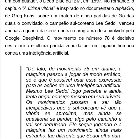
um computador, o Deep Blue da IBM, em 1997. No romance, o
capítulo
"A última vitória
" é inspirado no documentário
AlphaGo
,
de Greg Kohs, sobre um match de cinco partidas de Go das
quais o convidado, o campeão sul-coreano Lee Sedol, venceu
apenas a quarta da série contra o programa desenvolvido pela
Google DeepMind. O movimento de número 78 é decisivo
nesta única e última partida vencida por um jogador humano
contra uma inteligência artificial.
"De fato, do movimento 78 em diante, a
máquina passou a jogar de modo errático,
se é que é possível usar essa expressão
para as ações de uma inteligência artificial.
Mesmo Lee Sedol logo percebe e ainda
tenta brigar consigo mesmo em sua dúvida.
Os movimentos passam a ser tão
inexplicáveis que o sul-coreano vê que a
vitória se aproxima, mas ainda se
questiona se perdeu algo pelo caminho e
vai ser derrubado. Ele segue jogando e a
máquina faz um movimento ainda mais
estranho, tão diferente que Sedol olha para