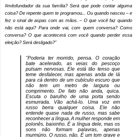
#mitofundador da sua família? Será que pode contar alguma
coisa? De repente quem te programou... Ou quando nasceu – e
fez o sinal de aspas com as mãos. – O que você faz quando
não está aqui? Para onde vai, com quem conversa? Como
conversa? O que acontecerá com você quando perder essa
eleição? Será desligado?"
"Poderia ter morrido, pensa. O coração
bate acelerado, as veias do pescoço
pulsam nervosas. Ele está tão tenso que
teme desfalecer, mas apenas anda de lá
para cá dentro de um cubículo escuro que
não tem um metro de largura ou
comprimento. De fato não anda, quica.
Escuta o barulho de uma porta sendo
esmurrada. Vão achá-lo. Uma voz em
russo berra qualquer coisa. Ele não
entende quase nada de russo, mas sabe
reconhecer a língua. A mulher responde em
polonês, baixinho. É a língua dele, mas os
sons não formam palavras, apenas
murmúrio. O russo, não. É um tom grave e