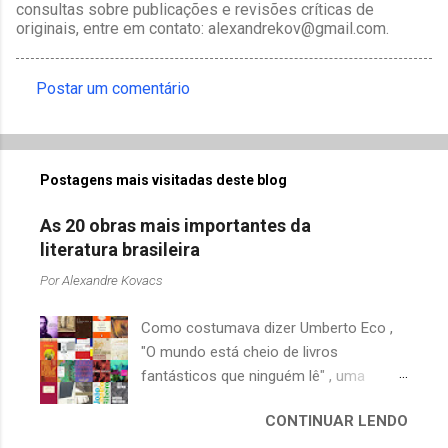
consultas sobre publicações e revisões críticas de
originais, entre em contato: alexandrekov@gmail.com.
Postar um comentário
C
o
m
Postagens mais visitadas deste blog
e
n
As 20 obras mais importantes da
t
literatura brasileira
á
Por
Alexandre Kovacs
r
Como costumava dizer Umberto Eco ,
i
"O mundo está cheio de livros
o
fantásticos que ninguém lê" , uma
s
afirmação adequada, principalmente
CONTINUAR LENDO
quando falamos de clássicos da
literatura. Geralmente, no caso de