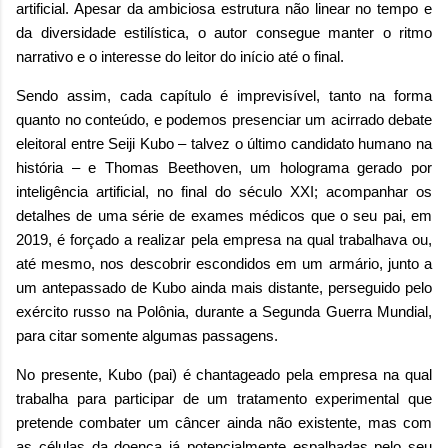
artificial. Apesar da ambiciosa estrutura não linear no tempo e
da diversidade estilística, o autor consegue manter o ritmo
narrativo e o interesse do leitor do início até o final.
Sendo assim, cada capítulo é imprevisível, tanto na forma
quanto no conteúdo, e podemos presenciar um acirrado debate
eleitoral entre Seiji Kubo – talvez o último candidato humano na
história – e Thomas Beethoven, um holograma gerado por
inteligência artificial, no final do século XXI; acompanhar os
detalhes de uma série de exames médicos que o seu pai, em
2019, é forçado a realizar pela empresa na qual trabalhava ou,
até mesmo, nos descobrir escondidos em um armário, junto a
um antepassado de Kubo ainda mais distante, perseguido pelo
exército russo na Polônia, durante a Segunda Guerra Mundial,
para citar somente algumas passagens.
No presente, Kubo (pai) é chantageado pela empresa na qual
trabalha para participar de um tratamento experimental que
pretende combater
um câncer ainda não existente, mas com
as células da doença já potencialmente espalhadas pelo seu