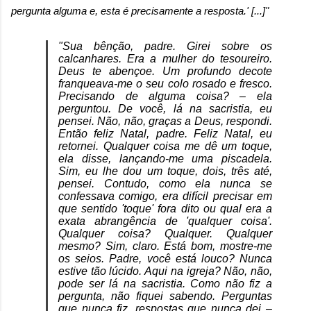
pergunta alguma e, esta é precisamente a resposta.' [...]"
"Sua bênção, padre. Girei sobre os
calcanhares. Era a mulher do tesoureiro.
Deus te abençoe. Um profundo decote
franqueava-me o seu colo rosado e fresco.
Precisando de alguma coisa? – ela
perguntou. De você, lá na sacristia, eu
pensei. Não, não, graças a Deus, respondi.
Então feliz Natal, padre. Feliz Natal, eu
retornei. Qualquer coisa me dê um toque,
ela disse, lançando-me uma piscadela.
Sim, eu lhe dou um toque, dois, três até,
pensei. Contudo, como ela nunca se
confessava comigo, era difícil precisar em
que sentido 'toque' fora dito ou qual era a
exata abrangência de 'qualquer coisa'.
Qualquer coisa? Qualquer. Qualquer
mesmo? Sim, claro. Está bom, mostre-me
os seios. Padre, você está louco? Nunca
estive tão lúcido. Aqui na igreja? Não, não,
pode ser lá na sacristia. Como não fiz a
pergunta, não fiquei sabendo. Perguntas
que nunca fiz, respostas que nunca dei –