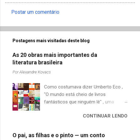
Postar um comentário
C
o
m
Postagens mais visitadas deste blog
e
n
As 20 obras mais importantes da
t
literatura brasileira
á
Por
Alexandre Kovacs
r
Como costumava dizer Umberto Eco ,
i
"O mundo está cheio de livros
o
fantásticos que ninguém lê" , uma
s
afirmação adequada, principalmente
CONTINUAR LENDO
quando falamos de clássicos da
literatura. Geralmente, no caso de
escritores brasileiros, somos forçados
O pai, as filhas e o pinto — um conto
a uma avaliação burocrática na escola e