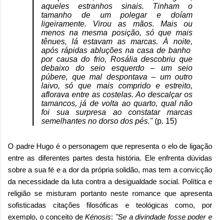
aqueles estranhos sinais. Tinham o
tamanho de um polegar e doíam
ligeiramente. Virou as mãos. Mais ou
menos na mesma posição, só que mais
tênues, lá estavam as marcas. À noite,
após rápidas abluções na casa de banho
por causa do frio, Rosália descobriu que
debaixo do seio esquerdo – um seio
púbere, que mal despontava – um outro
laivo, só que mais comprido e estreito,
aflorava entre as costelas. Ao descalçar os
tamancos, já de volta ao quarto, qual não
foi sua surpresa ao constatar marcas
semelhantes no dorso dos pés."
(p. 15)
O padre Hugo é o personagem que representa o elo de ligação
entre as diferentes partes desta história. Ele enfrenta dúvidas
sobre a sua fé e a dor da própria solidão, mas tem a convicção
da necessidade da luta contra a desigualdade social. Política e
religião se misturam portanto neste romance que apresenta
sofisticadas citações filosóficas e teológicas como, por
exemplo, o conceito de
Kénosis
:
"Se a divindade fosse poder e