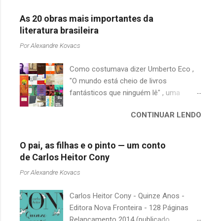
As 20 obras mais importantes da
literatura brasileira
Por
Alexandre Kovacs
Como costumava dizer Umberto Eco ,
"O mundo está cheio de livros
fantásticos que ninguém lê" , uma
afirmação adequada, principalmente
CONTINUAR LENDO
quando falamos de clássicos da
literatura. Geralmente, no caso de
escritores brasileiros, somos forçados
O pai, as filhas e o pinto — um conto
a uma avaliação burocrática na escola e
de Carlos Heitor Cony
acabamos adquirindo uma certa
Por
Alexandre Kovacs
antipatia a determinado livro ou autor
quando o objetivo deveria ser
Carlos Heitor Cony - Quinze Anos -
justamente o contrário. É surpreendente
Editora Nova Fronteira - 128 Páginas
como uma segunda visita a essas
Relançamento 2014 (publicado