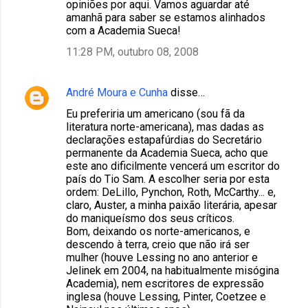
opiniões por aqui. Vamos aguardar até
amanhã para saber se estamos alinhados
com a Academia Sueca!
11:28 PM, outubro 08, 2008
André Moura e Cunha
disse…
Eu preferiria um americano (sou fã da
literatura norte-americana), mas dadas as
declarações estapafúrdias do Secretário
permanente da Academia Sueca, acho que
este ano dificilmente vencerá um escritor do
país do Tio Sam. A escolher seria por esta
ordem: DeLillo, Pynchon, Roth, McCarthy... e,
claro, Auster, a minha paixão literária, apesar
do maniqueísmo dos seus críticos.
Bom, deixando os norte-americanos, e
descendo à terra, creio que não irá ser
mulher (houve Lessing no ano anterior e
Jelinek em 2004, na habitualmente misógina
Academia), nem escritores de expressão
inglesa (houve Lessing, Pinter, Coetzee e