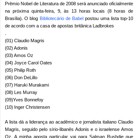
Prêmio Nobel de Literatura de 2008 será anunciado oficialmente
na próxima quinta-feira, 9, às 13 horas locais (8 horas de
Brasília). O blog
Bibliotecário de Babel
postou uma lista top-10
de acordo com a casa de apostas britânica
Ladbrokes
.
(01) Claudio Magris
(02) Adonis
(03) Amos Oz
(04) Joyce Carol Oates
(05) Philip Roth
(06) Don DeLillo
(07) Haruki Murakami
(08) Les Murray
(09)Yves Bonnefoy
(10) Inger Christensen
A lista dá a liderança ao acadêmico e jornalista italiano Claudio
Magris, seguido pelo sírio-libanês Adonis e o israelense Amos
Oz. A minha aposta particular vai para Salman Rushdie que