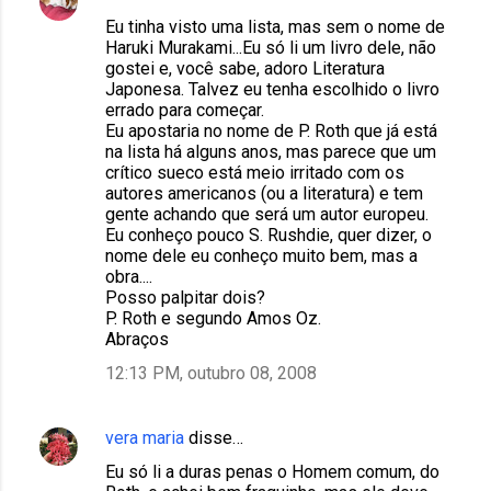
t
Eu tinha visto uma lista, mas sem o nome de
Haruki Murakami...Eu só li um livro dele, não
á
gostei e, você sabe, adoro Literatura
r
Japonesa. Talvez eu tenha escolhido o livro
errado para começar.
i
Eu apostaria no nome de P. Roth que já está
o
na lista há alguns anos, mas parece que um
crítico sueco está meio irritado com os
s
autores americanos (ou a literatura) e tem
gente achando que será um autor europeu.
Eu conheço pouco S. Rushdie, quer dizer, o
nome dele eu conheço muito bem, mas a
obra....
Posso palpitar dois?
P. Roth e segundo Amos Oz.
Abraços
12:13 PM, outubro 08, 2008
vera maria
disse…
Eu só li a duras penas o Homem comum, do