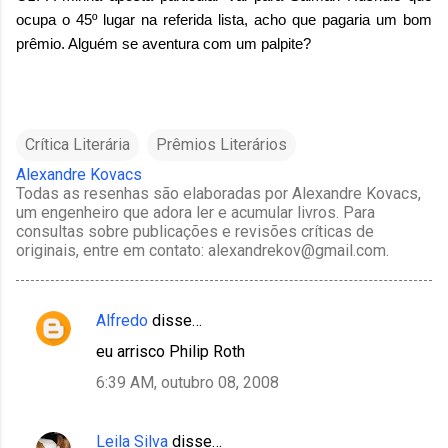
ocupa o 45º lugar na referida lista, acho que pagaria um bom
prêmio. Alguém se aventura com um palpite?
Crítica Literária
Prêmios Literários
Alexandre Kovacs
Todas as resenhas são elaboradas por Alexandre Kovacs,
um engenheiro que adora ler e acumular livros. Para
consultas sobre publicações e revisões críticas de
originais, entre em contato: alexandrekov@gmail.com.
Alfredo
disse…
C
eu arrisco Philip Roth
o
6:39 AM, outubro 08, 2008
m
e
Leila Silva
disse…
n