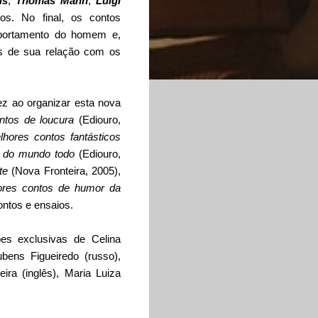
is
,
Thomas Mann
,
Luigi
ros. No final, os contos
mportamento do homem e,
s de sua relação com os
z ao organizar esta nova
ntos de loucura
(Ediouro,
hores contos fantásticos
s do mundo todo
(Ediouro,
te
(Nova Fronteira, 2005),
res contos de humor da
ontos e ensaios.
es exclusivas de Celina
ubens Figueiredo (russo),
eira (inglês), Maria Luiza