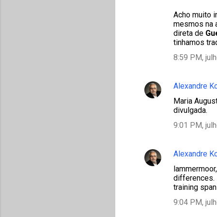
Acho muito i
mesmos na ab
direta de
Gu
tinhamos tra
8:59 PM, jul
Alexandre K
Maria August
divulgada.
9:01 PM, jul
Alexandre K
lammermoor, 
differences. 
training span
9:04 PM, jul