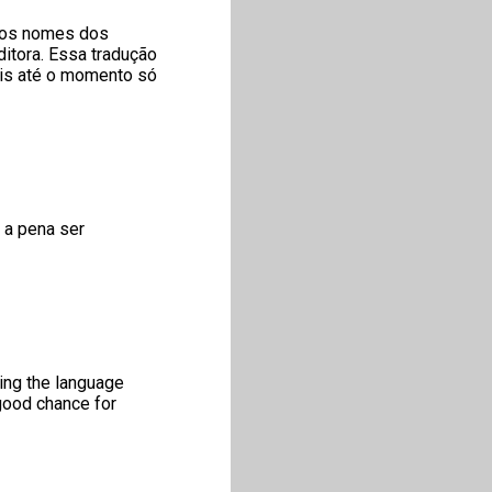
o os nomes dos
ditora. Essa tradução
is até o momento só
 a pena ser
ing the language
 good chance for