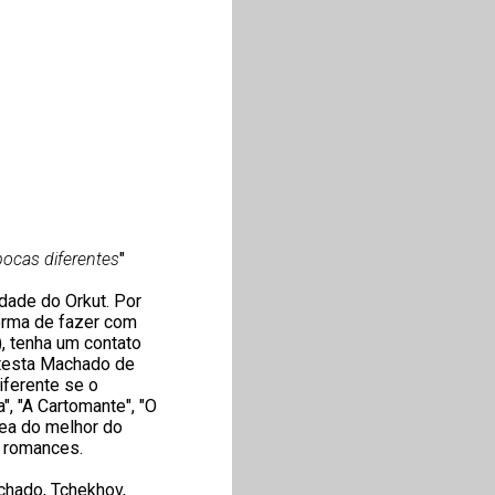
ocas diferentes
"
dade do Orkut. Por
forma de fazer com
, tenha um contato
etesta Machado de
iferente se o
", "A Cartomante", "O
nea do melhor do
s romances.
achado, Tchekhov,