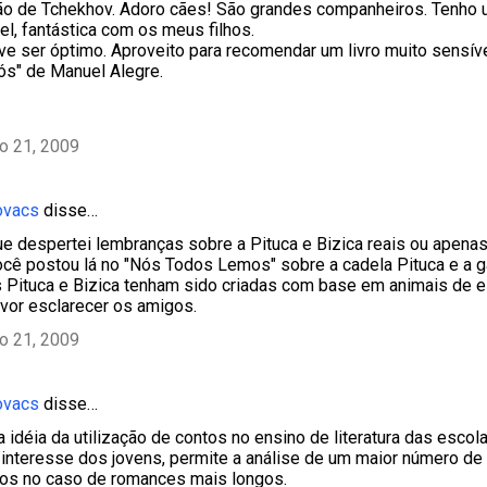
ão de Tchekhov. Adoro cães! São grandes companheiros. Tenho 
el, fantástica com os meus filhos.
eve ser óptimo. Aproveito para recomendar um livro muito sensív
s" de Manuel Alegre.
ho 21, 2009
ovacs
disse…
que despertei lembranças sobre a Pituca e Bizica reais ou apenas
ocê postou lá no "Nós Todos Lemos" sobre a cadela Pituca e a g
 Pituca e Bizica tenham sido criadas com base em animais de 
vor esclarecer os amigos.
ho 21, 2009
ovacs
disse…
a idéia da utilização de contos no ensino de literatura das escol
 o interesse dos jovens, permite a análise de um maior número de
dos no caso de romances mais longos.