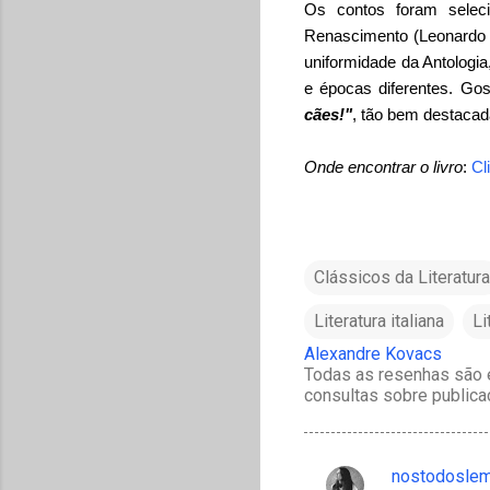
Os contos foram seleci
Renascimento (Leonardo 
uniformidade da Antologi
e épocas diferentes. Gos
cães!"
, tão bem destacad
Onde encontrar o livro
:
Cl
Clássicos da Literatura
Literatura italiana
Li
Alexandre Kovacs
Todas as resenhas são e
consultas sobre publica
nostodosle
C