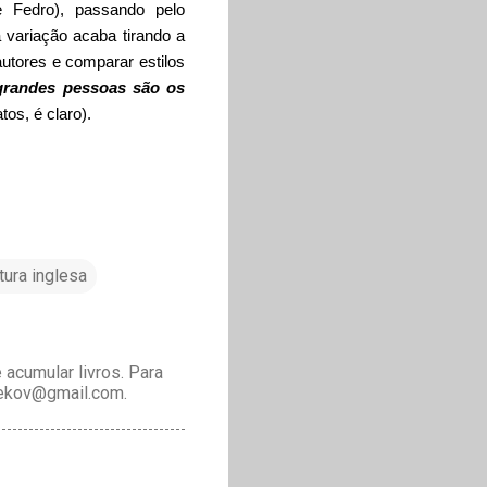
e Fedro), passando pelo
variação acaba tirando a
utores e comparar estilos
grandes pessoas são os
os, é claro).
tura inglesa
acumular livros. Para
drekov@gmail.com.