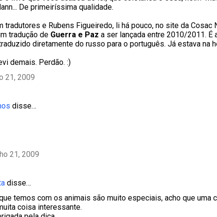
ann... De primeiríssima qualidade.
m tradutores e Rubens Figueiredo, li há pouco, no site da Cosac N
um tradução de
Guerra e Paz
a ser lançada entre 2010/2011. É 
 traduzido diretamente do russo para o português. Já estava na h
vi demais. Perdão. :)
ho 21, 2009
mos
disse…
lho 21, 2009
ta
disse…
que temos com os animais são muito especiais, acho que uma 
muita coisa interessante.
rigada pela dica.