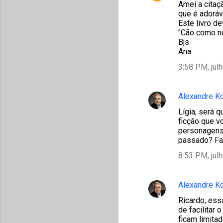
Amei a citaç
que é adoráv
Este livro d
"Cão como nó
Bjs
Ana
3:58 PM, jul
Alexandre K
Lígia, será 
ficção que v
personagens
passado? Fa
8:53 PM, jul
Alexandre K
Ricardo, ess
de facilitar
ficam limita