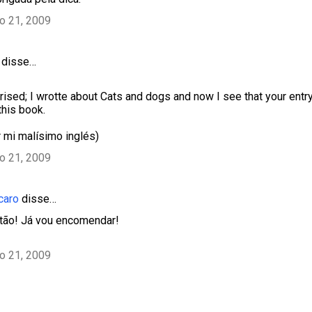
ho 21, 2009
disse…
rised; I wrotte about Cats and dogs and now I see that your entr
 this book.
 mi malísimo inglés)
ho 21, 2009
caro
disse…
tão! Já vou encomendar!
ho 21, 2009