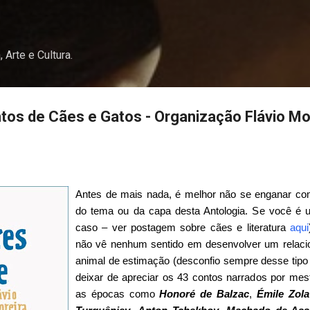
Pular para o conteúdo principal
, Arte e Cultura.
os de Cães e Gatos - Organização Flávio Mo
Antes de mais nada, é melhor não se enganar com
do tema ou da capa desta Antologia. Se você é
caso – ver postagem sobre cães e literatura
aqui
não vê nenhum sentido em desenvolver um relac
animal de estimação (desconfio sempre desse tip
deixar de apreciar os 43 contos narrados por mest
as épocas como
Honoré de
Balzac
,
Émile Zola