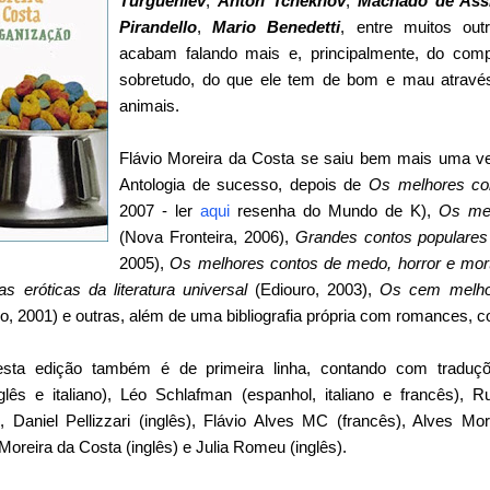
Turguêniev
,
Anton Tchekhov
,
Machado de Ass
Pirandello
,
Mario Benedetti
, entre muitos out
acabam falando mais e, principalmente, do co
sobretudo, do que ele tem de bom e mau atravé
animais.
Flávio Moreira da Costa se saiu bem mais uma ve
Antologia de sucesso, depois de
Os melhores co
2007 - ler
aqui
resenha do Mundo de K),
Os mel
(Nova Fronteira, 2006),
Grandes contos populare
2005),
Os melhores contos de medo, horror e mor
s eróticas da literatura universal
(Ediouro, 2003),
Os cem melho
o, 2001) e outras, além de uma bibliografia própria com romances, c
esta edição também é de primeira linha, contando com traduçõ
nglês e italiano), Léo Schlafman (espanhol, italiano e francês), R
, Daniel Pellizzari (inglês), Flávio Alves MC (francês), Alves Mor
Moreira da Costa (inglês) e Julia Romeu (inglês).