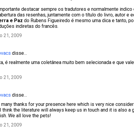
mportante destacar sempre os tradutores e normalmente indic
ertura das resenhas, juntamente com o título do livro, autor e e
erra e Paz
do Rubens Figueiredo é mesmo uma dica e tanto, po
duções indiretas do francês.
ho 21, 2009
ovacs
disse…
a, é realmente uma coletânea muito bem selecionada e que vale
ho 21, 2009
ovacs
disse…
many thanks for your presence here which is very nice consider
I think the literature will always keep us in touch and it is also a
ish. We all love the pets!
ho 21, 2009