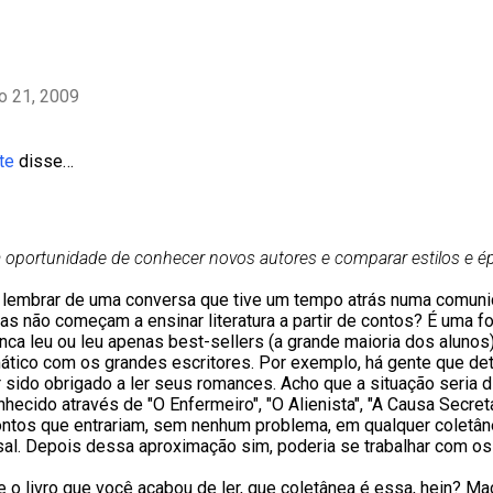
ho 21, 2009
te
disse…
 oportunidade de conhecer novos autores e comparar estilos e ép
lembrar de uma conversa que tive um tempo atrás numa comuni
as não começam a ensinar literatura a partir de contos? É uma 
ca leu ou leu apenas best-sellers (a grande maioria dos alunos)
tico com os grandes escritores. Por exemplo, há gente que d
r sido obrigado a ler seus romances. Acho que a situação seria d
hecido através de "O Enfermeiro", "O Alienista", "A Causa Secreta
ontos que entrariam, sem nenhum problema, em qualquer coletâ
sal. Depois dessa aproximação sim, poderia se trabalhar com o
re o livro que você acabou de ler, que coletânea é essa, hein? M