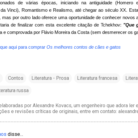
onados de várias épocas, iniciando na antiguidade (Homero 
da Vinci), Romantismo e Realismo, até chegar ao século XX. Esta 
a, mas por outro lado oferece uma oportunidade de conhecer novos a
taria de finalizar com esta excelente citação de Tchekhov:
"Que 
a e comprovada por Flávio Moreira da Costa (sem desmerecer os gat
ique aqui para comprar
Os melhores contos de cães e gatos
Contos
Literatura - Prosa
Literatura francesa
Litera
teratura russa
laboradas por Alexandre Kovacs, um engenheiro que adora ler e 
ções e revisões críticas de originais, entre em contato: alexan
mos
disse…