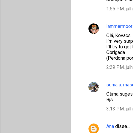
1:55 PM, jul
lammermoor
Olá, Kovacs.
I'm very surp
I'll try to get
Obrigada
(Perdona por
2:29 PM, jul
sonia a. mas
Ótima suges
Bjs.
3:13 PM, jul
Ana
disse…