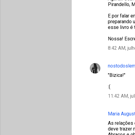
Pirandello, M
E por falar e
preparando 
esse livro é
Nossa! Escre
8:42 AM, jul
nostodosle
"Bizica!"
:(
11:42 AM, ju
Maria Augus
As relações 
deve trazer 
Abraços e ob