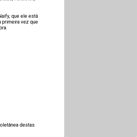
aify, que ele está
a primeira vez que
ora.
coletânea destas