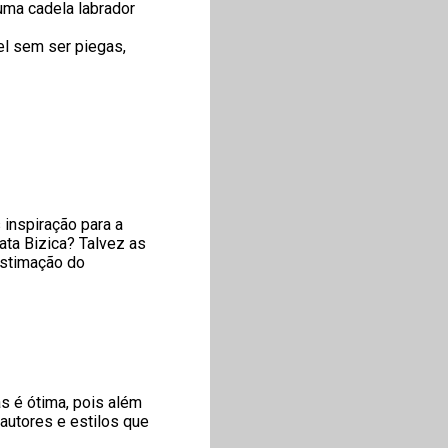
uma cadela labrador
el sem ser piegas,
 inspiração para a
ata Bizica? Talvez as
estimação do
as é ótima, pois além
 autores e estilos que