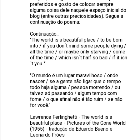
preferidos e gosto de colocar sempre
alguma coisa dele naquele espaço inicial do
blog (entre outras preciosidades). Segue a
continuação do poema:
Continuação...
"The world is a beautiful place / to be born
into / if you don´t mind some people dying /
all the time / or maybe only starving / some
of the time / which isn´t half so bad / if it isn
´t you ."
"O mundo é um lugar maravilhoso / onde
nascer / se a gente não ligar que o tempo
todo haja alguma / pessoa morrendo / ou
talvez só passando / algum tempo com
fome / o que afinal não é tão ruim / se não
for você."
Lawrence Ferlinghetti - The world is a
beautiful place - Pictures of the Gone World
(1955) - tradução de Eduardo Bueno e
Leonardo Fróes