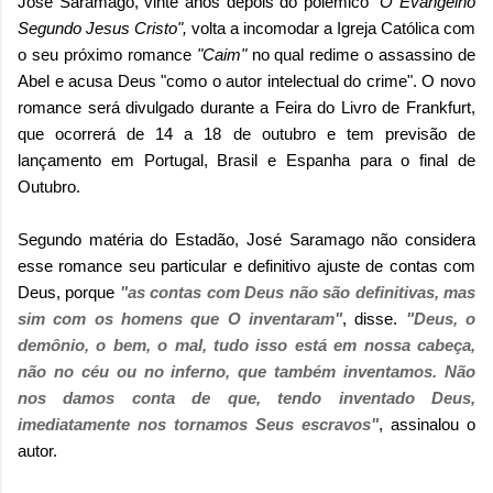
José Saramago, vinte anos depois do polêmico
"O Evangelho
Segundo Jesus Cristo",
volta a incomodar a Igreja Católica com
o seu próximo romance
"Caim"
no qual redime o assassino de
Abel e acusa Deus "como o autor intelectual do crime". O novo
romance será divulgado durante a Feira do Livro de Frankfurt,
que ocorrerá de 14 a 18 de outubro e tem previsão de
lançamento em Portugal, Brasil e Espanha para o final de
Outubro.
Segundo matéria do Estadão, José Saramago não considera
esse romance seu particular e definitivo ajuste de contas com
Deus, porque
"as contas com Deus não são definitivas, mas
sim com os homens que O inventaram"
, disse.
"Deus, o
demônio, o bem, o mal, tudo isso está em nossa cabeça,
não no céu ou no inferno, que também inventamos. Não
nos damos conta de que, tendo inventado Deus,
imediatamente nos tornamos Seus escravos"
, assinalou o
autor.