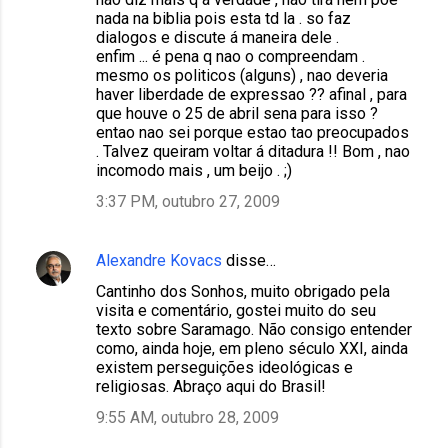
nada na biblia pois esta td la . so faz
dialogos e discute á maneira dele .
enfim ... é pena q nao o compreendam .
mesmo os politicos (alguns) , nao deveria
haver liberdade de expressao ?? afinal , para
que houve o 25 de abril sena para isso ?
entao nao sei porque estao tao preocupados
. Talvez queiram voltar á ditadura !! Bom , nao
incomodo mais , um beijo . ;)
3:37 PM, outubro 27, 2009
Alexandre Kovacs
disse…
Cantinho dos Sonhos, muito obrigado pela
visita e comentário, gostei muito do seu
texto sobre Saramago. Não consigo entender
como, ainda hoje, em pleno século XXI, ainda
existem perseguições ideológicas e
religiosas. Abraço aqui do Brasil!
9:55 AM, outubro 28, 2009