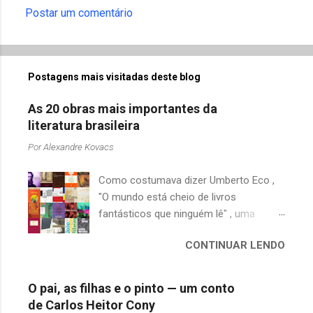
Postar um comentário
Postagens mais visitadas deste blog
As 20 obras mais importantes da
literatura brasileira
Por
Alexandre Kovacs
Como costumava dizer Umberto Eco ,
"O mundo está cheio de livros
fantásticos que ninguém lê" , uma
afirmação adequada, principalmente
CONTINUAR LENDO
quando falamos de clássicos da
literatura. Geralmente, no caso de
escritores brasileiros, somos forçados
O pai, as filhas e o pinto — um conto
a uma avaliação burocrática na escola e
de Carlos Heitor Cony