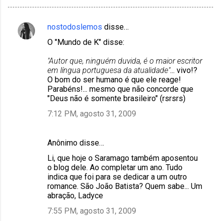
nostodoslemos
disse…
C
O "Mundo de K" disse:
o
m
"Autor que, ninguém duvida, é o maior escritor
em língua portuguesa da atualidade"
... vivo!?
e
O bom do ser humano é que ele reage!
n
Parabéns!... mesmo que não concorde que
"Deus não é somente brasileiro" (rsrsrs)
t
7:12 PM, agosto 31, 2009
á
r
i
Anônimo disse…
o
Li, que hoje o Saramago também aposentou
o blog dele. Ao completar um ano. Tudo
s
indica que foi para se dedicar a um outro
romance. São João Batista? Quem sabe... Um
abração, Ladyce
7:55 PM, agosto 31, 2009