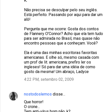
K.
Não precisa se desculpar pelo seu inglês.
Está perfeito. Passando por aqui para dar um
alô!
Pergunta que me ocorre: Gosta dos contos
de Flannery O'Connor? Acho que ela tem tudo
para ser admirada no Brasil, mas quase não
encontro pessoas que a conheçam. Você?
Ela é uma das minhas escritoras favoritas
americanas. E olhe só, mesmo casada com
um prof de lit. americana, prefiro ler os
ingleses! Só para dar uma idéia de como
gosto da mesma! Um abraço, Ladyce
4:22 PM, setembro 02, 2009
nostodoslemos
disse…
Que horror!
O crone...
Tem anti-vírus bom não, k?