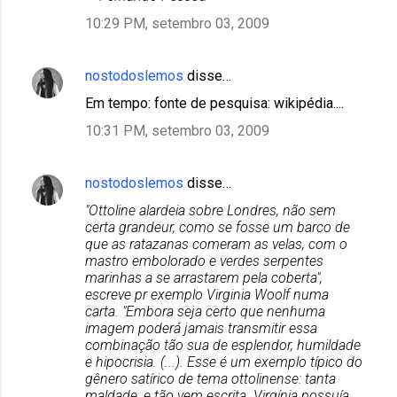
10:29 PM, setembro 03, 2009
nostodoslemos
disse…
Em tempo: fonte de pesquisa: wikipédia....
10:31 PM, setembro 03, 2009
nostodoslemos
disse…
"Ottoline alardeia sobre Londres, não sem
certa grandeur, como se fosse um barco de
que as ratazanas comeram as velas, com o
mastro embolorado e verdes serpentes
marinhas a se arrastarem pela coberta",
escreve pr exemplo Virginia Woolf numa
carta. "Embora seja certo que nenhuma
imagem poderá jamais transmitir essa
combinação tão sua de esplendor, humildade
e hipocrisia. (...). Esse é um exemplo típico do
gênero satírico de tema ottolinense: tanta
maldade, e tão vem escrita. Virgínia possuía