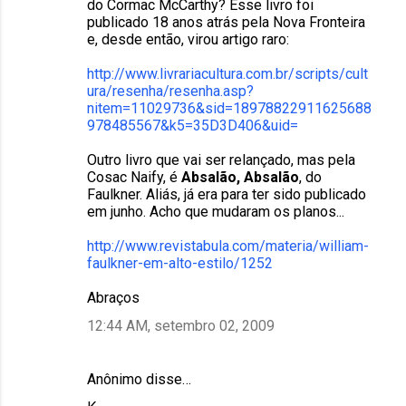
do Cormac McCarthy? Esse livro foi
publicado 18 anos atrás pela Nova Fronteira
e, desde então, virou artigo raro:
http://www.livrariacultura.com.br/scripts/cult
ura/resenha/resenha.asp?
nitem=11029736&sid=18978822911625688
978485567&k5=35D3D406&uid=
Outro livro que vai ser relançado, mas pela
Cosac Naify, é
Absalão, Absalão
, do
Faulkner. Aliás, já era para ter sido publicado
em junho. Acho que mudaram os planos...
http://www.revistabula.com/materia/william-
faulkner-em-alto-estilo/1252
Abraços
12:44 AM, setembro 02, 2009
Anônimo disse…