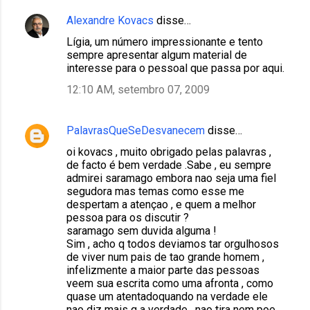
Alexandre Kovacs
disse…
Lígia, um número impressionante e tento
sempre apresentar algum material de
interesse para o pessoal que passa por aqui.
12:10 AM, setembro 07, 2009
PalavrasQueSeDesvanecem
disse…
oi kovacs , muito obrigado pelas palavras ,
de facto é bem verdade .Sabe , eu sempre
admirei saramago embora nao seja uma fiel
segudora mas temas como esse me
despertam a atençao , e quem a melhor
pessoa para os discutir ?
saramago sem duvida alguma !
Sim , acho q todos deviamos tar orgulhosos
de viver num pais de tao grande homem ,
infelizmente a maior parte das pessoas
veem sua escrita como uma afronta , como
quase um atentadoquando na verdade ele
nao diz mais q a verdade , nao tira nem poe