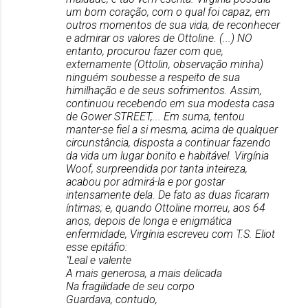
um bom coração, com o qual foi capaz, em
outros momentos de sua vida, de reconhecer
e admirar os valores de Ottoline. (...) NO
entanto, procurou fazer com que,
externamente (Ottolin, observação minha)
ninguém soubesse a respeito de sua
himilhação e de seus sofrimentos. Assim,
continuou recebendo em sua modesta casa
de Gower STREET,... Em suma, tentou
manter-se fiel a si mesma, acima de qualquer
circunstância, disposta a continuar fazendo
da vida um lugar bonito e habitável. Virgínia
Woof, surpreendida por tanta inteireza,
acabou por admirá-la e por gostar
intensamente dela. De fato as duas ficaram
íntimas; e, quando Ottoline morreu, aos 64
anos, depois de longa e enigmática
enfermidade, Virgínia escreveu com T.S. Eliot
esse epitáfio:
"Leal e valente
A mais generosa, a mais delicada
Na fragilidade de seu corpo
Guardava, contudo,