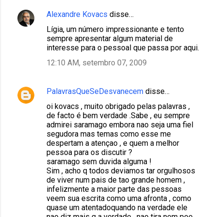
Alexandre Kovacs
disse…
Lígia, um número impressionante e tento
sempre apresentar algum material de
interesse para o pessoal que passa por aqui.
12:10 AM, setembro 07, 2009
PalavrasQueSeDesvanecem
disse…
oi kovacs , muito obrigado pelas palavras ,
de facto é bem verdade .Sabe , eu sempre
admirei saramago embora nao seja uma fiel
segudora mas temas como esse me
despertam a atençao , e quem a melhor
pessoa para os discutir ?
saramago sem duvida alguma !
Sim , acho q todos deviamos tar orgulhosos
de viver num pais de tao grande homem ,
infelizmente a maior parte das pessoas
veem sua escrita como uma afronta , como
quase um atentadoquando na verdade ele
nao diz mais q a verdade , nao tira nem poe