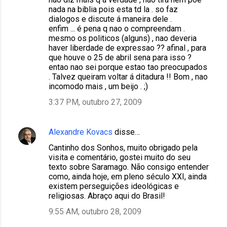
nada na biblia pois esta td la . so faz
dialogos e discute á maneira dele .
enfim ... é pena q nao o compreendam .
mesmo os politicos (alguns) , nao deveria
haver liberdade de expressao ?? afinal , para
que houve o 25 de abril sena para isso ?
entao nao sei porque estao tao preocupados
. Talvez queiram voltar á ditadura !! Bom , nao
incomodo mais , um beijo . ;)
3:37 PM, outubro 27, 2009
Alexandre Kovacs
disse…
Cantinho dos Sonhos, muito obrigado pela
visita e comentário, gostei muito do seu
texto sobre Saramago. Não consigo entender
como, ainda hoje, em pleno século XXI, ainda
existem perseguições ideológicas e
religiosas. Abraço aqui do Brasil!
9:55 AM, outubro 28, 2009