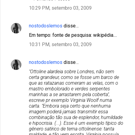
10:29 PM, setembro 03, 2009
nostodoslemos
disse…
Em tempo: fonte de pesquisa: wikipédia....
10:31 PM, setembro 03, 2009
nostodoslemos
disse…
"Ottoline alardeia sobre Londres, não sem
certa grandeur, como se fosse um barco de
que as ratazanas comeram as velas, com o
mastro embolorado e verdes serpentes
marinhas a se arrastarem pela coberta",
escreve pr exemplo Virginia Woolf numa
carta. "Embora seja certo que nenhuma
imagem poderá jamais transmitir essa
combinação tão sua de esplendor, humildade
e hipocrisia. (...). Esse é um exemplo típico do
gênero satírico de tema ottolinense: tanta
maldade, e tão vem escrita. Virgínia possuía