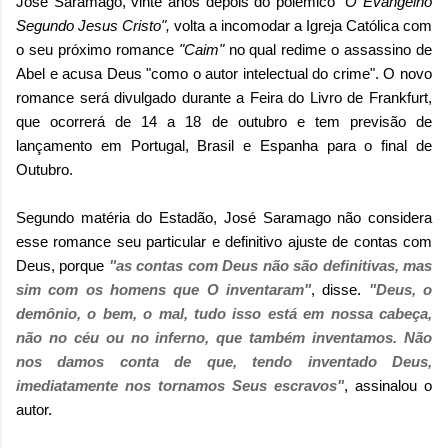
José Saramago, vinte anos depois do polêmico
"O Evangelho
Segundo Jesus Cristo",
volta a incomodar a Igreja Católica com
o seu próximo romance
"Caim"
no qual redime o assassino de
Abel e acusa Deus "como o autor intelectual do crime". O novo
romance será divulgado durante a Feira do Livro de Frankfurt,
que ocorrerá de 14 a 18 de outubro e tem previsão de
lançamento em Portugal, Brasil e Espanha para o final de
Outubro.
Segundo matéria do Estadão, José Saramago não considera
esse romance seu particular e definitivo ajuste de contas com
Deus, porque
"as contas com Deus não são definitivas, mas
sim com os homens que O inventaram"
, disse.
"Deus, o
demônio, o bem, o mal, tudo isso está em nossa cabeça,
não no céu ou no inferno, que também inventamos. Não
nos damos conta de que, tendo inventado Deus,
imediatamente nos tornamos Seus escravos"
, assinalou o
autor.