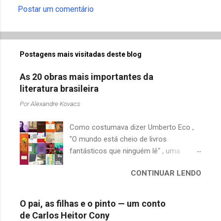
Postar um comentário
Postagens mais visitadas deste blog
As 20 obras mais importantes da
literatura brasileira
Por
Alexandre Kovacs
Como costumava dizer Umberto Eco ,
"O mundo está cheio de livros
fantásticos que ninguém lê" , uma
afirmação adequada, principalmente
CONTINUAR LENDO
quando falamos de clássicos da
literatura. Geralmente, no caso de
escritores brasileiros, somos forçados
O pai, as filhas e o pinto — um conto
a uma avaliação burocrática na escola e
de Carlos Heitor Cony