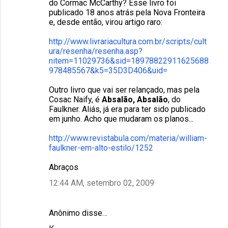
do Cormac McCarthy? Esse livro foi
publicado 18 anos atrás pela Nova Fronteira
e, desde então, virou artigo raro:
http://www.livrariacultura.com.br/scripts/cult
ura/resenha/resenha.asp?
nitem=11029736&sid=18978822911625688
978485567&k5=35D3D406&uid=
Outro livro que vai ser relançado, mas pela
Cosac Naify, é
Absalão, Absalão
, do
Faulkner. Aliás, já era para ter sido publicado
em junho. Acho que mudaram os planos...
http://www.revistabula.com/materia/william-
faulkner-em-alto-estilo/1252
Abraços
12:44 AM, setembro 02, 2009
Anônimo disse…