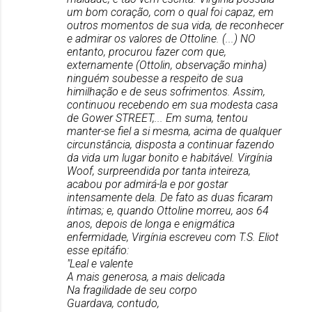
um bom coração, com o qual foi capaz, em
outros momentos de sua vida, de reconhecer
e admirar os valores de Ottoline. (...) NO
entanto, procurou fazer com que,
externamente (Ottolin, observação minha)
ninguém soubesse a respeito de sua
himilhação e de seus sofrimentos. Assim,
continuou recebendo em sua modesta casa
de Gower STREET,... Em suma, tentou
manter-se fiel a si mesma, acima de qualquer
circunstância, disposta a continuar fazendo
da vida um lugar bonito e habitável. Virgínia
Woof, surpreendida por tanta inteireza,
acabou por admirá-la e por gostar
intensamente dela. De fato as duas ficaram
íntimas; e, quando Ottoline morreu, aos 64
anos, depois de longa e enigmática
enfermidade, Virgínia escreveu com T.S. Eliot
esse epitáfio:
"Leal e valente
A mais generosa, a mais delicada
Na fragilidade de seu corpo
Guardava, contudo,