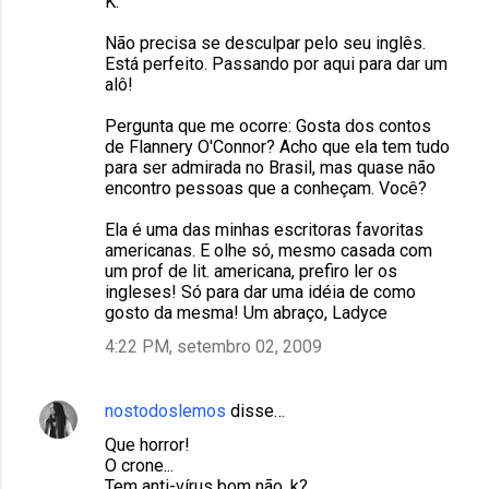
K.
Não precisa se desculpar pelo seu inglês.
Está perfeito. Passando por aqui para dar um
alô!
Pergunta que me ocorre: Gosta dos contos
de Flannery O'Connor? Acho que ela tem tudo
para ser admirada no Brasil, mas quase não
encontro pessoas que a conheçam. Você?
Ela é uma das minhas escritoras favoritas
americanas. E olhe só, mesmo casada com
um prof de lit. americana, prefiro ler os
ingleses! Só para dar uma idéia de como
gosto da mesma! Um abraço, Ladyce
4:22 PM, setembro 02, 2009
nostodoslemos
disse…
Que horror!
O crone...
Tem anti-vírus bom não, k?