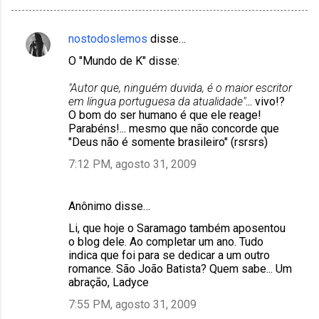
nostodoslemos
disse…
C
O "Mundo de K" disse:
o
m
"Autor que, ninguém duvida, é o maior escritor
em língua portuguesa da atualidade"
... vivo!?
e
O bom do ser humano é que ele reage!
n
Parabéns!... mesmo que não concorde que
"Deus não é somente brasileiro" (rsrsrs)
t
7:12 PM, agosto 31, 2009
á
r
i
Anônimo disse…
o
Li, que hoje o Saramago também aposentou
o blog dele. Ao completar um ano. Tudo
s
indica que foi para se dedicar a um outro
romance. São João Batista? Quem sabe... Um
abração, Ladyce
7:55 PM, agosto 31, 2009