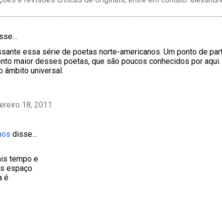
sse…
ssante essa série de poetas norte-americanos. Um ponto de par
to maior desses poetas, que são poucos conhecidos por aqui. E 
 âmbito universal.
ereiro 18, 2011
mos
disse…
is tempo e
is espaço
a é