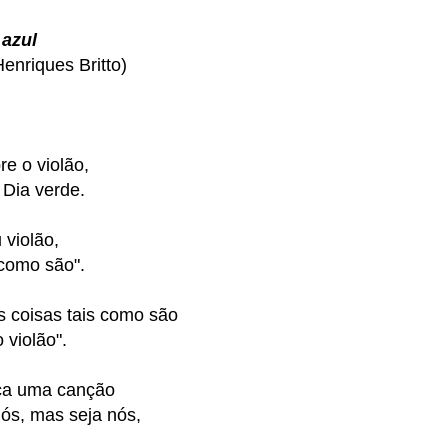
azul
enriques Britto)
 o violão,
 Dia verde.
 violão,
como são".
 coisas tais como são
 violão".
oca uma canção
ós, mas seja nós,