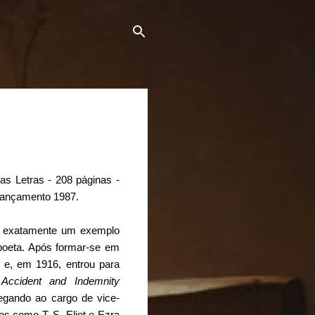
s Letras - 208 páginas -
 Lançamento 1987.
 é exatamente um exemplo
poeta. Após formar-se em
s e, em 1916, entrou para
 Accident and Indemnity
egando ao cargo de vice-
os como T. S. Eliot e Ezra