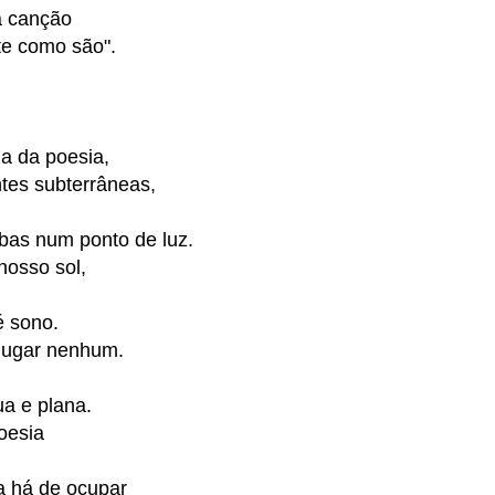
 a canção
te como são".
a da poesia,
es subterrâneas,
bas num ponto de luz.
osso sol,
é sono.
lugar nenhum.
ua e plana.
oesia
a há de ocupar