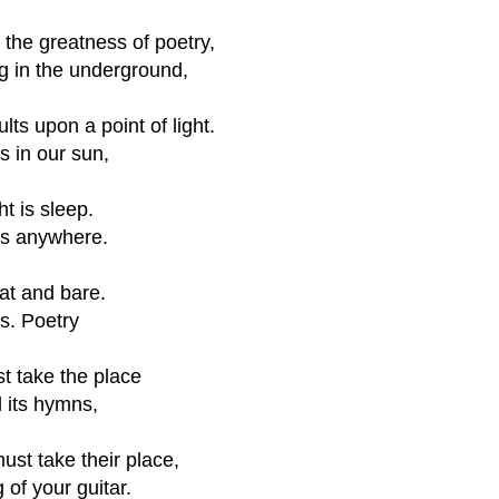
 the greatness of poetry,
g in the underground,
ults upon a point of light.
 in our sun,
t is sleep.
s anywhere.
lat and bare.
s. Poetry
 take the place
 its hymns,
ust take their place,
 of your guitar.