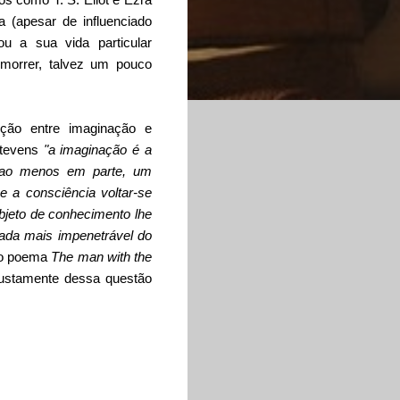
 (apesar de influenciado
ou a sua vida particular
 morrer, talvez um pouco
sição entre imaginação e
Stevens
"a imaginação é a
, ao menos em parte, um
e a consciência voltar-se
objeto de conhecimento lhe
 nada mais impenetrável do
go poema
The man with the
a justamente dessa questão