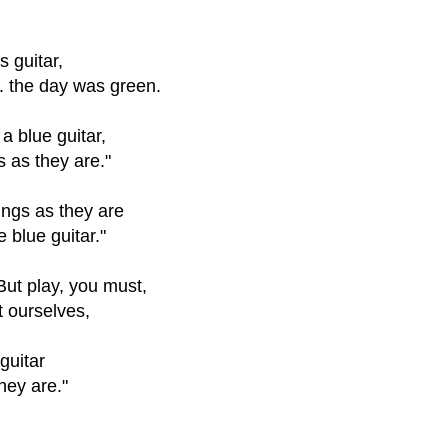
 guitar,
. the day was green.
a blue guitar,
s as they are."
ings as they are
 blue guitar."
But play, you must,
t ourselves,
guitar
hey are."