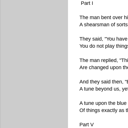
Part I
The man bent over his
A shearsman of sorts
They said, "You have 
You do not play thing
The man replied, "Th
Are changed upon the
And they said then, "
A tune beyond us, ye
A tune upon the blue 
Of things exactly as t
Part V