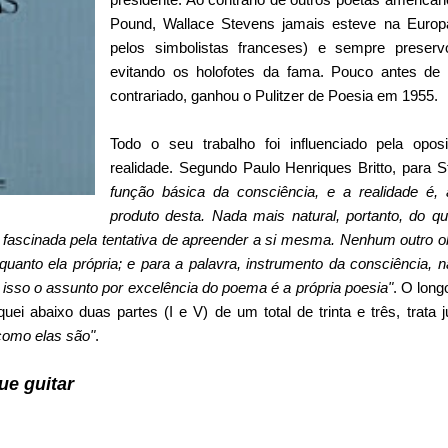
Pound, Wallace Stevens jamais esteve na Europa
pelos simbolistas franceses) e sempre preserv
evitando os holofotes da fama. Pouco antes de
contrariado, ganhou o Pulitzer de Poesia em 1955.
Todo o seu trabalho foi influenciado pela opo
realidade. Segundo Paulo Henriques Britto, para 
função básica da consciência, e a realidade é
produto desta. Nada mais natural, portanto, do qu
se fascinada pela tentativa de apreender a si mesma. Nenhum outro 
 quanto ela própria; e para a palavra, instrumento da consciência,
r isso o assunto por excelência do poema é a própria poesia"
. O lon
quei abaixo duas partes (I e V) de um total de trinta e três, trat
como elas são"
.
ue guitar