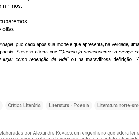
em hinos;
ocuparemos,
iolão.
Adagia
, publicado após sua morte e que apresenta, na verdade, uma
 poesia, Stevens afirma que "
Quando já abandonamos a crença e
 lugar como redenção da vida"
ou na maravilhosa definição:
"
A
Crítica Literária
Literatura - Poesia
Literatura norte-am
laboradas por Alexandre Kovacs, um engenheiro que adora ler e 
ções e revisões críticas de originais, entre em contato: alexan