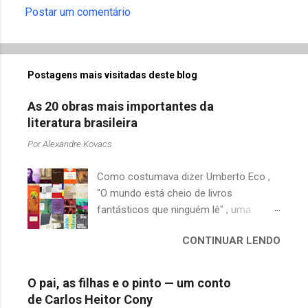
Postar um comentário
Postagens mais visitadas deste blog
As 20 obras mais importantes da
literatura brasileira
Por
Alexandre Kovacs
Como costumava dizer Umberto Eco ,
"O mundo está cheio de livros
fantásticos que ninguém lê" , uma
afirmação adequada, principalmente
CONTINUAR LENDO
quando falamos de clássicos da
literatura. Geralmente, no caso de
escritores brasileiros, somos forçados
O pai, as filhas e o pinto — um conto
a uma avaliação burocrática na escola e
de Carlos Heitor Cony