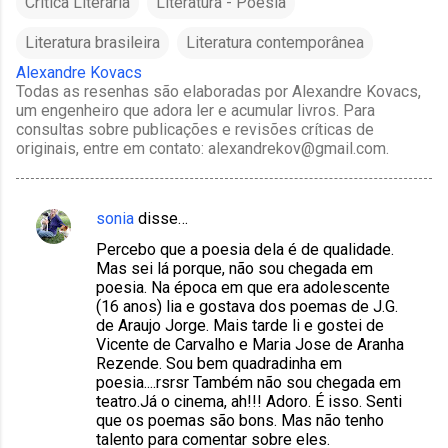
Crítica Literária
Literatura - Poesia
Literatura brasileira
Literatura contemporânea
Alexandre Kovacs
Todas as resenhas são elaboradas por Alexandre Kovacs,
um engenheiro que adora ler e acumular livros. Para
consultas sobre publicações e revisões críticas de
originais, entre em contato: alexandrekov@gmail.com.
sonia
disse…
C
Percebo que a poesia dela é de qualidade.
o
Mas sei lá porque, não sou chegada em
m
poesia. Na época em que era adolescente
(16 anos) lia e gostava dos poemas de J.G.
e
de Araujo Jorge. Mais tarde li e gostei de
n
Vicente de Carvalho e Maria Jose de Aranha
Rezende. Sou bem quadradinha em
t
poesia....rsrsr Também não sou chegada em
á
teatro.Já o cinema, ah!!! Adoro. É isso. Senti
que os poemas são bons. Mas não tenho
r
talento para comentar sobre eles.