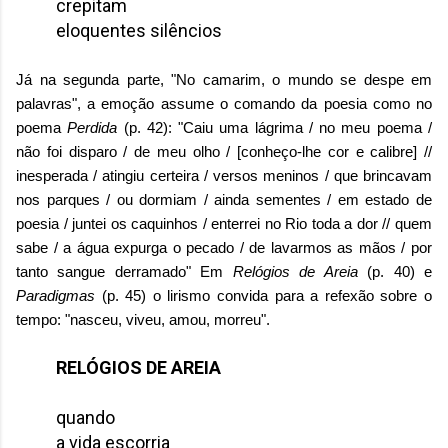
crepitam
eloquentes silêncios
Já na segunda parte, "No camarim, o mundo se despe em
palavras", a emoção assume o comando da poesia como no
poema
Perdida
(p. 42): "Caiu uma lágrima / no meu poema /
não foi disparo / de meu olho / [conheço-lhe cor e calibre] //
inesperada / atingiu certeira / versos meninos / que brincavam
nos parques / ou dormiam / ainda sementes / em estado de
poesia / juntei os caquinhos / enterrei no Rio toda a dor // quem
sabe / a água expurga o pecado / de lavarmos as mãos / por
tanto sangue derramado" Em
Relógios de Areia
(p. 40) e
Paradigmas
(p. 45) o lirismo convida para a refexão sobre o
tempo: "nasceu, viveu, amou, morreu".
RELÓGIOS DE AREIA
quando
a vida escorria