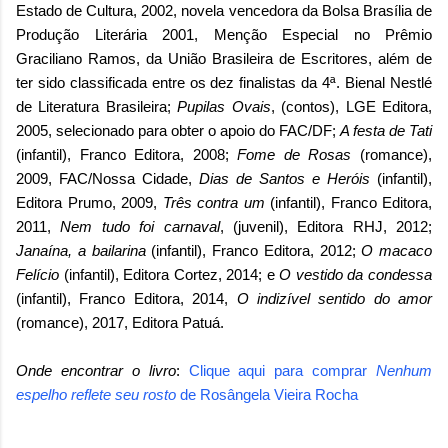
Estado de Cultura, 2002, novela vencedora da Bolsa Brasília de
Produção Literária 2001, Menção Especial no Prêmio
Graciliano Ramos, da União Brasileira de Escritores, além de
ter sido classificada entre os dez finalistas da 4ª. Bienal Nestlé
de Literatura Brasileira;
Pupilas Ovais
, (contos), LGE Editora,
2005, selecionado para obter o apoio do FAC/DF;
A festa de Tati
(infantil), Franco Editora, 2008;
Fome de Rosas
(romance),
2009, FAC/Nossa Cidade,
Dias de Santos e Heróis
(infantil),
Editora Prumo, 2009,
Três contra um
(infantil), Franco Editora,
2011,
Nem tudo foi carnaval
, (juvenil), Editora RHJ, 2012;
Janaína, a bailarina
(infantil), Franco Editora, 2012;
O macaco
Felício
(infantil), Editora Cortez, 2014; e
O vestido da condessa
(infantil), Franco Editora, 2014,
O indizível sentido do amor
(romance), 2017, Editora Patuá.
Onde encontrar o livro
:
Clique aqui para comprar
Nenhum
espelho reflete seu rosto
de
Rosângela Vieira Rocha