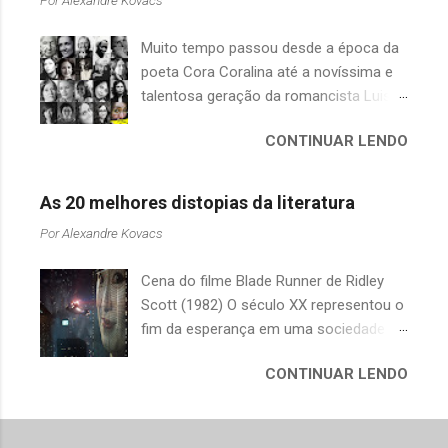
mantém entre passado e futuro. Alguns,
pai, as filhas e o pinto (Carlos Heitor
como Haruki Murakami, incorporam
Cony) — Papai, se eu pedir uma
Muito tempo passou desde a época da
elementos da cultura ocidental ao
coisa o senhor dá? A primeira e
poeta Cora Coralina até a novíssima e
cotidiano de seus personagens em
mecânica vontade é dizer que dava.
talentosa geração da romancista Luisa
cidades globalizadas, o que explica o
Mas resolve valorizar. — Bom, quer
Geisler, mas pouca coisa mudou em
sucesso de seus romances não só no
dizer, depende... — Não é nada do
CONTINUAR LENDO
nossa sociedade em relação aos
país de origem, mas também em todo o
que o...
direitos da mulher. As nossas escritoras
mundo. A boa notícia para os leitores
continuam lutando contra o preconceito
ocidentais é que a literatura nipônica
As 20 melhores distopias da literatura
para conquistar o seu lugar e garantir
não se resume somente a Murakami.
Por
Alexandre Kovacs
direitos iguais para as futuras gerações.
Alguns livros desta seleção já foram
Esta lista, obviamente incompleta, é
postados aqui no Mundo de K, neste
Cena do filme Blade Runner de Ridley
apenas uma homenagem a todas as
caso acrescentei os links para as
Scott (1982) O século XX representou o
escritoras que contribuíram para
resenhas completas. Conheça um
fim da esperança em uma sociedade
transformar o mundo em um lugar
pouco mais sobre esses escritores e
utópica. Afinal, depois de duas grandes
melhor para homens e mulheres. (01)
suas obras fascinantes em ordem
CONTINUAR LENDO
guerras mundiais e do conflito gerado
Cora Coralina (1889-1985) Ana Lins dos
cronológica de lançamento. (01) O
entre o capitalismo e a alternativa
Guimarães Peixoto Bretas, nasceu a 20
Livro do Travesseiro (1002) - Sei
econômica do sistema político
de agosto de 1889, na antiga Vila Boa
Shônagan (966-1025) Pouco se sabe