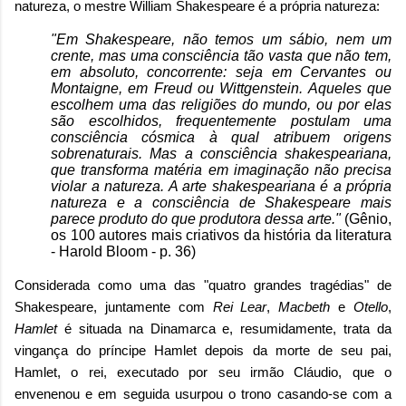
natureza, o mestre William Shakespeare é a própria natureza:
"Em Shakespeare, não temos um sábio, nem um
crente, mas uma consciência tão vasta que não tem,
em absoluto, concorrente: seja em Cervantes ou
Montaigne, em Freud ou Wittgenstein. Aqueles que
escolhem uma das religiões do mundo, ou por elas
são escolhidos, frequentemente postulam uma
consciência cósmica à qual atribuem origens
sobrenaturais. Mas a consciência shakespeariana,
que transforma matéria em imaginação não precisa
violar a natureza. A arte shakespeariana é a própria
natureza e a consciência de Shakespeare mais
parece produto do que produtora dessa arte."
(Gênio,
os 100 autores mais criativos da história da literatura
- Harold Bloom - p. 36)
Considerada como uma das "quatro grandes tragédias" de
Shakespeare, juntamente com
Rei Lear
,
Macbeth
e
Otello
,
Hamlet
é situada na Dinamarca e, resumidamente, trata da
vingança do príncipe Hamlet depois da morte de seu pai,
Hamlet, o rei, executado por seu irmão Cláudio, que o
envenenou e em seguida usurpou o trono casando-se com a