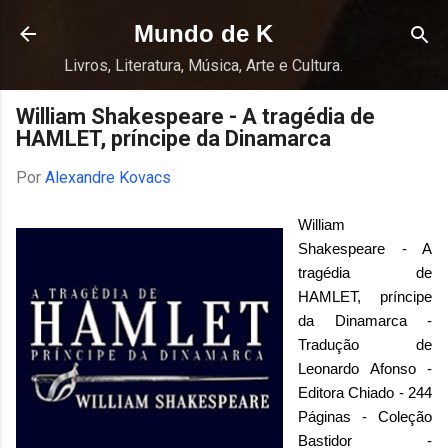
Pular para o conteúdo principal
Mundo de K
Livros, Literatura, Música, Arte e Cultura.
William Shakespeare - A tragédia de
HAMLET, príncipe da Dinamarca
Por
Alexandre Kovacs
William
Shakespeare - A
tragédia de
HAMLET, príncipe
da Dinamarca -
Tradução de
Leonardo Afonso -
Edito
ra Chiado - 2
44
Páginas - Coleção
Bastidor -