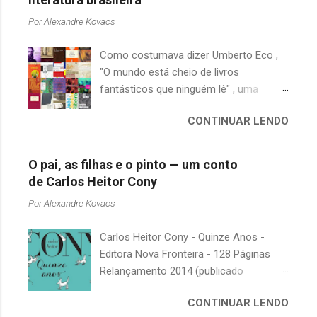
á
Por
Alexandre Kovacs
r
Como costumava dizer Umberto Eco ,
i
"O mundo está cheio de livros
o
fantásticos que ninguém lê" , uma
s
afirmação adequada, principalmente
CONTINUAR LENDO
quando falamos de clássicos da
literatura. Geralmente, no caso de
escritores brasileiros, somos forçados
O pai, as filhas e o pinto — um conto
a uma avaliação burocrática na escola e
de Carlos Heitor Cony
acabamos adquirindo uma certa
Por
Alexandre Kovacs
antipatia a determinado livro ou autor
quando o objetivo deveria ser
Carlos Heitor Cony - Quinze Anos -
justamente o contrário. É surpreendente
Editora Nova Fronteira - 128 Páginas
como uma segunda visita a essas
Relançamento 2014 (publicado
obras, já em nossa maturidade, pode
originalmente em 1965) Uma antologia
revelar um tesouro empoeirado e
CONTINUAR LENDO
com deliciosos contos sobre a infância
escondido, bem ali na nossa estante.