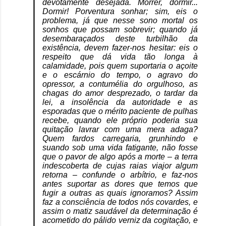
devotamente desejada. Morrer,
dormir...
Dormir! Porventura sonhar; sim, eis o
problema, já que nesse sono mortal os
sonhos que possam sobrevir; quando já
desembaraçados deste turbilhão da
existência, devem fazer-nos hesitar: eis o
respeito que dá vida tão longa à
calamidade, pois quem suportaria o açoite
e o escárnio do tempo, o agravo do
opressor, a contumélia do orgulhoso, as
chagas do amor desprezado, o tardar da
lei, a insolência da autoridade e as
esporadas que o mérito paciente de pulhas
recebe, quando ele próprio poderia sua
quitação lavrar com uma mera adaga?
Quem fardos carregaria, grunhindo e
suando sob uma vida fatigante, não fosse
que o pavor de algo após a morte – a terra
indescoberta de cujas raias viajor algum
retorna – confunde o arbítrio, e faz-nos
antes suportar as dores que temos que
fugir a outras as quais ignoramos? Assim
faz a consciência de todos nós covardes, e
assim o matiz saudável da determinação é
acometido do pálido verniz da cogitação, e