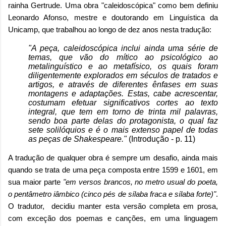
rainha Gertrude. Uma obra "caleidoscópica" como bem definiu
Leonardo Afonso, mestre e doutorando em Linguística da
Unicamp, que trabalhou
ao longo de dez anos nesta tradução:
"A peça, caleidoscópica inclui ainda uma série de
temas, que vão do mítico ao psicológico ao
metalinguístico e ao metafísico, os quais foram
diligentemente explorados em séculos de tratados e
artigos, e através de diferentes ênfases em suas
montagens e adaptações. Estas, cabe acrescentar,
costumam efetuar significativos cortes ao texto
integral, que tem em torno de trinta mil palavras,
sendo boa parte delas do protagonista, o qual faz
sete solilóquios e é o mais extenso papel de todas
as peças de Shakespeare."
(Introdução - p. 11)
A tradução de qualquer obra é sempre um desafio, ainda mais
quando se trata de uma peça composta entre 1599 e 1601, em
sua maior parte
"em versos brancos, no metro usual do poeta,
o pentâmetro iâmbico (cinco pés de sílaba fraca e sílaba forte)"
.
O tradutor, decidiu manter esta versão completa em prosa,
com exceção dos poemas e canções, em uma linguagem