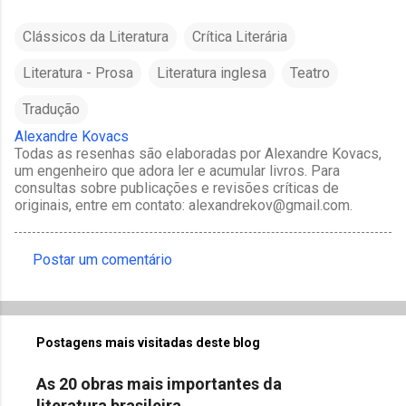
Clássicos da Literatura
Crítica Literária
Literatura - Prosa
Literatura inglesa
Teatro
Tradução
Alexandre Kovacs
Todas as resenhas são elaboradas por Alexandre Kovacs,
um engenheiro que adora ler e acumular livros. Para
consultas sobre publicações e revisões críticas de
originais, entre em contato: alexandrekov@gmail.com.
Postar um comentário
C
o
m
Postagens mais visitadas deste blog
e
n
As 20 obras mais importantes da
t
literatura brasileira