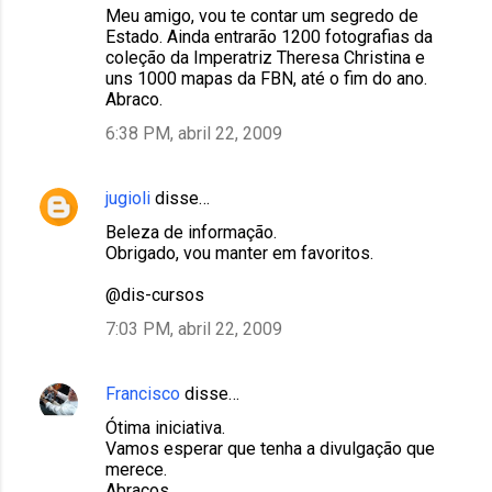
r
Meu amigo, vou te contar um segredo de
Estado. Ainda entrarão 1200 fotografias da
i
coleção da Imperatriz Theresa Christina e
o
uns 1000 mapas da FBN, até o fim do ano.
Abraco.
s
6:38 PM, abril 22, 2009
jugioli
disse…
Beleza de informação.
Obrigado, vou manter em favoritos.
@dis-cursos
7:03 PM, abril 22, 2009
Francisco
disse…
Ótima iniciativa.
Vamos esperar que tenha a divulgação que
merece.
Abraços.