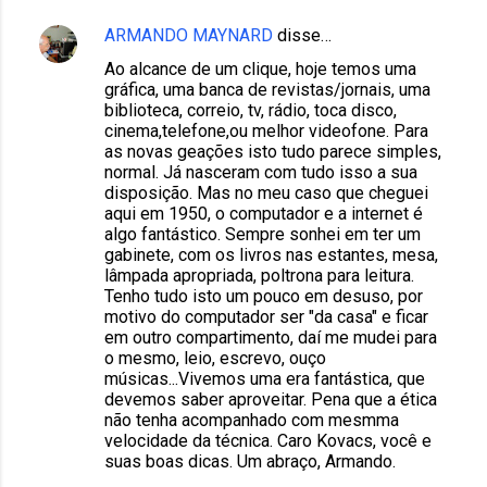
ARMANDO MAYNARD
disse…
Ao alcance de um clique, hoje temos uma
gráfica, uma banca de revistas/jornais, uma
biblioteca, correio, tv, rádio, toca disco,
cinema,telefone,ou melhor videofone. Para
as novas geações isto tudo parece simples,
normal. Já nasceram com tudo isso a sua
disposição. Mas no meu caso que cheguei
aqui em 1950, o computador e a internet é
algo fantástico. Sempre sonhei em ter um
gabinete, com os livros nas estantes, mesa,
lâmpada apropriada, poltrona para leitura.
Tenho tudo isto um pouco em desuso, por
motivo do computador ser "da casa" e ficar
em outro compartimento, daí me mudei para
o mesmo, leio, escrevo, ouço
músicas...Vivemos uma era fantástica, que
devemos saber aproveitar. Pena que a ética
não tenha acompanhado com mesmma
velocidade da técnica. Caro Kovacs, você e
suas boas dicas. Um abraço, Armando.