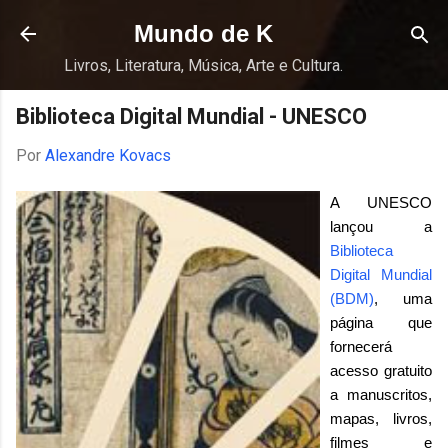
Pular para o conteúdo principal
Mundo de K
Livros, Literatura, Música, Arte e Cultura.
Biblioteca Digital Mundial - UNESCO
Por
Alexandre Kovacs
A UNESCO
lançou a
Biblioteca
Digital Mundial
(BDM)
, uma
página que
fornecerá
acesso gratuito
a manuscritos,
mapas, livros,
filmes e