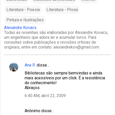
Literatura - Poesia
Literatura - Prosa
Pintura e Ilustrações
Alexandre Kovacs
Todas as resenhas são elaboradas por Alexandre Kovacs,
um engenheiro que adora ler e acumular livros. Para
consultas sobre publicações e revisões críticas de
originais, entre em contato: alexandrekov@gmail.com.
Ana R.
disse…
C
Bibliotecas são sempre bemvindas e ainda
o
mais acessíveis por um click. É a resistência
m
do conhecimento!
Abraços.
e
6:40 AM, abril 22, 2009
n
t
á
Anônimo disse…