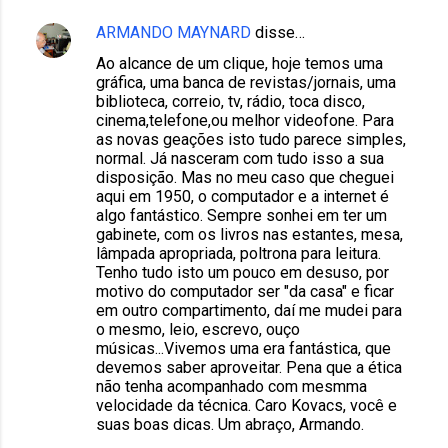
ARMANDO MAYNARD
disse…
Ao alcance de um clique, hoje temos uma
gráfica, uma banca de revistas/jornais, uma
biblioteca, correio, tv, rádio, toca disco,
cinema,telefone,ou melhor videofone. Para
as novas geações isto tudo parece simples,
normal. Já nasceram com tudo isso a sua
disposição. Mas no meu caso que cheguei
aqui em 1950, o computador e a internet é
algo fantástico. Sempre sonhei em ter um
gabinete, com os livros nas estantes, mesa,
lâmpada apropriada, poltrona para leitura.
Tenho tudo isto um pouco em desuso, por
motivo do computador ser "da casa" e ficar
em outro compartimento, daí me mudei para
o mesmo, leio, escrevo, ouço
músicas...Vivemos uma era fantástica, que
devemos saber aproveitar. Pena que a ética
não tenha acompanhado com mesmma
velocidade da técnica. Caro Kovacs, você e
suas boas dicas. Um abraço, Armando.