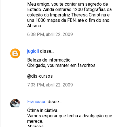
r
Meu amigo, vou te contar um segredo de
Estado. Ainda entrarão 1200 fotografias da
i
coleção da Imperatriz Theresa Christina e
o
uns 1000 mapas da FBN, até o fim do ano.
Abraco.
s
6:38 PM, abril 22, 2009
jugioli
disse…
Beleza de informação.
Obrigado, vou manter em favoritos.
@dis-cursos
7:03 PM, abril 22, 2009
Francisco
disse…
Ótima iniciativa.
Vamos esperar que tenha a divulgação que
merece.
Abraços.