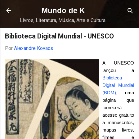
Pular para o conteúdo principal
Mundo de K
Livros, Literatura, Música, Arte e Cultura.
Biblioteca Digital Mundial - UNESCO
Por
Alexandre Kovacs
A UNESCO
lançou a
Biblioteca
Digital Mundial
(BDM)
, uma
página que
fornecerá
acesso gratuito
a manuscritos,
mapas, livros,
filmes e