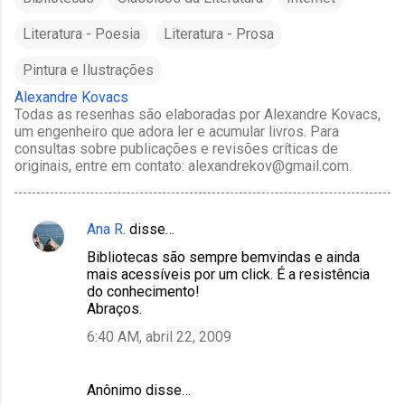
Literatura - Poesia
Literatura - Prosa
Pintura e Ilustrações
Alexandre Kovacs
Todas as resenhas são elaboradas por Alexandre Kovacs,
um engenheiro que adora ler e acumular livros. Para
consultas sobre publicações e revisões críticas de
originais, entre em contato: alexandrekov@gmail.com.
Ana R.
disse…
C
Bibliotecas são sempre bemvindas e ainda
o
mais acessíveis por um click. É a resistência
m
do conhecimento!
Abraços.
e
6:40 AM, abril 22, 2009
n
t
á
Anônimo disse…