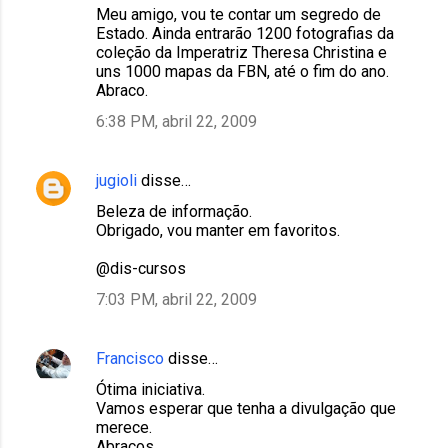
r
Meu amigo, vou te contar um segredo de
Estado. Ainda entrarão 1200 fotografias da
i
coleção da Imperatriz Theresa Christina e
o
uns 1000 mapas da FBN, até o fim do ano.
Abraco.
s
6:38 PM, abril 22, 2009
jugioli
disse…
Beleza de informação.
Obrigado, vou manter em favoritos.
@dis-cursos
7:03 PM, abril 22, 2009
Francisco
disse…
Ótima iniciativa.
Vamos esperar que tenha a divulgação que
merece.
Abraços.