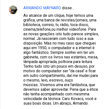
ARMANDO MAYNARD
disse…
Ao alcance de um clique, hoje temos uma
gráfica, uma banca de revistas/jornais, uma
biblioteca, correio, tv, rádio, toca disco,
cinema,telefone,ou melhor videofone. Para
as novas geações isto tudo parece simples,
normal. Já nasceram com tudo isso a sua
disposição. Mas no meu caso que cheguei
aqui em 1950, o computador e a internet é
algo fantástico. Sempre sonhei em ter um
gabinete, com os livros nas estantes, mesa,
lâmpada apropriada, poltrona para leitura.
Tenho tudo isto um pouco em desuso, por
motivo do computador ser "da casa" e ficar
em outro compartimento, daí me mudei para
o mesmo, leio, escrevo, ouço
músicas...Vivemos uma era fantástica, que
devemos saber aproveitar. Pena que a ética
não tenha acompanhado com mesmma
velocidade da técnica. Caro Kovacs, você e
suas boas dicas. Um abraço, Armando.