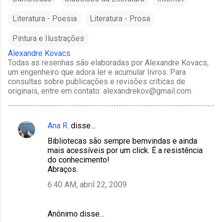
Literatura - Poesia
Literatura - Prosa
Pintura e Ilustrações
Alexandre Kovacs
Todas as resenhas são elaboradas por Alexandre Kovacs,
um engenheiro que adora ler e acumular livros. Para
consultas sobre publicações e revisões críticas de
originais, entre em contato: alexandrekov@gmail.com.
Ana R.
disse…
C
Bibliotecas são sempre bemvindas e ainda
o
mais acessíveis por um click. É a resistência
m
do conhecimento!
Abraços.
e
6:40 AM, abril 22, 2009
n
t
á
Anônimo disse…