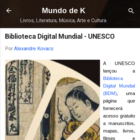
Pular para o conteúdo principal
Mundo de K
Livros, Literatura, Música, Arte e Cultura.
Biblioteca Digital Mundial - UNESCO
Por
Alexandre Kovacs
A UNESCO
lançou a
Biblioteca
Digital Mundial
(BDM)
, uma
página que
fornecerá
acesso gratuito
a manuscritos,
mapas, livros,
filmes e