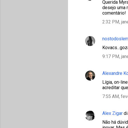
Querida Myra
desejo uma r
comentário!
2:32 PM, jan
nostodosle
Kovacs...goza
9:17 PM, jan
Alexandre K
Lígia, on-li
acreditar qu
7:55 AM, fev
Alex Zigar
di
Não há dúvid
inovar. Mas 