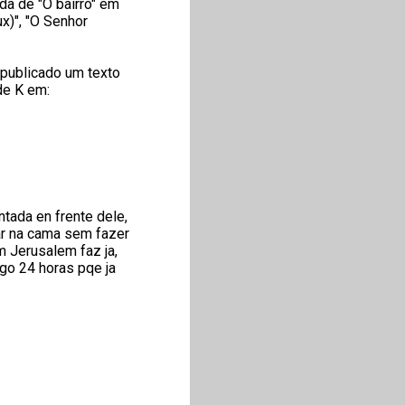
da de "O bairro" em
x)", "O Senhor
 publicado um texto
de K em:
ada en frente dele,
ar na cama sem fazer
 Jerusalem faz ja,
igo 24 horas pqe ja