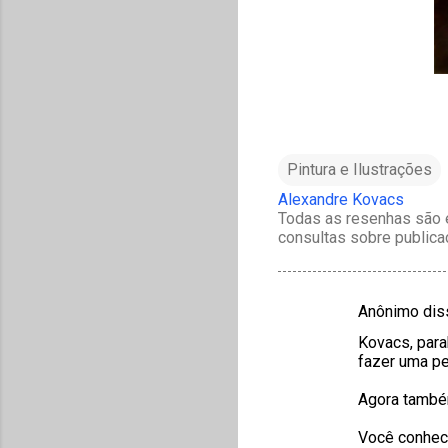
Pintura e Ilustrações
Alexandre Kovacs
Todas as resenhas são e
consultas sobre publica
Anônimo di
C
Kovacs, para
o
fazer uma per
m
Agora também
e
n
Você conhece