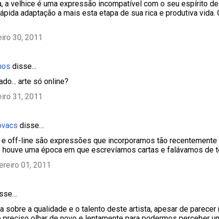
, a velhice é uma expressão incompatível com o seu espírito de a
ápida adaptação a mais esta etapa de sua rica e produtiva vida. 
eiro 30, 2011
mos
disse…
do... arte só online?
eiro 31, 2011
ovacs
disse…
ne e off-line são expressões que incorporamos tão recentemente q
e houve uma época em que escrevíamos cartas e falávamos de t
ereiro 01, 2011
sse…
a sobre a qualidade e o talento deste artista, apesar de parecer
é preciso olhar de novo e lentamente para podermos perceber um