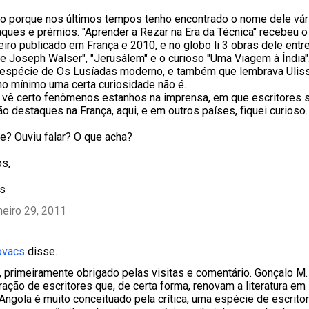
so porque nos últimos tempos tenho encontrado o nome dele vá
ques e prémios. "Aprender a Rezar na Era da Técnica" recebeu 
eiro publicado em França e 2010, e no globo li 3 obras dele entr
e Joseph Walser", "Jerusálem" e o curioso "Uma Viagem à Índia". 
 espécie de Os Lusíadas moderno, e também que lembrava Ulis
no mínimo uma certa curiosidade não é…
vê certo fenômenos estanhos na imprensa, em que escritores s
 destaques na França, aqui, e em outros países, fiquei curioso.
? Ouviu falar? O que acha?
s,
is
neiro 29, 2011
ovacs
disse…
, primeiramente obrigado pelas visitas e comentário. Gonçalo M
ação de escritores que, de certa forma, renovam a literatura em 
ngola é muito conceituado pela crítica, uma espécie de escritor 