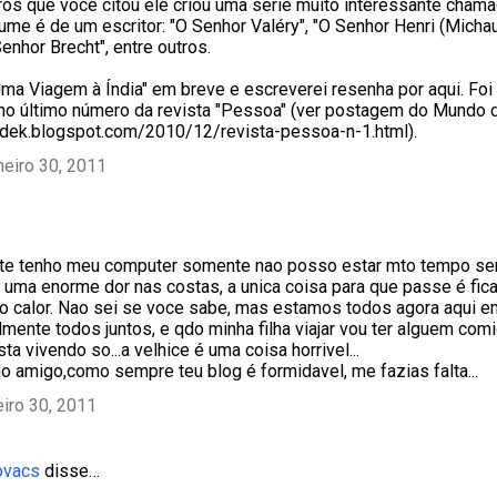
ros que você citou ele criou uma série muito interessante chama
ume é de um escritor: "O Senhor Valéry", "O Senhor Henri (Michau
Senhor Brecht", entre outros.
Uma Viagem à Índia" em breve e escreverei resenha por aqui. Foi
 no último número da revista "Pessoa" (ver postagem do Mundo 
odek.blogspot.com/2010/12/revista-pessoa-n-1.html).
neiro 30, 2011
te tenho meu computer somente nao posso estar mto tempo sent
 uma enorme dor nas costas, a unica coisa para que passe é fic
o calor. Nao sei se voce sabe, mas estamos todos agora aqui em
lmente todos juntos, e qdo minha filha viajar vou ter alguem com
a vivendo so...a velhice é uma coisa horrivel...
do amigo,como sempre teu blog é formidavel, me fazias falta...
eiro 30, 2011
ovacs
disse…