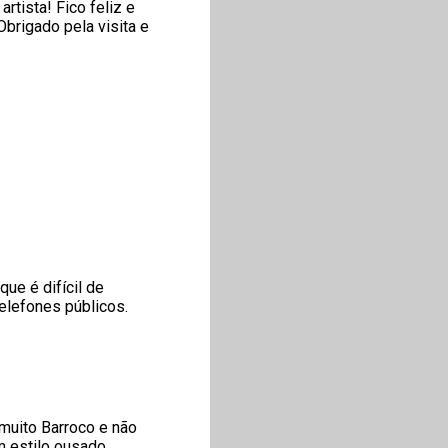
rtista! Fico feliz e
Obrigado pela visita e
ue é difícil de
elefones públicos.
 muito Barroco e não
 estilo ousado.