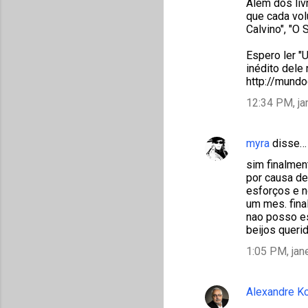
Além dos liv
que cada vol
Calvino", "O 
Espero ler "
inédito dele
http://mund
12:34 PM, ja
myra
disse…
sim finalmen
por causa de
esforços e n
um mes. fina
nao posso est
beijos queri
1:05 PM, jan
Alexandre K