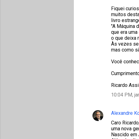
t
Fiquei curio
á
muitos desta
livro estrang
r
"A Máquina d
i
que era uma
o que deixa 
o
Às vezes se 
s
mas como são
Você conhece
Cumprimento
Ricardo Ass
10:04 PM, ja
Alexandre K
Caro Ricardo
uma nova ger
Nascido em A