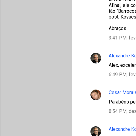
Afinal, ele 
tão “Barroco
post, Kovacs
Abraços.
3:41 PM, fev
Alexandre K
Alex, excele
6:49 PM, fev
Cesar Morai
Parabéns pel
8:54 PM, de
Alexandre K