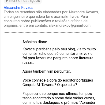
Pintura e Ilustrações
Alexandre Kovacs
Todas as resenhas são elaboradas por Alexandre Kovacs,
um engenheiro que adora ler e acumular livros. Para
consultas sobre publicações e revisões críticas de
originais, entre em contato: alexandrekov@gmail.com.
Anônimo disse…
C
Kovacs, parabéns pelo seu blog, visito muito,
o
comentar acho que só comentei uma vez e
m
foi para fazer uma pergunta sobre literatura
russa...
e
n
Agora também vim perguntar...
t
Você conhece a obra do escritor português
á
Gonçalo M. Tavares? O que acha?
r
Fiquei curioso porque nos últimos tempos
i
tenho encontrado o nome dele várias vezes,
com muitos destaques e prémios. "Aprender
o