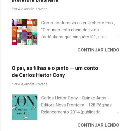
Por
Alexandre Kovacs
Como costumava dizer Umberto Eco ,
"O mundo está cheio de livros
fantásticos que ninguém lê" , uma
afirmação adequada, principalmente
CONTINUAR LENDO
quando falamos de clássicos da
literatura. Geralmente, no caso de
escritores brasileiros, somos forçados
O pai, as filhas e o pinto — um conto
a uma avaliação burocrática na escola e
de Carlos Heitor Cony
acabamos adquirindo uma certa
Por
Alexandre Kovacs
antipatia a determinado livro ou autor
quando o objetivo deveria ser
Carlos Heitor Cony - Quinze Anos -
justamente o contrário. É surpreendente
Editora Nova Fronteira - 128 Páginas
como uma segunda visita a essas
Relançamento 2014 (publicado
obras, já em nossa maturidade, pode
originalmente em 1965) Uma antologia
revelar um tesouro empoeirado e
CONTINUAR LENDO
com deliciosos contos sobre a infância
escondido, bem ali na nossa estante.