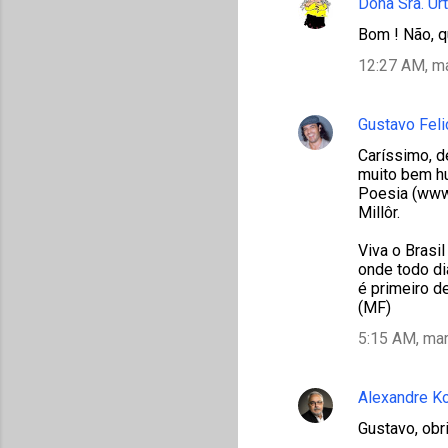
á
Dona Sra. Ur
r
Bom ! Não, q
i
12:27 AM, m
o
s
Gustavo Fel
Caríssimo, d
muito bem hu
Poesia (www.
Millôr.
Viva o Brasil
onde todo di
é primeiro de
(MF)
5:15 AM, ma
Alexandre K
Gustavo, obr