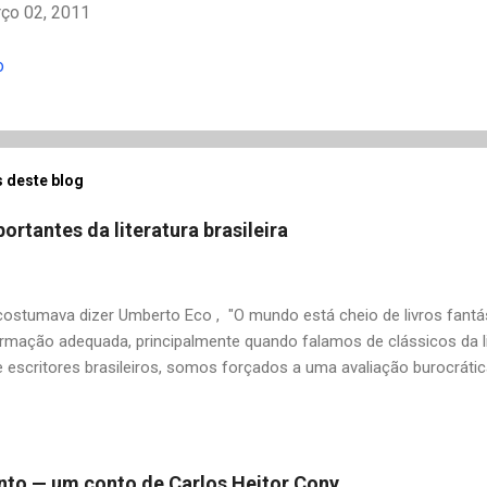
rço 02, 2011
o
 deste blog
ortantes da literatura brasileira
stumava dizer Umberto Eco , "O mundo está cheio de livros fantás
rmação adequada, principalmente quando falamos de clássicos da li
 escritores brasileiros, somos forçados a uma avaliação burocrát
ndo uma certa antipatia a determinado livro ou autor quando o objet
ário. É surpreendente como uma segunda visita a essas obras, já 
 um tesouro empoeirado e escondido, bem ali na nossa estante. Afin
 nós? A limitação de apenas 20 indicações me forçou a deixar gra
 pinto — um conto de Carlos Heitor Cony