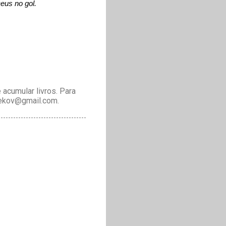
eus no gol.
acumular livros. Para
drekov@gmail.com.