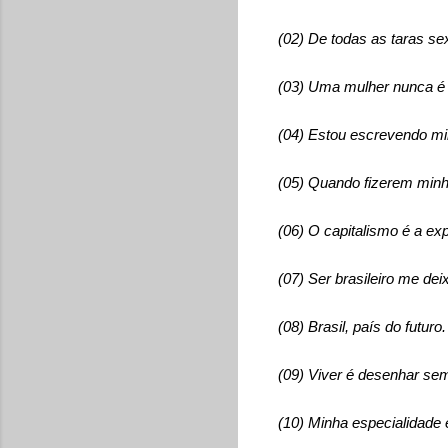
(02) De todas as taras se
(03) Uma mulher nunca é t
(04) Estou escrevendo minh
(05) Quando fizerem minh
(06) O capitalismo é a e
(07) Ser brasileiro me d
(08) Brasil, país do futur
(09) Viver é desenhar se
(10) Minha especialidade 