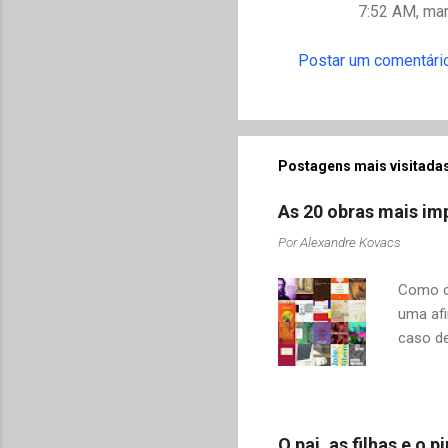
7:52 AM, ma
Postar um comentári
Postagens mais visitadas
As 20 obras mais imp
Por
Alexandre Kovacs
Como co
uma afi
caso de
adquiri
o contr
revelar
mudamos
O pai, as filhas e o