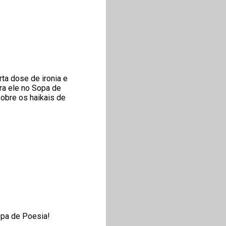
rta dose de ironia e
ra ele no Sopa de
obre os haikais de
opa de Poesia!