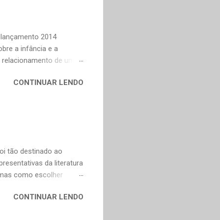
n Dourado, Carlos
Trevisan, Fernando
to e Murilo Mendes, para
Relançamento 2014
bre a infância e a
o relacionamento de um
na Celi e Maria Verônica,
CONTINUAR LENDO
r de saudade de uma época
ra as coisas simples da
e fazer todas as vontades
se eu pedir uma coisa o
ve valorizar. — Bom,
oi tão destinado ao
esentativas da literatura
, mas como escolher
contos, "Anna Kariênina"
CONTINUAR LENDO
i. De qualquer forma,
ns, infelizmente, já não se