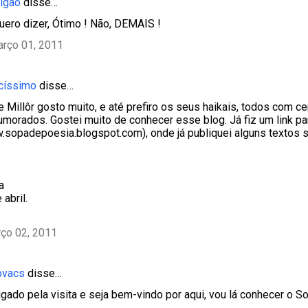
tigão
disse…
uero dizer, Ótimo ! Não, DEMAIS !
arço 01, 2011
icíssimo
disse…
e Millôr gosto muito, e até prefiro os seus haikais, todos com ce
morados. Gostei muito de conhecer esse blog. Já fiz um link pa
sopadepoesia.blogspot.com), onde já publiquei alguns textos s
a
 abril.
rço 02, 2011
ovacs
disse…
igado pela visita e seja bem-vindo por aqui, vou lá conhecer o S