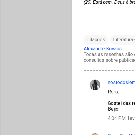
(20) Está bem. Deus é bra
Citações
Literatura
Alexandre Kovacs
Todas as resenhas são e
consultas sobre publica
nostodosle
C
Rsrs,
o
m
Gostei das r
Beijo.
e
4:04 PM, fev
n
t