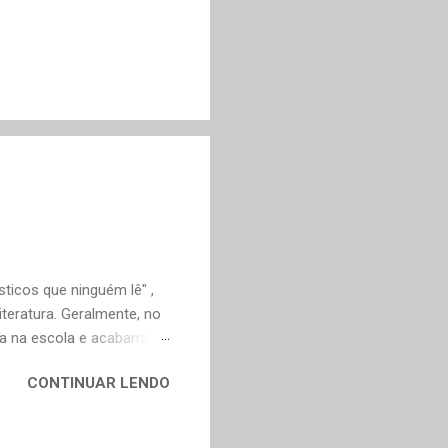
ticos que ninguém lê" ,
teratura. Geralmente, no
ica na escola e acabamos
ivo deveria ser justamente
CONTINUAR LENDO
em nossa maturidade, pode
al, mudaram os livros ou
ndes autores de fora,