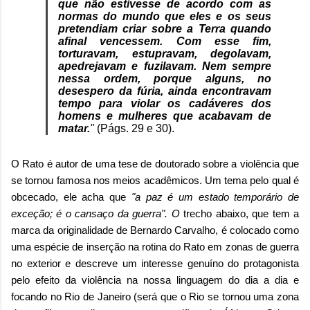
que não estivesse de acordo com as
normas do mundo que eles e os seus
pretendiam criar sobre a Terra quando
afinal vencessem. Com esse fim,
torturavam, estupravam, degolavam,
apedrejavam e fuzilavam. Nem sempre
nessa ordem, porque alguns, no
desespero da fúria, ainda encontravam
tempo para violar os cadáveres dos
homens e mulheres que acabavam de
matar.
"
(Págs. 29 e 30).
O Rato é autor de uma tese de doutorado sobre a violência que
se tornou famosa nos meios acadêmicos. Um tema pelo qual é
obcecado, ele acha que
"a paz é um estado temporário de
exceção; é o cansaço da guerra". O
trecho abaixo, que tem a
marca da originalidade de Bernardo Carvalho, é colocado como
uma espécie de inserção na rotina do Rato em zonas de guerra
no exterior e descreve um interesse genuíno do protagonista
pelo efeito da violência na nossa linguagem do dia a dia e
focando no Rio de Janeiro (será que o Rio se tornou uma zona