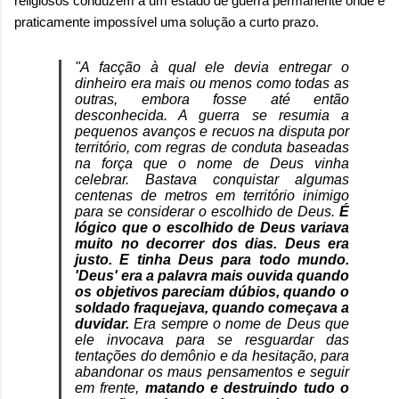
religiosos conduzem a um estado de guerra permanente onde é
praticamente impossível uma solução a curto prazo.
"A facção à qual ele devia entregar o
dinheiro era mais ou menos como todas as
outras, embora fosse até então
desconhecida. A guerra se resumia a
pequenos avanços e recuos na disputa por
território, com regras de conduta baseadas
na força que o nome de Deus vinha
celebrar. Bastava conquistar algumas
centenas de metros em território inimigo
para se considerar o escolhido de Deus.
É
lógico que o escolhido de Deus variava
muito no decorrer dos dias. Deus era
justo. E tinha Deus para todo mundo.
'Deus' era a palavra mais ouvida quando
os objetivos pareciam dúbios, quando o
soldado fraquejava, quando começava a
duvidar.
Era sempre o nome de Deus que
ele invocava para se resguardar das
tentações do demônio e da hesitação, para
abandonar os maus pensamentos e seguir
em frente,
matando e destruindo tudo o