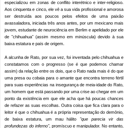
especializou em zonas de conflito interétnico e inter-religioso.
Aos cinquenta e cinco, ele vê a sua vida profissional e amorosa
ser destruída aos poucos pelos efeitos de uma paixão
avassaladora, iniciada três anos antes, por um mexicano mais
jovem, estudante de neurociência em Berlim e apelidado por ele
de "chihuahua" (assim mesmo em minúscula) devido à sua
baixa estatura e país de origem.
A alcunha de Rato, por sua vez, foi inventada pelo chihuahua e
constatamos com o progresso (se é que podemos chamar
assim) da relação entre os dois, que o Rato nada mais é do que
uma presa ou cobaia para o amante que encontra terreno fértil
para suas experiências na insegurança de meia-idade do Rato,
um homem que está passando por uma crise ao chegar em um
ponto da existência em que ele acha que há poucas chances
de refazer as suas escolhas. Outra coisa que fica clara para o
leitor é que o chihuahua é a própria representação do demônio,
de baixa estatura, um mau hálito
"que parecia vir das
profundezas do inferno"
, promíscuo e manipulador. No entanto,