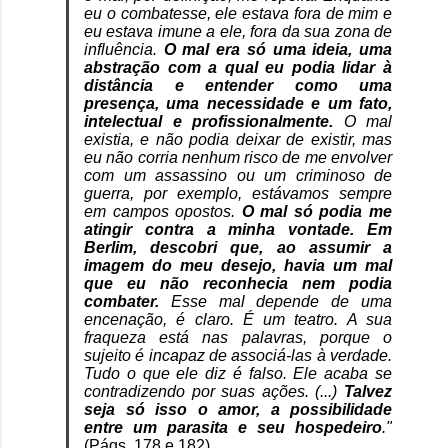
eu o combatesse, ele estava fora de mim e
eu estava imune a ele, fora da sua zona de
influência.
O mal era só uma ideia, uma
abstração com a qual eu podia lidar à
distância e entender como uma
presença, uma necessidade e um fato,
intelectual e profissionalmente.
O mal
existia, e não podia deixar de existir, mas
eu não corria nenhum risco de me envolver
com um assassino ou um criminoso de
guerra, por exemplo, estávamos sempre
em campos opostos.
O mal só podia me
atingir contra a minha vontade. Em
Berlim, descobri que, ao assumir a
imagem do meu desejo, havia um mal
que eu não reconhecia nem podia
combater.
Esse mal depende de uma
encenação, é claro. É um teatro. A sua
fraqueza está nas palavras, porque o
sujeito é incapaz de associá-las à verdade.
Tudo o que ele diz é falso. Ele acaba se
contradizendo por suas ações. (...)
Talvez
seja só isso o amor, a possibilidade
entre um parasita e seu hospedeiro
."
(Págs. 178 e 182)