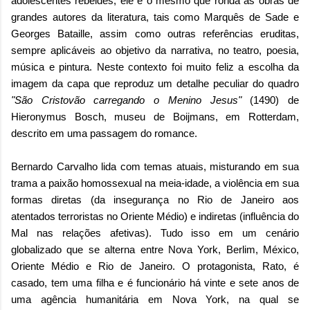
adolescentes rebeldes, ele é o mesmo que ronda as obras de
grandes autores da literatura, tais como Marquês de Sade e
Georges Bataille, assim como outras referências eruditas,
sempre aplicáveis ao objetivo da narrativa, no teatro, poesia,
música e pintura. Neste contexto foi muito feliz a escolha da
imagem da capa que reproduz um detalhe peculiar do quadro
"São Cristovão carregando o Menino Jesus"
(1490) de
Hieronymus Bosch, museu de Boijmans, em Rotterdam,
descrito em uma passagem do romance.
Bernardo Carvalho lida com temas atuais, misturando em sua
trama a paixão homossexual na meia-idade, a violência em sua
formas diretas (da insegurança no Rio de Janeiro aos
atentados terroristas no Oriente Médio) e indiretas (influência do
Mal nas relações afetivas). Tudo isso em um cenário
globalizado que se alterna entre Nova York, Berlim, México,
Oriente Médio e Rio de Janeiro. O protagonista, Rato, é
casado, tem uma filha e é funcionário há vinte e sete anos de
uma agência humanitária em Nova York, na qual se