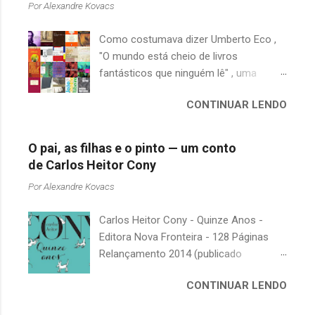
Por
Alexandre Kovacs
Como costumava dizer Umberto Eco ,
"O mundo está cheio de livros
fantásticos que ninguém lê" , uma
afirmação adequada, principalmente
CONTINUAR LENDO
quando falamos de clássicos da
literatura. Geralmente, no caso de
escritores brasileiros, somos forçados
O pai, as filhas e o pinto — um conto
a uma avaliação burocrática na escola e
de Carlos Heitor Cony
acabamos adquirindo uma certa
Por
Alexandre Kovacs
antipatia a determinado livro ou autor
quando o objetivo deveria ser
Carlos Heitor Cony - Quinze Anos -
justamente o contrário. É surpreendente
Editora Nova Fronteira - 128 Páginas
como uma segunda visita a essas
Relançamento 2014 (publicado
obras, já em nossa maturidade, pode
originalmente em 1965) Uma antologia
revelar um tesouro empoeirado e
CONTINUAR LENDO
com deliciosos contos sobre a infância
escondido, bem ali na nossa estante.
e a juventude. As narrativas, sempre
Afinal, mudaram os livros ou mudamos