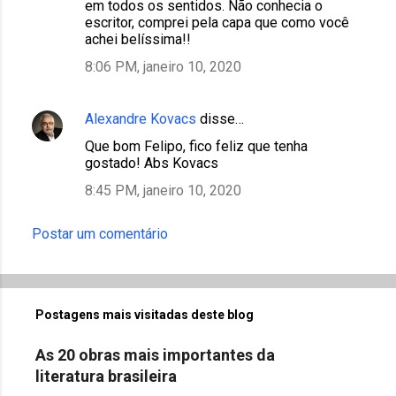
em todos os sentidos. Não conhecia o
m
escritor, comprei pela capa que como você
achei belíssima!!
e
8:06 PM, janeiro 10, 2020
n
t
á
Alexandre Kovacs
disse…
r
Que bom Felipo, fico feliz que tenha
gostado! Abs Kovacs
i
8:45 PM, janeiro 10, 2020
o
s
Postar um comentário
Postagens mais visitadas deste blog
As 20 obras mais importantes da
literatura brasileira