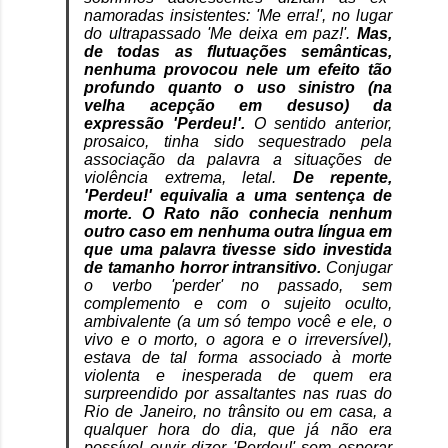
namoradas insistentes: 'Me erra!', no lugar
do ultrapassado 'Me deixa em paz!'.
Mas,
de todas as flutuações semânticas,
nenhuma provocou nele um efeito tão
profundo quanto o uso sinistro (na
velha acepção em desuso) da
expressão 'Perdeu!'.
O sentido anterior,
prosaico, tinha sido sequestrado pela
associação da palavra a situações de
violência extrema, letal.
De repente,
'Perdeu!' equivalia a uma sentença de
morte. O Rato não conhecia nenhum
outro caso em nenhuma outra língua em
que uma palavra tivesse sido investida
de tamanho horror intransitivo.
Conjugar
o verbo 'perder' no passado, sem
complemento e com o sujeito oculto,
ambivalente (a um só tempo você e ele, o
vivo e o morto, o agora e o irreversível),
estava de tal forma associado à morte
violenta e inesperada de quem era
surpreendido por assaltantes nas ruas do
Rio de Janeiro, no trânsito ou em casa, a
qualquer hora do dia, que já não era
possível ouvir dizer 'Perdeu!' sem esperar