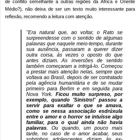
de conflito semelhante a outras regiões da África e Oriente
Médio
?), não deixa de ser um texto muito interessante para
reflexão, recomendo a leitura com atenção.
"Era natural que, ao voltar, o Rato se
surpreendesse com o sentido de algumas
palavras que naquele meio-tempo, durante
sua ausência, passaram a querer dizer
outra coisa, às vezes o oposto do que
antes diziam. As inversões de sentido
também começaram a intrigá-lo. Começou
a prestar mais atenção nelas, sempre que
voltava ao Brasil, depois de ser contratado
pela agência humanitária e de se mudar
primeiro para Berlim e em seguida para
Nova York.
Ficou muito surpreso, por
exemplo, quando 'Sinistro!' passou a
servir para exaltar o que se amava,
como se nessa associação esdrúxula
entre o amor e o horror se intuísse algo
familiar, para o qual ainda não havia
palavras
. Ou quando, um pouco mais
tarde, no caso de o amor acabar, seus
sobrinhos adolescentes diziam às ex-