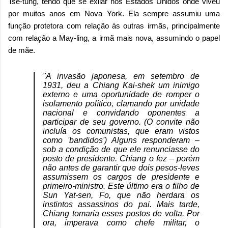
Tsé-tung, tendo que se exilar nos Estados Unidos onde viveu
por muitos anos em Nova York. Ela sempre assumiu uma
função protetora com relação às outras irmãs, principalmente
com relação a May-ling, a irmã mais nova, assumindo o papel
de mãe.
"A invasão japonesa, em setembro de
1931, deu a Chiang Kai-shek um inimigo
externo e uma oportunidade de romper o
isolamento político, clamando por unidade
nacional e convidando oponentes a
participar de seu governo. (O convite não
incluía os comunistas, que eram vistos
como 'bandidos') Alguns responderam –
sob a condição de que ele renunciasse do
posto de presidente. Chiang o fez – porém
não antes de garantir que dois pesos-leves
assumissem os cargos de presidente e
primeiro-ministro. Este último era o filho de
Sun Yat-sen, Fo, que não herdara os
instintos assassinos do pai. Mais tarde,
Chiang tomaria esses postos de volta. Por
ora, imperava como chefe militar, o