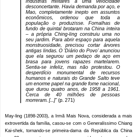
indústrias militares a uma velocidade
desconcertante. Havia demanda por aço, e
Mao, completamente inepto em assuntos
econômicos, ordenou que toda a
população o produzisse. Fornalhas de
fundo de quintal brotaram na China inteira
– a própria Ching-ling construiu uma no
seu jardim. Para abrir espaço para aquela
monstruosidade, precisou cortar árvores
antigas lindas. O 'Diário do Povo' anunciou
que ela segurou um pedaço de aço em
brasa para jovens rapazes martelarem.
Sentia-se infeliz, mas não protestou. O
desperdício monumental de recursos
humanos e naturais do Grande Salto teve
um enorme papel na grande fome nacional,
que durou quatro anos, de 1958 a 1961.
Cerca de 40 milhões de pessoas
morreram. [...]"
(p. 271)
May-ling (1898-2003), a Irmã Mais Nova, considerada a mais
extrovertida da família, casou-se com o Generalíssimo Chiang
Kai-shek, tornando-se primeira-dama da República da China