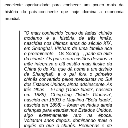
excelente oportunidade para conhecer um pouco mais da
história do país-continente que hoje domina a economia
mundial.
"O mais conhecido 'conto de fadas' chinês
moderno é a história de três irmãs,
nascidas nos últimos anos do século XIX,
em Shanghai. Vinham de uma família rica
e proeminente – Os Soong –, parte da elite
da cidade. Os pais eram cristãos devotos: a
mãe integrava o clã cristão mais ilustre da
China (o de Xu, que dá nome a um distrito
de Shanghai), e o pai fora o primeiro
chinês convertido pelos metodistas no Sul
dos Estados Unidos, ainda adolescente. As
três filhas – Ei-ling ('Doce Idade', nascida
em 1889), Ching-ling ('Idade Gloriosa',
nascida em 1893) e May-ling ('Bela Idade',
nascida em 1898) – foram enviadas ainda
crianças para estudar nos Estados Unidos,
algo extremamente raro na época.
Voltaram anos depois, dominando mais o
inglês do que o chinês. Pequenas e de