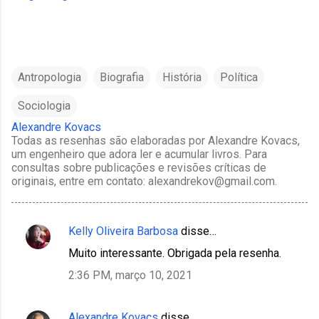
Antropologia
Biografia
História
Política
Sociologia
Alexandre Kovacs
Todas as resenhas são elaboradas por Alexandre Kovacs,
um engenheiro que adora ler e acumular livros. Para
consultas sobre publicações e revisões críticas de
originais, entre em contato: alexandrekov@gmail.com.
Kelly Oliveira Barbosa
disse…
C
Muito interessante. Obrigada pela resenha.
o
2:36 PM, março 10, 2021
m
e
Alexandre Kovacs
disse…
n