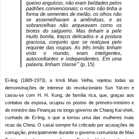
queixo anguloso, não eram beldades pelos
padrões convencionais: o rosto não tinha a
forma de sementes de melão, os olhos não
se assemelhavam a amêndoas, e as
sobrancelhas não arqueavam como os
brotos do salgueiro. Mas tinham a pele
muito bonita, traços delicados e a postura
graciosa, conjunto que se realçava pelo
requinte das roupas. As três irmãs tinham
visto o mundo, eram inteligentes,
autoconfiantes e independentes. Em uma
palavra, tinham 'classe'"
(p. 15)
Ei-ling (1889-1973), a Irmã Mais Velha,
rejeitou todas as
demonstrações de interese do revolucionário Sun Yat-en e
casou-se com H. H. Kung, de família rica, que, graças aos
contatos da esposa, ocupou os postos de primeiro-ministro e
de ministro das Finanças no longo governo de
Chiang Kai-shek,
cunhado de Ei-ling, o que a tornou uma das mulheres mais
ricas da China. O casal sempre foi criticado por acusações de
corrupção, principalmente durante o governo comunista de Mao