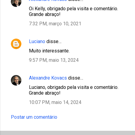
t
Oi Kelly, obrigado pela visita e comentário.
Grande abraço!
á
7:32 PM, março 10, 2021
r
i
Luciano
disse…
o
s
Muito interessante.
9:57 PM, maio 13, 2024
Alexandre Kovacs
disse…
Luciano, obrigado pela visita e comentário.
Grande abraço!
10:07 PM, maio 14, 2024
Postar um comentário