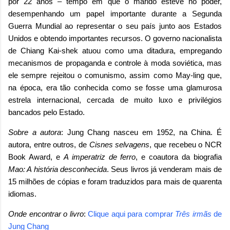
por 22 anos – tempo em que o marido esteve no poder,
desempenhando um papel importante durante a Segunda
Guerra Mundial ao representar o seu país junto aos Estados
Unidos e obtendo importantes recursos. O governo nacionalista
de Chiang Kai-shek atuou como uma ditadura, empregando
mecanismos de propaganda e controle à moda soviética, mas
ele sempre rejeitou o comunismo, assim como May-ling que,
na época, era tão conhecida como se fosse uma glamurosa
estrela internacional, cercada de muito luxo e privilégios
bancados pelo Estado.
Sobre a autora
: Jung Chang nasceu em 1952, na China. É
autora, entre outros, de
Cisnes selvagens
, que recebeu o NCR
Book Award, e
A imperatriz de ferro
, e coautora da biografia
Mao: A história desconhecida
. Seus livros já venderam mais de
15 milhões de cópias e foram traduzidos para mais de quarenta
idiomas.
Onde encontrar o livro
:
Clique aqui para comprar
Três irmãs
de
Jung Chang