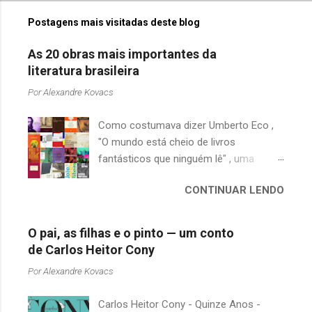
Postagens mais visitadas deste blog
As 20 obras mais importantes da
literatura brasileira
Por
Alexandre Kovacs
Como costumava dizer Umberto Eco ,
"O mundo está cheio de livros
fantásticos que ninguém lê" , uma
afirmação adequada, principalmente
CONTINUAR LENDO
quando falamos de clássicos da
literatura. Geralmente, no caso de
escritores brasileiros, somos forçados
O pai, as filhas e o pinto — um conto
a uma avaliação burocrática na escola e
de Carlos Heitor Cony
acabamos adquirindo uma certa
Por
Alexandre Kovacs
antipatia a determinado livro ou autor
quando o objetivo deveria ser
Carlos Heitor Cony - Quinze Anos -
justamente o contrário. É surpreendente