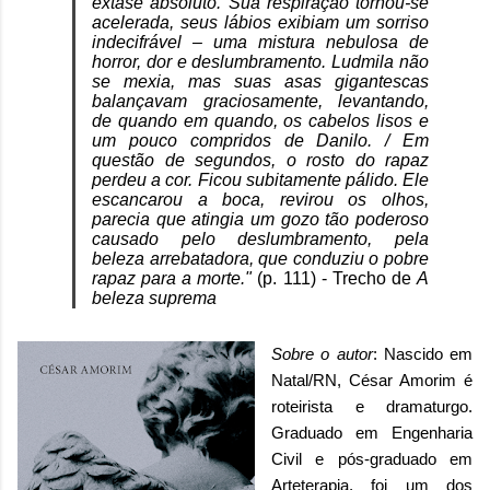
êxtase absoluto. Sua respiração tornou-se
acelerada, seus lábios exibiam um sorriso
indecifrável – uma mistura nebulosa de
horror, dor e deslumbramento. Ludmila não
se mexia, mas suas asas gigantescas
balançavam graciosamente, levantando,
de quando em quando, os cabelos lisos e
um pouco compridos de Danilo. / Em
questão de segundos, o rosto do rapaz
perdeu a cor. Ficou subitamente pálido. Ele
escancarou a boca, revirou os olhos,
parecia que atingia um gozo tão poderoso
causado pelo deslumbramento, pela
beleza arrebatadora, que conduziu o pobre
rapaz para a morte."
(p. 111) - Trecho de
A
beleza suprema
Sobre o autor
: Nascido em
Natal/RN, César Amorim é
roteirista e dramaturgo.
Graduado em Engenharia
Civil e pós-graduado em
Arteterapia, foi um dos