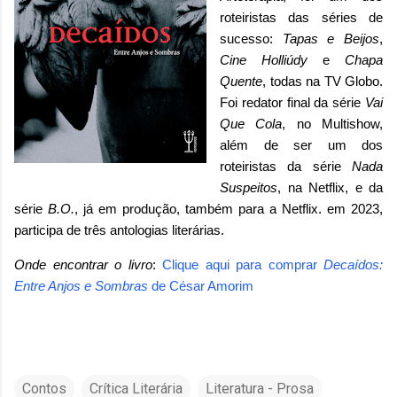
roteiristas das séries de
sucesso:
Tapas e Beijos
,
Cine Holliúdy
e
Chapa
Quente
, todas na TV Globo.
Foi redator final da série
Vai
Que Cola
, no Multishow,
além de ser um dos
roteiristas da série
Nada
Suspeitos
, na Netflix, e da
série
B.O.
, já em produção, também para a Netflix. em 2023,
participa de três antologias literárias.
Onde encontrar o livro
:
Clique aqui para comprar
Decaídos:
Entre Anjos e Sombras
de César Amorim
Contos
Crítica Literária
Literatura - Prosa