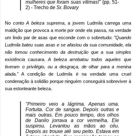
mulheres que foram suas vítimas!"
(pp. 51-
2) - Trecho de
Sr. Bovary
No conto
A beleza suprema
, a jovem Ludmila carrega uma
maldição que provoca a morte por onde ela passa, na verdade
um lindo par de asas que esconde com o sobretudo:
"Quando
Ludmila bateu suas asas e se afastou da sua comunidade, ela
não tomou conhecimento da destruição que a sua simples
existência causara. A beleza arrebatou todos aqueles que
tiveram o privilégio, ou a desgraça, de olhar para a menina
alada."
A condição de Ludmila é na verdade uma cruel
condenação à solidão porque ninguém conseguirá sobreviver à
sua estonteante beleza.
"Primeiro veio a lágrima. Apenas uma.
Fortuita. Cor de sangue. Depois outras e
mais outras. Em pouco tempo, dos olhos
de Danilo jorrava a cor vermelha. Ele
suspirou. Levantou as mãos ao céu.
Depois as trouxe até seu peito. Estava em