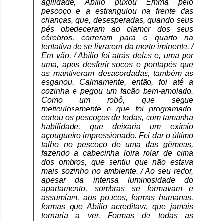
agilidade, Abílio puxou Emma pelo
pescoço e a estrangulou na frente das
crianças, que, desesperadas, quando seus
pés obedeceram ao clamor dos seus
cérebros, correram para o quarto na
tentativa de se livrarem da morte iminente. /
Em vão. / Abílio foi atrás delas e, uma por
uma, após desferir socos e pontapés que
as mantiveram desacordadas, também as
esganou. Calmamente, então, foi até a
cozinha e pegou um facão bem-amolado.
Como um robô, que segue
meticulosamente o que foi programado,
cortou os pescoços de todas, com tamanha
habilidade, que deixaria um exímio
açougueiro impressionado. Foi dar o último
talho no pescoço de uma das gêmeas,
fazendo a cabecinha loira rolar de cima
dos ombros, que sentiu que não estava
mais sozinho no ambiente. / Ao seu redor,
apesar da intensa luminosidade do
apartamento, sombras se formavam e
assumiam, aos poucos, formas humanas,
formas que Abílio acreditava que jamais
tornaria a ver. Formas de todas as