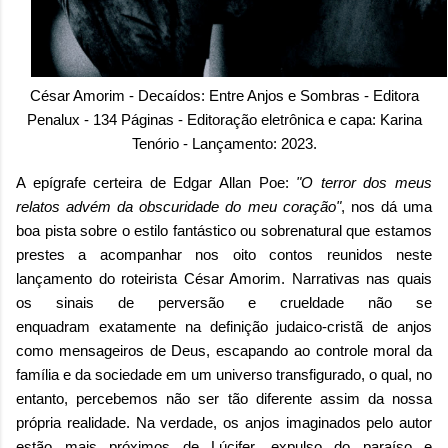
César Amorim - Decaídos: Entre Anjos e Sombras - Editora
Penalux - 134 Páginas - Editoração eletrônica e capa: Karina
Tenório - Lançamento: 2023.
A epígrafe certeira de Edgar Allan Poe:
"O terror dos meus
relatos advém da obscuridade do meu coração"
, nos dá uma
boa pista sobre o estilo fantástico ou sobrenatural que estamos
prestes a acompanhar nos oito contos reunidos neste
lançamento do roteirista César Amorim. Narrativas nas quais
os sinais de perversão e crueldade não se
enquadram
exatamente na definição judaico-cristã de anjos
como mensageiros de Deus,
escapando ao controle moral da
família e da sociedade em um universo transfigurado, o qual, no
entanto, percebemos não ser tão diferente assim da nossa
própria realidade.
Na verdade, os anjos imaginados pelo autor
estão mais próximos de Lúcifer, expulso do paraíso e