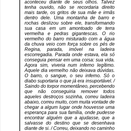
aconteceu diante de seus olhos. Talvez
tenha ouvido, não se recordaria direito
mais tarde, os gritos de sua mãe e irmãs
dentro dele. Uma montanha de barro e
rochas deslizou sobre ele, transformando
sua casa em um amontoado de terra
vermelha e pedras gigantescas. O rio
vermelho do barro misturado com a água
da chuva veio com força sobre os pés de
Regina, parada, imóvel na ladeira
escorregadia. Parada onde estava, ela só
conseguia pensar em uma coisa: sua vida.
Agora sim, viveria num inferno legítimo.
Aquele dia vermelho não deixava dúvidas.
O barro, o sangue, o seu inferno. Só o
diabo suportaria o que já era insuportável. /
Saindo do torpor momentâneo, percebendo
que não conseguiria remover todos
aqueles destroços sozinha, correu ladeira
abaixo, correu muito, com muita vontade de
chegar a algum lugar onde houvesse uma
esperança para sua família, onde pudesse
encontrar alguém que a ajudasse, que a
salvasse do destino que se desenhava
diante de si. / Correu, deixando no caminho