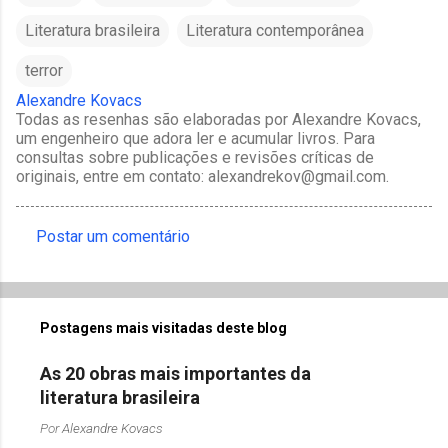
Literatura brasileira
Literatura contemporânea
terror
Alexandre Kovacs
Todas as resenhas são elaboradas por Alexandre Kovacs,
um engenheiro que adora ler e acumular livros. Para
consultas sobre publicações e revisões críticas de
originais, entre em contato: alexandrekov@gmail.com.
Postar um comentário
C
o
m
Postagens mais visitadas deste blog
e
n
As 20 obras mais importantes da
t
literatura brasileira
á
Por
Alexandre Kovacs