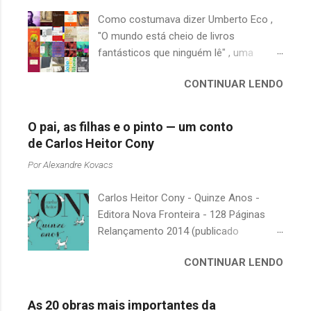
r
Como costumava dizer Umberto Eco ,
i
"O mundo está cheio de livros
o
fantásticos que ninguém lê" , uma
s
afirmação adequada, principalmente
CONTINUAR LENDO
quando falamos de clássicos da
literatura. Geralmente, no caso de
escritores brasileiros, somos forçados
O pai, as filhas e o pinto — um conto
a uma avaliação burocrática na escola e
de Carlos Heitor Cony
acabamos adquirindo uma certa
Por
Alexandre Kovacs
antipatia a determinado livro ou autor
quando o objetivo deveria ser
Carlos Heitor Cony - Quinze Anos -
justamente o contrário. É surpreendente
Editora Nova Fronteira - 128 Páginas
como uma segunda visita a essas
Relançamento 2014 (publicado
obras, já em nossa maturidade, pode
originalmente em 1965) Uma antologia
revelar um tesouro empoeirado e
CONTINUAR LENDO
com deliciosos contos sobre a infância
escondido, bem ali na nossa estante.
e a juventude. As narrativas, sempre
Afinal, mudaram os livros ou mudamos
bem-humoradas e sensíveis,
nós? A limitação de apenas 20
As 20 obras mais importantes da