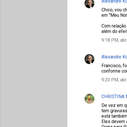
Alexandre K
Chico, vou c
em "Meu Nom
Com relação 
além do efei
9:18 PM, abr
Alexandre K
Francisco, f
conforme com
9:20 PM, abr
CHRISTINA
De vez em qu
tem gravuras
está também 
Eles devem a
Grana para 