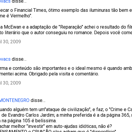
ovacs
disse…
hecar o Financial Times, ótimo exemplo das iluminuras tão bem
e é Vermelho".
a McEwan e a adaptação de "Reparação" achei o resultado do f
to literário que o autor conseguiu no romance. Depois você com
il 30, 2009
ovacs
disse…
orma e conteúdo são importantes e o ideal mesmo é quando am
entei acima. Obrigado pela visita e comentário.
il 30, 2009
 MONTENEGRO
disse…
ando alguém tem um"ataque de civilização", e faz; o "Crime e Ca
 de Evandro Carlos Jardim; a minha preferida é a da página 365,
na página 105 é belíssima.
char melhor "investir" em auto-ajudas idióticas, não é?
PENSAMENTO e CRIAÇÃO eles acham que é "disperdício"...