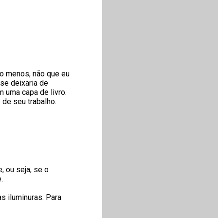
lo menos, não que eu
 se deixaria de
m uma capa de livro.
de seu trabalho.
 ou seja, se o
.
s iluminuras. Para