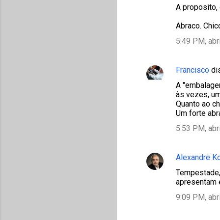
A proposito,
Abraco. Chic
5:49 PM, abr
Francisco
di
A "embalagem
às vezes, um
Quanto ao che
Um forte abr
5:53 PM, abr
Alexandre K
Tempestade, 
apresentam e
9:09 PM, abr