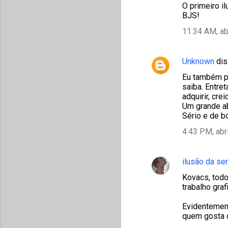
O primeiro il
BJS!
11:34 AM, ab
Unknown
dis
Eu também pe
saiba. Entre
adquirir, cr
Um grande ab
Sério e de b
4:43 PM, abr
ilusão da s
Kovacs, todo
trabalho gra
Evidentement
quem gosta 