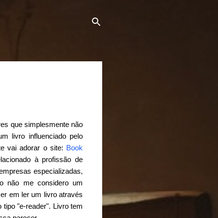
tores que simplesmente não
 livro influenciado pelo
e vai adorar o site:
Book
lacionado à profissão de
 e empresas especializadas,
mo não me considero um
er em ler um livro através
ipo "e-reader". Livro tem
ossa parecer.