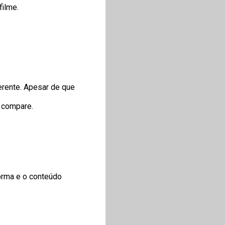
filme.
erente. Apesar de que
e compare.
orma e o conteúdo