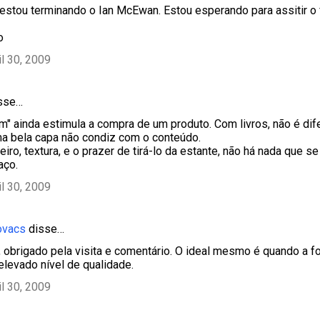
 estou terminando o Ian McEwan. Estou esperando para assitir o 
o
il 30, 2009
sse…
" ainda estimula a compra de um produto. Com livros, não é dif
a bela capa não condiz com o conteúdo.
iro, textura, e o prazer de tirá-lo da estante, não há nada que s
aço.
il 30, 2009
ovacs
disse…
obrigado pela visita e comentário. O ideal mesmo é quando a f
levado nível de qualidade.
il 30, 2009