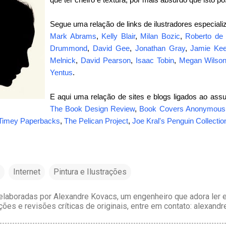
Segue uma relação de links de ilustradores especiali
Mark Abrams
,
Kelly Blair
,
Milan Bozic
,
Roberto de
Drummond
,
David Gee
,
Jonathan Gray
,
Jamie Ke
Melnick
,
David Pearson
,
Isaac Tobin
,
Megan Wilso
Yentus
.
E aqui uma relação de sites e blogs ligados ao ass
The Book Design Review
,
Book Covers Anonymous
Timey Paperbacks
,
The Pelican Project
,
Joe Kral's Penguin Collectio
Internet
Pintura e Ilustrações
laboradas por Alexandre Kovacs, um engenheiro que adora ler e 
ções e revisões críticas de originais, entre em contato: alexan