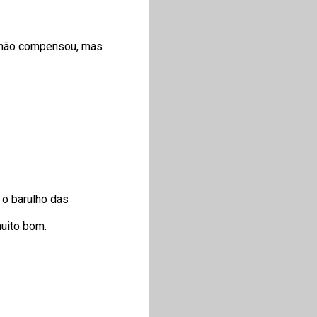
ia não compensou, mas
 o barulho das
muito bom.