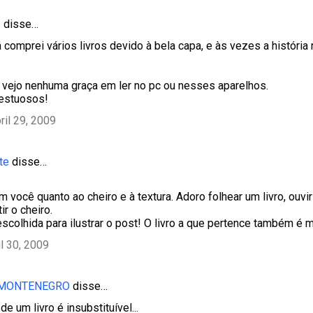
s
disse…
já comprei vários livros devido à bela capa, e às vezes a histór
vejo nenhuma graça em ler no pc ou nesses aparelhos.
estuosos!
ril 29, 2009
te
disse…
 você quanto ao cheiro e à textura. Adoro folhear um livro, ouvir
ir o cheiro.
escolhida para ilustrar o post! O livro a que pertence também é 
il 30, 2009
 MONTENEGRO
disse…
de um livro é insubstituível...