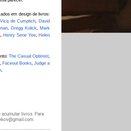
zados em design de livros:
 Vicq de Cumptich
,
David
enan
,
Gregg Kulick
,
Mark
n
,
Henry Sene Yee
,
Helen
unto:
The Casual Optimist
,
,
Faceout Books
,
Judge a
n
.
acumular livros. Para
drekov@gmail.com.