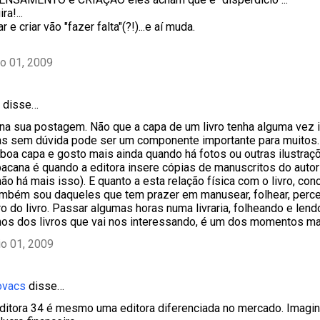
a!...
 e criar vão "fazer falta"(?!)...e aí muda.
o 01, 2009
disse…
na sua postagem. Não que a capa de um livro tenha alguma vez 
s sem dúvida pode ser um componente importante para muitos. E
oa capa e gosto mais ainda quando há fotos ou outras ilustraç
bacana é quando a editora insere cópias de manuscritos do autor 
não há mais isso). E quanto a esta relação física com o livro, c
mbém sou daqueles que tem prazer em manusear, folhear, perce
iro do livro. Passar algumas horas numa livraria, folheando e len
os dos livros que vai nos interessando, é um dos momentos ma
o 01, 2009
ovacs
disse…
 editora 34 é mesmo uma editora diferenciada no mercado. Imagi