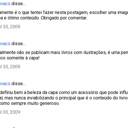
ovacs
disse…
tamente é o que tentei fazer nesta postagem, escolher uma ima
a e ótimo conteúdo. Obrigado por comentar.
il 30, 2009
ovacs
disse…
tualmente não se publicam mais livros com ilustrações, é uma pen
dos somente à capa!
il 30, 2009
ovacs
disse…
 definiu bem a beleza da capa como um acessório que pode influ
al, mas nunca inviabilizando o principal que é o conteúdo do livr
 como sempre muito generoso.
il 30, 2009