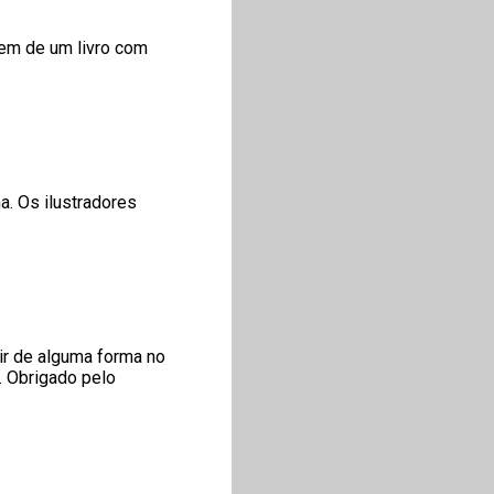
gem de um livro com
a. Os ilustradores
ir de alguma forma no
o. Obrigado pelo