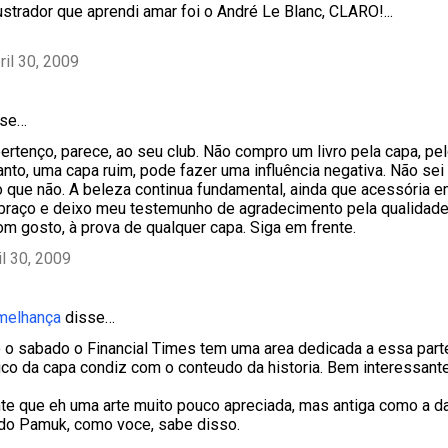
ustrador que aprendi amar foi o André Le Blanc, CLARO!...
ril 30, 2009
se…
rtenço, parece, ao seu club. Não compro um livro pela capa, pe
tanto, uma capa ruim, pode fazer uma influência negativa. Não sei
eio que não. A beleza continua fundamental, ainda que acessória e
raço e deixo meu testemunho de agradecimento pela qualidade 
om gosto, à prova de qualquer capa. Siga em frente.
il 30, 2009
emelhança
disse…
 o sabado o Financial Times tem uma area dedicada a essa parte,
fico da capa condiz com o conteudo da historia. Bem interessante
e que eh uma arte muito pouco apreciada, mas antiga como a da
do Pamuk, como voce, sabe disso.