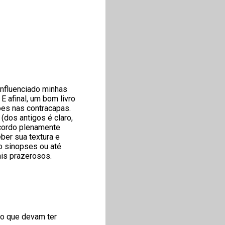
influenciado minhas
 afinal, um bom livro
ões nas contracapas.
(dos antigos é claro,
oncordo plenamente
ber sua textura e
do sinopses ou até
is prazerosos.
no que devam ter