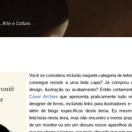
Pular para o conteúdo principal
, Arte e Cultura.
Você se considera incluído naquela categoria de lei
consegue resistir a uma bela capa? Já comprou um
design, ilustração ou acabamento? Então certament
Cover Archive
que apresenta praticamente tudo re
designer de livros, incluindo links para ilustradores
além de blogs específicos deste tema. Eu mes
fetichista nesta área, mas não encontro o menor praz
de um monitor ou em um desses novos aparelhos do t
que ter cheiro e textura, por mais absurdo que isto p