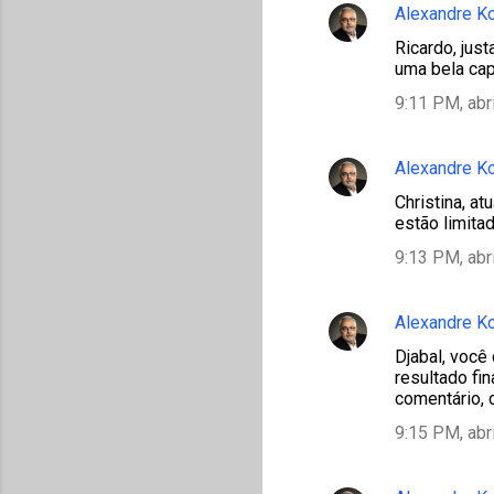
Alexandre K
Ricardo, jus
uma bela cap
9:11 PM, abr
Alexandre K
Christina, a
estão limita
9:13 PM, abr
Alexandre K
Djabal, você
resultado fin
comentário,
9:15 PM, abr