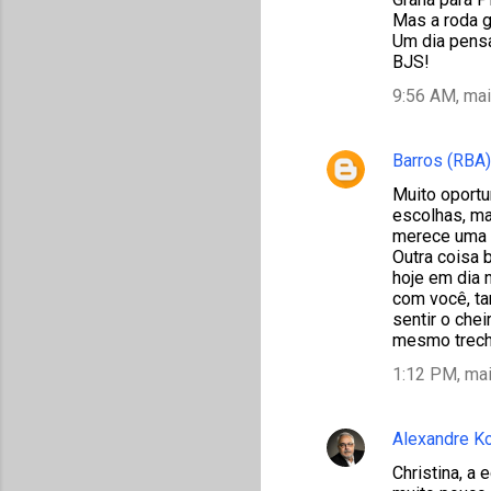
Mas a roda gir
Um dia pensar
BJS!
9:56 AM, mai
Barros (RBA)
Muito oportu
escolhas, ma
merece uma b
Outra coisa 
hoje em dia 
com você, ta
sentir o che
mesmo trech
1:12 PM, mai
Alexandre K
Christina, a