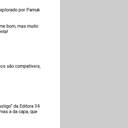
 explorado por Pamuk
ilme bom, mas muito
enta!
bos são compatíveis,
stigo" da Editora 34
 mas a da capa, que