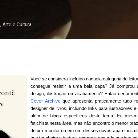
Pular para o conteúdo principal
, Arte e Cultura.
Você se considera incluído naquela categoria de lei
consegue resistir a uma bela capa? Já comprou um
design, ilustração ou acabamento? Então certament
Cover Archive
que apresenta praticamente tudo re
designer de livros, incluindo links para ilustradores
além de blogs específicos deste tema. Eu mes
fetichista nesta área, mas não encontro o menor praz
de um monitor ou em um desses novos aparelhos do t
que ter cheiro e textura, por mais absurdo que isto p