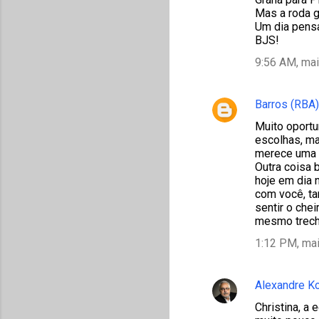
Mas a roda gir
Um dia pensar
BJS!
9:56 AM, mai
Barros (RBA)
Muito oportu
escolhas, ma
merece uma b
Outra coisa 
hoje em dia 
com você, ta
sentir o che
mesmo trech
1:12 PM, mai
Alexandre K
Christina, a