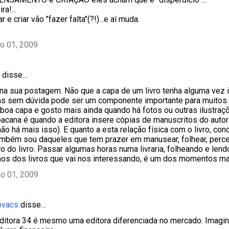
a!...
 e criar vão "fazer falta"(?!)...e aí muda.
o 01, 2009
disse…
na sua postagem. Não que a capa de um livro tenha alguma vez 
s sem dúvida pode ser um componente importante para muitos. E
oa capa e gosto mais ainda quando há fotos ou outras ilustraç
bacana é quando a editora insere cópias de manuscritos do autor 
não há mais isso). E quanto a esta relação física com o livro, c
mbém sou daqueles que tem prazer em manusear, folhear, perce
iro do livro. Passar algumas horas numa livraria, folheando e len
os dos livros que vai nos interessando, é um dos momentos ma
o 01, 2009
ovacs
disse…
 editora 34 é mesmo uma editora diferenciada no mercado. Imagi