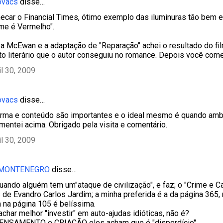
ovacs
disse…
hecar o Financial Times, ótimo exemplo das iluminuras tão bem
e é Vermelho".
a McEwan e a adaptação de "Reparação" achei o resultado do f
to literário que o autor conseguiu no romance. Depois você com
il 30, 2009
ovacs
disse…
orma e conteúdo são importantes e o ideal mesmo é quando am
entei acima. Obrigado pela visita e comentário.
il 30, 2009
 MONTENEGRO
disse…
ando alguém tem um"ataque de civilização", e faz; o "Crime e Ca
 de Evandro Carlos Jardim; a minha preferida é a da página 365,
na página 105 é belíssima.
char melhor "investir" em auto-ajudas idióticas, não é?
PENSAMENTO e CRIAÇÃO eles acham que é "disperdício"...