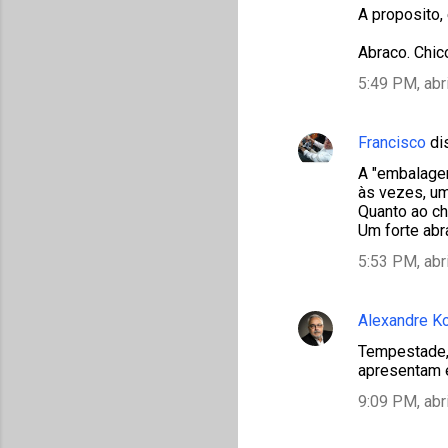
A proposito,
Abraco. Chic
5:49 PM, abr
Francisco
di
A "embalagem
às vezes, um
Quanto ao che
Um forte abr
5:53 PM, abr
Alexandre K
Tempestade, 
apresentam e
9:09 PM, abr