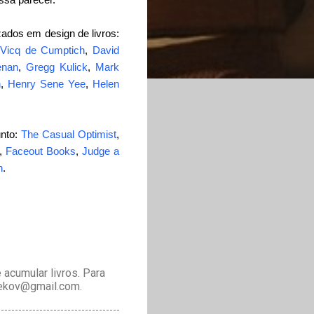
zados em design de livros:
 Vicq de Cumptich
,
David
enan
,
Gregg Kulick
,
Mark
n
,
Henry Sene Yee
,
Helen
unto:
The Casual Optimist
,
,
Faceout Books
,
Judge a
n
.
acumular livros. Para
drekov@gmail.com.