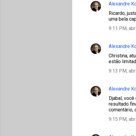
Alexandre K
Ricardo, jus
uma bela cap
9:11 PM, abr
Alexandre K
Christina, a
estão limita
9:13 PM, abr
Alexandre K
Djabal, você
resultado fin
comentário,
9:15 PM, abr