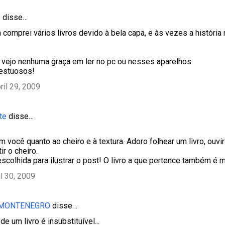
s
disse…
já comprei vários livros devido à bela capa, e às vezes a histór
vejo nenhuma graça em ler no pc ou nesses aparelhos.
estuosos!
ril 29, 2009
te
disse…
 você quanto ao cheiro e à textura. Adoro folhear um livro, ouvir
ir o cheiro.
escolhida para ilustrar o post! O livro a que pertence também é 
il 30, 2009
 MONTENEGRO
disse…
de um livro é insubstituível...