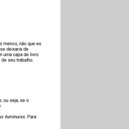
lo menos, não que eu
 se deixaria de
m uma capa de livro.
de seu trabalho.
 ou seja, se o
.
s iluminuras. Para