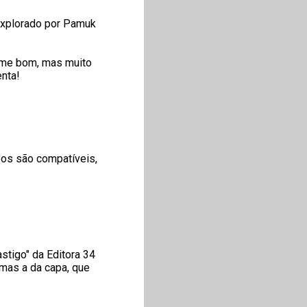
 explorado por Pamuk
ilme bom, mas muito
enta!
bos são compatíveis,
stigo" da Editora 34
 mas a da capa, que