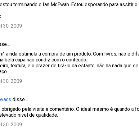
 estou terminando o Ian McEwan. Estou esperando para assitir o 
o
il 30, 2009
sse…
" ainda estimula a compra de um produto. Com livros, não é dif
a bela capa não condiz com o conteúdo.
iro, textura, e o prazer de tirá-lo da estante, não há nada que s
aço.
il 30, 2009
ovacs
disse…
obrigado pela visita e comentário. O ideal mesmo é quando a f
levado nível de qualidade.
il 30, 2009