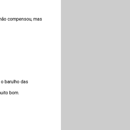
ia não compensou, mas
 o barulho das
muito bom.