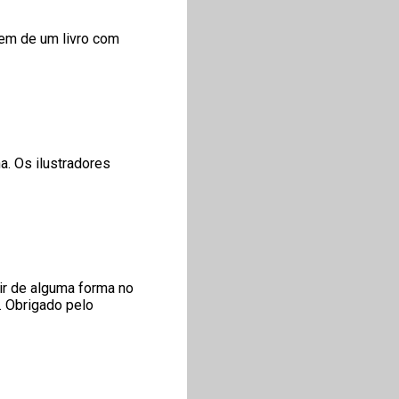
gem de um livro com
a. Os ilustradores
ir de alguma forma no
o. Obrigado pelo