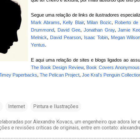
Segue uma relação de links de ilustradores especiali
Mark Abrams
,
Kelly Blair
,
Milan Bozic
,
Roberto de
Drummond
,
David Gee
,
Jonathan Gray
,
Jamie Ke
Melnick
,
David Pearson
,
Isaac Tobin
,
Megan Wilso
Yentus
.
E aqui uma relação de sites e blogs ligados ao ass
The Book Design Review
,
Book Covers Anonymous
Timey Paperbacks
,
The Pelican Project
,
Joe Kral's Penguin Collectio
Internet
Pintura e Ilustrações
laboradas por Alexandre Kovacs, um engenheiro que adora ler e 
ções e revisões críticas de originais, entre em contato: alexan