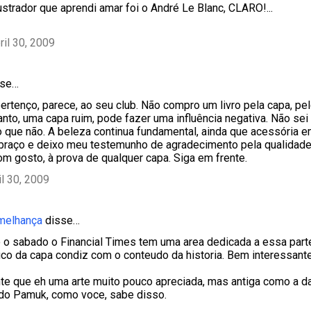
ustrador que aprendi amar foi o André Le Blanc, CLARO!...
ril 30, 2009
se…
rtenço, parece, ao seu club. Não compro um livro pela capa, pe
tanto, uma capa ruim, pode fazer uma influência negativa. Não sei
eio que não. A beleza continua fundamental, ainda que acessória e
raço e deixo meu testemunho de agradecimento pela qualidade 
om gosto, à prova de qualquer capa. Siga em frente.
il 30, 2009
emelhança
disse…
 o sabado o Financial Times tem uma area dedicada a essa parte,
fico da capa condiz com o conteudo da historia. Bem interessante
e que eh uma arte muito pouco apreciada, mas antiga como a da
do Pamuk, como voce, sabe disso.