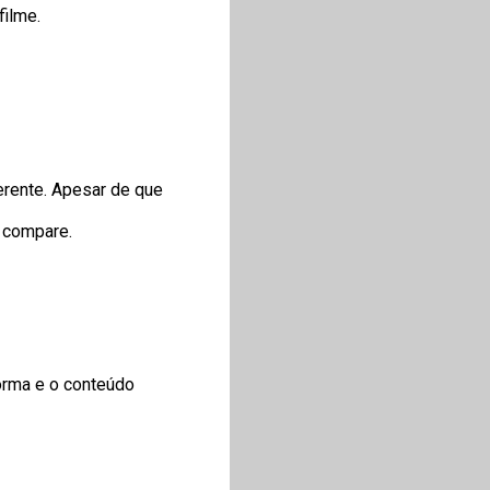
filme.
erente. Apesar de que
e compare.
orma e o conteúdo