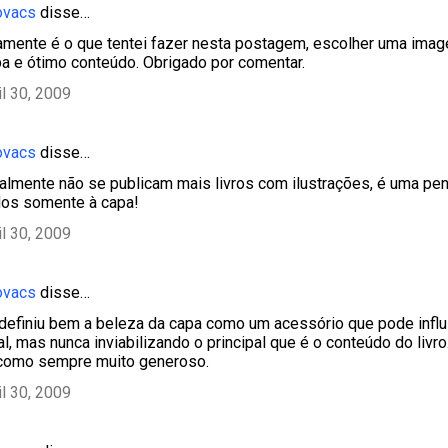
ovacs
disse…
tamente é o que tentei fazer nesta postagem, escolher uma ima
a e ótimo conteúdo. Obrigado por comentar.
il 30, 2009
ovacs
disse…
tualmente não se publicam mais livros com ilustrações, é uma pen
dos somente à capa!
il 30, 2009
ovacs
disse…
 definiu bem a beleza da capa como um acessório que pode influ
al, mas nunca inviabilizando o principal que é o conteúdo do livr
 como sempre muito generoso.
il 30, 2009