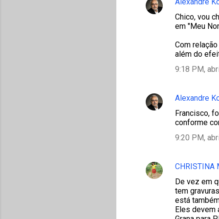
Alexandre K
Chico, vou c
em "Meu Nom
Com relação 
além do efei
9:18 PM, abr
Alexandre K
Francisco, f
conforme com
9:20 PM, abr
CHRISTINA
De vez em qu
tem gravuras
está também 
Eles devem a
Grana para 