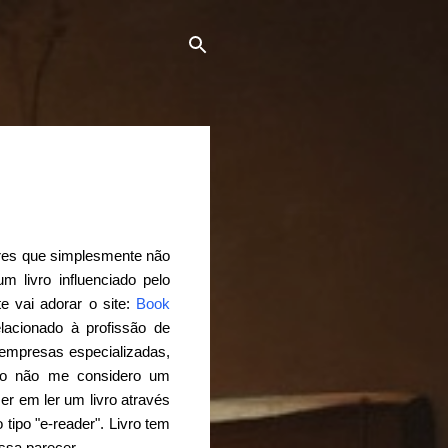
tores que simplesmente não
 livro influenciado pelo
e vai adorar o site:
Book
lacionado à profissão de
 e empresas especializadas,
mo não me considero um
er em ler um livro através
ipo "e-reader". Livro tem
ossa parecer.