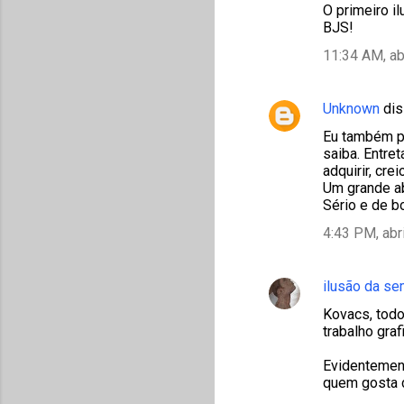
O primeiro il
BJS!
11:34 AM, ab
Unknown
dis
Eu também pe
saiba. Entre
adquirir, cr
Um grande ab
Sério e de b
4:43 PM, abr
ilusão da s
Kovacs, todo
trabalho gra
Evidentement
quem gosta 