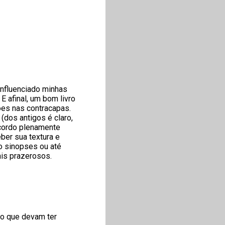
influenciado minhas
 afinal, um bom livro
ões nas contracapas.
(dos antigos é claro,
oncordo plenamente
ber sua textura e
do sinopses ou até
is prazerosos.
no que devam ter