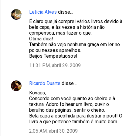
Letícia Alves
disse…
C
É claro que já comprei vários livros devido à
o
bela capa, e às vezes a história não
m
compensou, mas fazer o que.
Ótima dica!
e
Também não vejo nenhuma graça em ler no
n
pc ou nesses aparelhos.
Beijos Tempestuosos!
t
11:31 PM, abril 29, 2009
á
r
i
Ricardo Duarte
disse…
o
Kovacs,
Concordo com você quanto ao cheiro e à
s
textura. Adoro folhear um livro, ouvir o
barulho das páginas, sentir o cheiro.
Bela capa a escolhida para ilustrar o post! O
livro a que pertence também é muito bom.
2:05 AM, abril 30, 2009