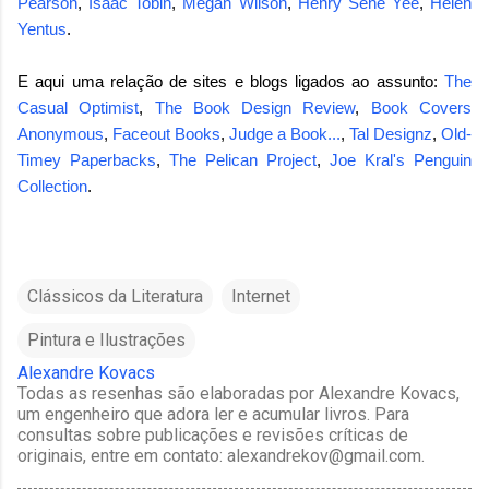
Pearson
,
Isaac Tobin
,
Megan Wilson
,
Henry Sene Yee
,
Helen
Yentus
.
E aqui uma relação de sites e blogs ligados ao assunto:
The
Casual Optimist
,
The Book Design Review
,
Book Covers
Anonymous
,
Faceout Books
,
Judge a Book...
,
Tal Designz
,
Old-
Timey Paperbacks
,
The Pelican Project
,
Joe Kral's Penguin
Collection
.
Clássicos da Literatura
Internet
Pintura e Ilustrações
Alexandre Kovacs
Todas as resenhas são elaboradas por Alexandre Kovacs,
um engenheiro que adora ler e acumular livros. Para
consultas sobre publicações e revisões críticas de
originais, entre em contato: alexandrekov@gmail.com.