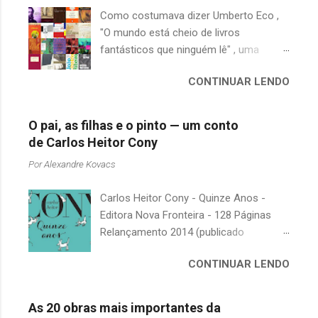
Como costumava dizer Umberto Eco ,
"O mundo está cheio de livros
fantásticos que ninguém lê" , uma
afirmação adequada, principalmente
CONTINUAR LENDO
quando falamos de clássicos da
literatura. Geralmente, no caso de
escritores brasileiros, somos forçados
O pai, as filhas e o pinto — um conto
a uma avaliação burocrática na escola e
de Carlos Heitor Cony
acabamos adquirindo uma certa
Por
Alexandre Kovacs
antipatia a determinado livro ou autor
quando o objetivo deveria ser
Carlos Heitor Cony - Quinze Anos -
justamente o contrário. É surpreendente
Editora Nova Fronteira - 128 Páginas
como uma segunda visita a essas
Relançamento 2014 (publicado
obras, já em nossa maturidade, pode
originalmente em 1965) Uma antologia
revelar um tesouro empoeirado e
CONTINUAR LENDO
com deliciosos contos sobre a infância
escondido, bem ali na nossa estante.
e a juventude. As narrativas, sempre
Afinal, mudaram os livros ou mudamos
bem-humoradas e sensíveis,
nós? A limitação de apenas 20
As 20 obras mais importantes da
descrevem o relacionamento de um pai