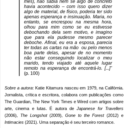
mês), não sabia nem se algo de concreto
havia acontecido – com isso quero dizer
algo de material, de físico, poderia ter sido
apenas esperança e insinuação. Maria, no
entanto, se encrespou na mesma hora,
olhou para mim como se eu estivesse
debochando dela sem motivo, e imagino
que para ela pudesse mesmo parecer
deboche. Afinal, eu era a esposa, parecia
ter todas as cartas na mão ou pelo menos
boa parte delas, apesar de no momento
não estar conseguindo localizar o meu
marido, tendo viajado até aquele lugar
remoto na esperança de encontrá-lo. [...]"
(p. 100)
Sobre a autora
: Katie Kitamura nasceu em 1979, na Califórnia.
Jornalista, crítica e escritora, colabora com publicações como
The Guardian, The New York Times e Wired com artigos sobre
arte, cinema e lutas. É autora de
Japanese for Travellers
(2006),
The Longshot
(2009),
Gone to the Forest
(2012) e
Intimacies
(2021). Uma separação é seu terceiro romance.