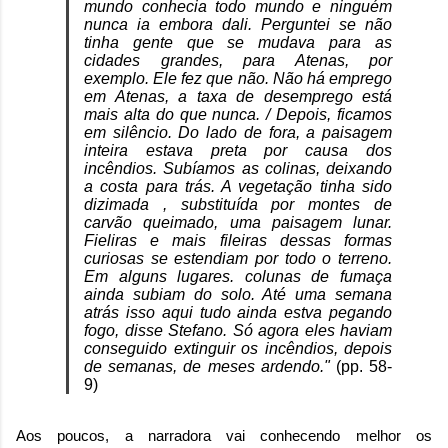
mundo conhecia todo mundo e ninguém
nunca ia embora dali. Perguntei se não
tinha gente que se mudava para as
cidades grandes, para Atenas, por
exemplo. Ele fez que não. Não há emprego
em Atenas, a taxa de desemprego está
mais alta do que nunca. / Depois, ficamos
em silêncio. Do lado de fora, a paisagem
inteira estava preta por causa dos
incêndios. Subíamos as colinas, deixando
a costa para trás. A vegetação tinha sido
dizimada , substituída por montes de
carvão queimado, uma paisagem lunar.
Fieliras e mais fileiras dessas formas
curiosas se estendiam por todo o terreno.
Em alguns lugares. colunas de fumaça
ainda subiam do solo. Até uma semana
atrás isso aqui tudo ainda estva pegando
fogo, disse Stefano. Só agora eles haviam
conseguido extinguir os incêndios, depois
de semanas, de meses ardendo."
(pp. 58-
9)
Aos poucos, a narradora vai conhecendo melhor os