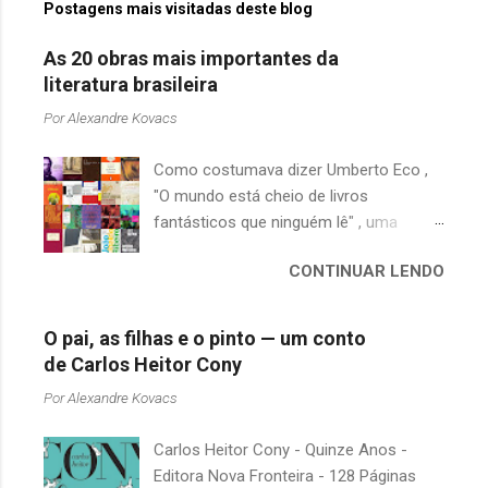
Postagens mais visitadas deste blog
e
n
As 20 obras mais importantes da
t
literatura brasileira
á
Por
Alexandre Kovacs
r
Como costumava dizer Umberto Eco ,
i
"O mundo está cheio de livros
o
fantásticos que ninguém lê" , uma
s
afirmação adequada, principalmente
CONTINUAR LENDO
quando falamos de clássicos da
literatura. Geralmente, no caso de
escritores brasileiros, somos forçados
O pai, as filhas e o pinto — um conto
a uma avaliação burocrática na escola e
de Carlos Heitor Cony
acabamos adquirindo uma certa
Por
Alexandre Kovacs
antipatia a determinado livro ou autor
quando o objetivo deveria ser
Carlos Heitor Cony - Quinze Anos -
justamente o contrário. É surpreendente
Editora Nova Fronteira - 128 Páginas
como uma segunda visita a essas