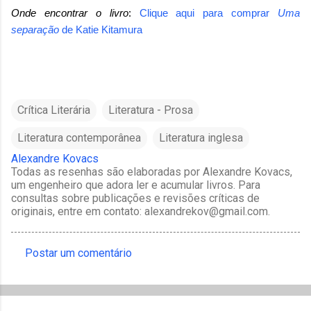
Onde encontrar o livro
:
Clique aqui para comprar
Uma
separação
de Katie Kitamura
Crítica Literária
Literatura - Prosa
Literatura contemporânea
Literatura inglesa
Alexandre Kovacs
Todas as resenhas são elaboradas por Alexandre Kovacs,
um engenheiro que adora ler e acumular livros. Para
consultas sobre publicações e revisões críticas de
originais, entre em contato: alexandrekov@gmail.com.
Postar um comentário
C
o
m