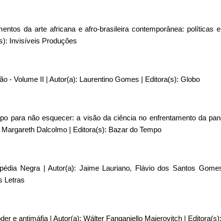
mentos da arte africana e afro-brasileira contemporânea: políticas e 
s): Invisíveis Produções
dão - Volume II | Autor(a): Laurentino Gomes | Editora(s): Globo
mpo para não esquecer: a visão da ciência no enfrentamento da pa
): Margareth Dalcolmo | Editora(s): Bazar do Tempo
lopédia Negra | Autor(a): Jaime Lauriano, Flávio dos Santos Gomes
s Letras
poder e antimáfia | Autor(a): Wálter Fanganiello Maierovitch | Editora(