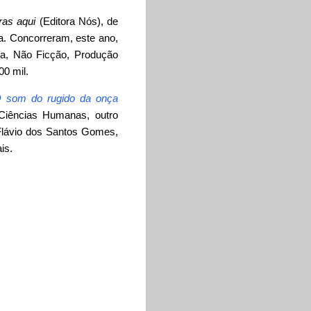
as aqui
(Editora Nós), de
ia. Concorreram, este ano,
ra, Não Ficção, Produção
00 mil.
 som do rugido da onça
Ciências Humanas, outro
Flávio dos Santos Gomes,
is.