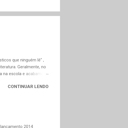
ticos que ninguém lê" ,
teratura. Geralmente, no
ica na escola e acabamos
ivo deveria ser justamente
CONTINUAR LENDO
em nossa maturidade, pode
al, mudaram os livros ou
ndes autores de fora,
n Dourado, Carlos
Trevisan, Fernando
to e Murilo Mendes, para
Relançamento 2014