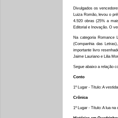
Divulgados os vencedores
Luiza Romão, levou o prêm
4.920 obras (25% a mais
Editorial e Inovação. O v
Na categoria Romance Li
(Companhia das Letras)
importante livro resenh
Jaime Lauriano e Lilia Mo
Segue abaixo a relação c
Conto
1º Lugar - Título: A vestid
Crônica
1º Lugar - Título: A lua na
Histórias em Quadrinh