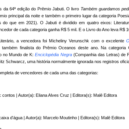
 da 64ª edição do Prêmio Jabuti. O livro
Também guardamos pedr
io principal da noite e também o primeiro lugar da categoria Poes
 do que em 2021). O Jabuti é dividido em quatro eixos: Literatu
encedor de cada categoria ganha R$ 5 mil. E o Livro do Ano leva R$ 1
terário, a vencedora foi Micheliny Verunschk com o excelente
O
, também finalista do Prêmio Oceanos deste ano. Na categoria 
ado no Mundo de K:
Enciclopédia Negra
(Companhia das Letras) de 
ritz Schwarcz, uma história normalmente ignorada nos registros oficia
ompleta de vencedores de cada uma das categorias:
a: contos | Autor(a): Eliana Alves Cruz | Editora(s): Malê Editora
 caixa d'água | Autor(a): Marcelo Moutinho | Editora(s): Malê Editora
os