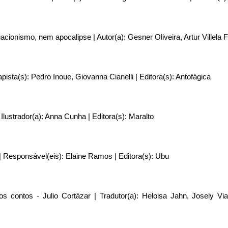
acionismo, nem apocalipse | Autor(a): Gesner Oliveira, Artur Villela Fe
apista(s): Pedro Inoue, Giovanna Cianelli | Editora(s): Antofágica
 Ilustrador(a): Anna Cunha | Editora(s): Maralto
 | Responsável(eis): Elaine Ramos | Editora(s): Ubu
os contos - Julio Cortázar | Tradutor(a): Heloisa Jahn, Josely Via