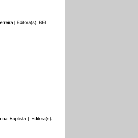
rreira | Editora(s): BEĨ
nna Baptista | Editora(s):