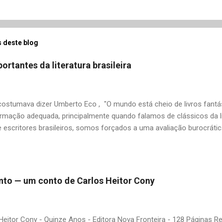
 deste blog
ortantes da literatura brasileira
stumava dizer Umberto Eco , "O mundo está cheio de livros fantás
rmação adequada, principalmente quando falamos de clássicos da li
 escritores brasileiros, somos forçados a uma avaliação burocrát
ndo uma certa antipatia a determinado livro ou autor quando o objet
ário. É surpreendente como uma segunda visita a essas obras, já 
 um tesouro empoeirado e escondido, bem ali na nossa estante. Afin
 nós? A limitação de apenas 20 indicações me forçou a deixar gra
 pinto — um conto de Carlos Heitor Cony
mo: Álvares de Azevedo, Antônio Calado, Augusto dos Anjos, Autra
d de Andrade, Castro Alves, Cecília Meireles, Dias Gomes, Dalton 
 Gonçalves Dias, José de Alencar, José Lins do Rego, Monteiro Loba
Heitor Cony - Quinze Anos - Editora Nova Fronteira - 128 Páginas 