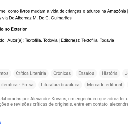
Lume: como livros mudam a vida de crianças e adultos na Amazônia |
Sylvia De Albernaz M. Do C. Guimarães
do no Exterior
do | Autor(a): Textofilia, Todovia | Editora(s): Textofilia, Todavia
ntos
Crítica Literária
Crônicas
Ensaios
História
J
Literatura - Prosa
Literatura brasileira
Mercado editorial
laboradas por Alexandre Kovacs, um engenheiro que adora ler e 
ções e revisões críticas de originais, entre em contato: alexan
o