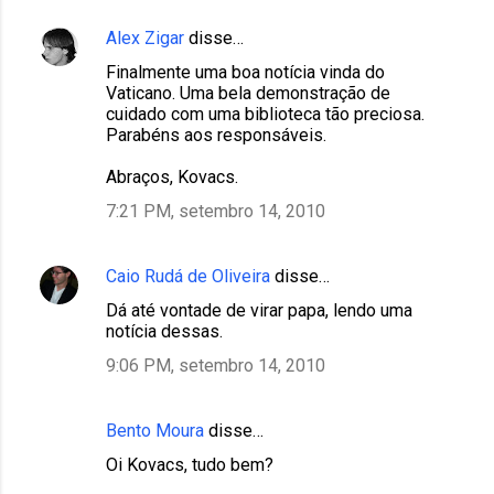
Alex Zigar
disse…
C
Finalmente uma boa notícia vinda do
o
Vaticano. Uma bela demonstração de
m
cuidado com uma biblioteca tão preciosa.
Parabéns aos responsáveis.
e
n
Abraços, Kovacs.
t
7:21 PM, setembro 14, 2010
á
r
Caio Rudá de Oliveira
disse…
i
Dá até vontade de virar papa, lendo uma
o
notícia dessas.
s
9:06 PM, setembro 14, 2010
Bento Moura
disse…
Oi Kovacs, tudo bem?