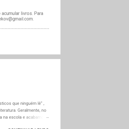
acumular livros. Para
drekov@gmail.com.
ticos que ninguém lê" ,
teratura. Geralmente, no
ica na escola e acabamos
ivo deveria ser justamente