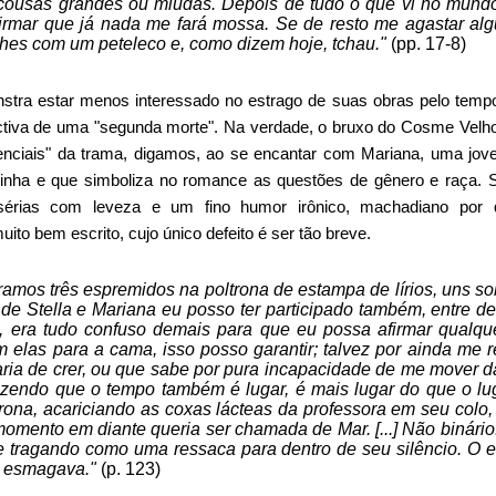
s cousas grandes ou miúdas. Depois de tudo o que vi no mun
firmar que já nada me fará mossa. Se de resto me agastar a
lhes com um peteleco e, como dizem hoje, tchau."
(pp. 17-8)
tra estar menos interessado no estrago de suas obras pelo tempo
tiva de uma "segunda morte". Na verdade, o bruxo do Cosme Velho
enciais" da trama, digamos, ao se encantar com Mariana, uma jov
cinha e que simboliza no romance as questões de gênero e raça. S
 sérias com leveza e um fino humor irônico, machadiano por 
ito bem escrito, cujo único defeito é ser tão breve.
amos três espremidos na poltrona de estampa de lírios, uns sob
o de Stella e Mariana eu posso ter participado também, entre d
 era tudo confuso demais para que eu possa afirmar qualque
 elas para a cama, isso posso garantir; talvez por ainda me r
ria de crer, ou que sabe por pura incapacidade de me mover d
zendo que o tempo também é lugar, é mais lugar do que o lu
rona, acariciando as coxas lácteas da professora em seu colo, 
omento em diante queria ser chamada de Mar. [...] Não binário!
e tragando como uma ressaca para dentro de seu silêncio. O
 esmagava."
(p. 123)