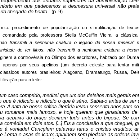
 requerimento aos andares superiores da administração cel
conforto em que padecemos a desmesura universal não pre
a da chegada do boato."
(p. 9)
co procedimento de popularização ou simplificação de textos
–, comandado pela professora Stella McGuffin Vieira, a clássi
, não transmiti a nenhuma criatura o legado da nossa miséria”
s
tunidade de ter filhos, não transmiti a nenhuma criatura a he
aginem a controvérsia no Olimpo dos escritores, habitado por Dumas
 apenas por seus apelidos (um decreto celeste para tentar mi
s clássicos autores brasileiros: Alagoano, Dramaturgo, Russa, D
ificação para o leitor.
um caso comprido, meditei que um dos defeitos mais gerais entr
o que é ridículo, e ridículo o que é sério. Sabia-o antes de ser
ra. A nata de nossa crítica literária levou sessenta anos para 
u romance mais famoso, e hoje querem que ginasianos de 
a debaixo do braço decifrem tudo antes do bigode. Se cont
a comédia em dois atos. [...] Eis a conclusão a que cheguei, g
e à vontade! Cancelem palavras raras e chistes eruditos; 
de Lerna e asas de Ícaro; aplainem sem piedade as ordens inv