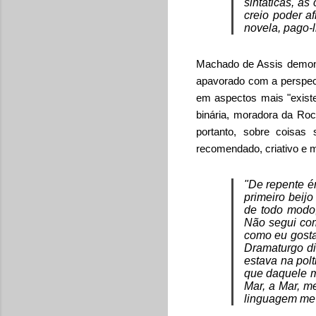
sintáticas, a
creio poder a
novela, pago-
Machado de Assis demons
apavorado com a perspec
em aspectos mais "exist
binária, moradora da Ro
portanto, sobre coisas
recomendado, criativo e mu
"De repente ér
primeiro beij
de todo modo,
Não segui com
como eu gosta
Dramaturgo di
estava na polt
que daquele m
Mar, a Mar, m
linguagem me