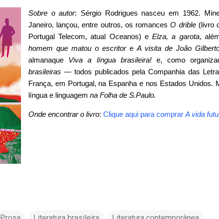
Sobre o autor
: Sérgio Rodrigues nasceu em 1962. Mine
Janeiro, lançou, entre outros, os romances
O drible
(livro
Portugal Telecom, atual Oceanos) e
Elza, a garota
, alé
homem que matou o escritor
e
A visita de João Gilber
almanaque
Viva a língua brasileira!
e, como organizad
brasileiras
― todos publicados pela Companhia das Letras
França, em Portugal, na Espanha e nos Estados Unidos.
língua e linguagem
na Folha de S.Paulo
.
Onde encontrar o livro
:
Clique aqui para comprar
A vida futu
- Prosa
Literatura brasileira
Literatura contemporânea