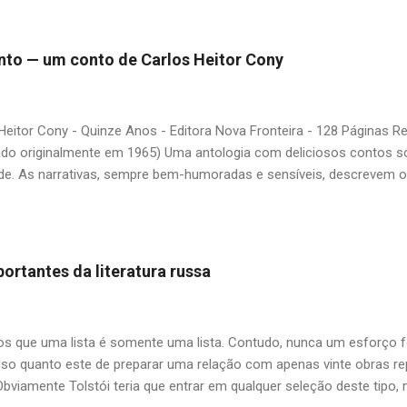
ário. É surpreendente como uma segunda visita a essas obras, já 
 um tesouro empoeirado e escondido, bem ali na nossa estante. Afin
 nós? A limitação de apenas 20 indicações me forçou a deixar gra
 pinto — um conto de Carlos Heitor Cony
mo: Álvares de Azevedo, Antônio Calado, Augusto dos Anjos, Autra
d de Andrade, Castro Alves, Cecília Meireles, Dias Gomes, Dalton 
 Gonçalves Dias, José de Alencar, José Lins do Rego, Monteiro Loba
Heitor Cony - Quinze Anos - Editora Nova Fronteira - 128 Páginas 
guns (em o...
ado originalmente em 1965) Uma antologia com deliciosos contos so
de. As narrativas, sempre bem-humoradas e sensíveis, descrevem 
uas duas filhas, tendo como base fatos verídicos ocorridos com Regi
do primeiro dos seis casamentos do escritor. O livro deixa um sabo
ca na cidade do Rio de Janeiro, onde havia mais tempo e espaço pa
em sempre "politicamente corretas", como comprar pintos na feira 
ortantes da literatura russa
a mimada. O pai, as filhas e o pinto (Carlos Heitor Cony) — Papai, 
 dá? A primeira e mecânica vontade é dizer que dava. Mas resol
zer, depende... — Não é nada do que o...
 que uma lista é somente uma lista. Contudo, nunca um esforço f
so quanto este de preparar uma relação com apenas vinte obras repr
Obviamente Tolstói teria que entrar em qualquer seleção deste tipo