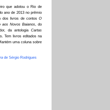
iro que adotou o Rio de
 do ano de 2013 no prêmio
m dos livros de contos
O
to aos Novos Baianos
, do
or, da antologia
Cartas
. Tem livros editados na
 Mantém uma coluna sobre
ra
de Sérgio Rodrigues