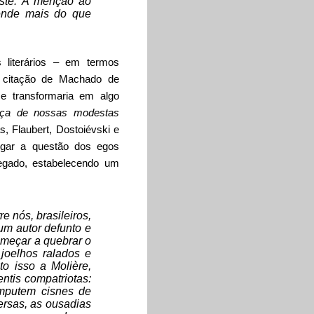
este. A menção ao
tende mais do que
 literários – em termos
ca citação de Machado de
e transformaria em algo
rança de nossas modestas
, Flaubert, Dostoiévski e
tigar a questão dos egos
elegado, estabelecendo um
e nós, brasileiros,
 um autor defunto e
começar a quebrar o
joelhos ralados e
o isso a Molière,
entis compatriotas:
amputem cisnes de
ersas, as ousadias