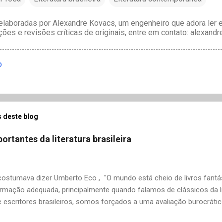
laboradas por Alexandre Kovacs, um engenheiro que adora ler e 
ções e revisões críticas de originais, entre em contato: alexan
o
 deste blog
ortantes da literatura brasileira
stumava dizer Umberto Eco , "O mundo está cheio de livros fantás
rmação adequada, principalmente quando falamos de clássicos da li
 escritores brasileiros, somos forçados a uma avaliação burocrát
ndo uma certa antipatia a determinado livro ou autor quando o objet