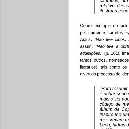
carimbos, um
relativo des
ilustrar a cen
Como exemplo do polêmi
politicamente corretos 
Assis:
“Não tive filhos
assim:
"Não tive a opr
aquisições."
(p. 161). Im
tantos outros, nomeados
literários), tais como o
divertido processo de ident
"Para resumir 
é achar sério 
mais o sei ago
código de me
álbum da Cop
inspiro-lhe um
reescrevam-m
Leda, hidras 