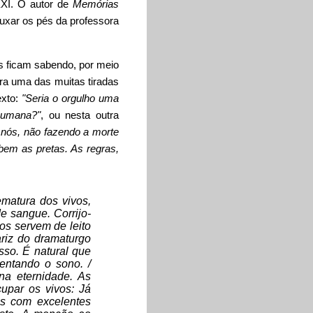
XXI.
O autor de
Memórias
xar os pés da professora
s ficam sabendo, por meio
ara uma das muitas tiradas
exto:
"Seria o orgulho uma
humana?"
, ou nesta outra
 nós, não fazendo a morte
bem as pretas. As regras,
ematura dos vivos,
e sangue. Corrijo-
nos servem de leito
riz do dramaturgo
usso. É natural que
gentando o sono. /
 na eternidade. As
upar os vivos: Já
as com excelentes