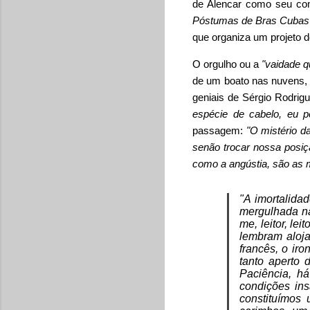
de Alencar como seu com
Póstumas de Bras Cubas
que organiza um projeto d
O orgulho ou a
"vaidade q
de um boato nas nuvens, d
geniais de Sérgio Rodrigu
espécie de cabelo, eu 
passagem:
"O mistério d
senão trocar nossa posiç
como a angústia, são as
"A imortalida
mergulhada na
me, leitor, le
lembram aloja
francês, o iro
tanto aperto 
Paciência, há
condições ins
constituímos 