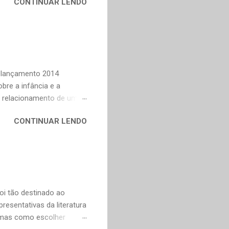
CONTINUAR LENDO
em nossa maturidade, pode
al, mudaram os livros ou
ndes autores de fora,
n Dourado, Carlos
Trevisan, Fernando
to e Murilo Mendes, para
Relançamento 2014
bre a infância e a
o relacionamento de um
na Celi e Maria Verônica,
CONTINUAR LENDO
r de saudade de uma época
ra as coisas simples da
e fazer todas as vontades
se eu pedir uma coisa o
ve valorizar. — Bom,
oi tão destinado ao
esentativas da literatura
, mas como escolher