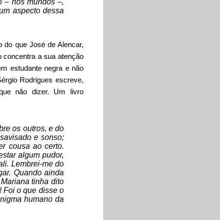
do – nos mundos –,
lgum aspecto dessa
 do que José de Alencar,
 concentra a sua atenção
em estudante negra e não
érgio Rodrigues escreve,
que não dizer. Um livro
re os outros, e do
esavisado e sonso;
r cousa ao certo.
estar algum pudor,
ali. Lembrei-me do
gar. Quando ainda
Mariana tinha dito
 Foi o que disse o
 enigma humano da