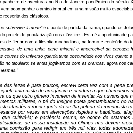
panheiro de aventuras no Rio de Janeiro pandêmico do século 
vem acompanhar o amigo imortal em uma missão muito especial: pu
e reescrita dos clássicos.
ue sobrevive à morte"
é o ponto de partida da trama, quando os Jota
o projeto de popularização dos clássicos. Esta é a oportunidade p
es de flertar com a filosofia machadiana, na forma e conteúdo do t
pensava, de uma unha, parte mineral e imperecível da carcaça 
as cousas do universo guarda tanta obscuridade aos vivos quanto a
ão no tabuleiro: se antes jogávamos com as brancas, agora nos ca
 mesmas."
de das letras é para poucos, escrevi certa vez com a pena pr
quela tinta mista de arrogância e candura a que chamamos d
itora ou que outro gênero inventem de inventar. As nuvens que 
mentos militares, o pé do insigne poeta pernambucano no na
nista irlandês a roncar junto da orelha peluda do romancista r
desande por vezes em altercações ríspidas e babélicas, afu
 que cultivá-la; e paciência eterna, se ocorre de estarmos
atisfatórias de nossa instalação no Olimpo não devem preoc
uma comissão para redigir em três mil vias, todas adornad