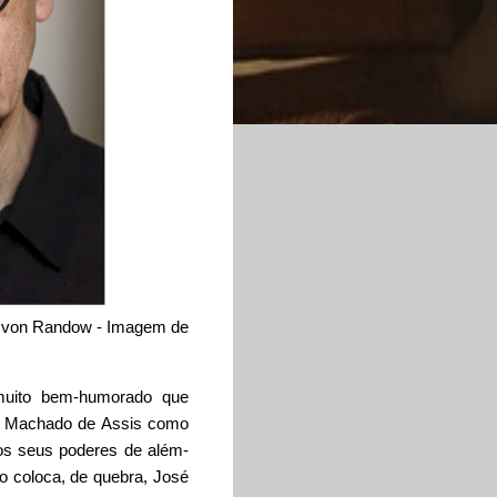
isa von Randow - Imagem de
 muito bem-humorado que
ue Machado de Assis como
o os seus poderes de além-
io coloca, de quebra, José