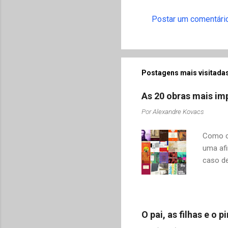
r
Postar um comentári
i
o
s
Postagens mais visitadas
As 20 obras mais imp
Por
Alexandre Kovacs
Como co
uma afi
caso de
adquiri
o contr
revelar
mudamos
O pai, as filhas e o
tais co