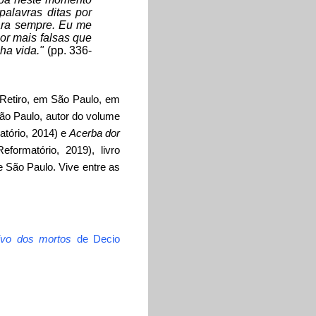
palavras ditas por
ara sempre. Eu me
or mais falsas que
ha vida."
(pp. 336-
 Retiro, em São Paulo, em
São Paulo, autor do volume
tório, 2014) e
Acerba dor
formatório, 2019), livro
e São Paulo. Vive entre as
ivo dos mortos
de
Decio