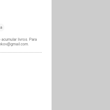
ea
acumular livros. Para
drekov@gmail.com.