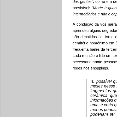
das gentes"
, como era de
previsível:
"Morte é quan
intermediários e não o cap
A condução da voz narrat
aprendeu alguns segredos
são debatidos os livros
cemitério homônimo em Sã
frequenta bailes da terce
cada reunião é lido um t
necessariamante pessoas
redes nos shoppings.
"É possível q
meses nesse l
fragmentos qu
cerâmica que
informações q
uma, é certo 
menos penosas
poderiam ter