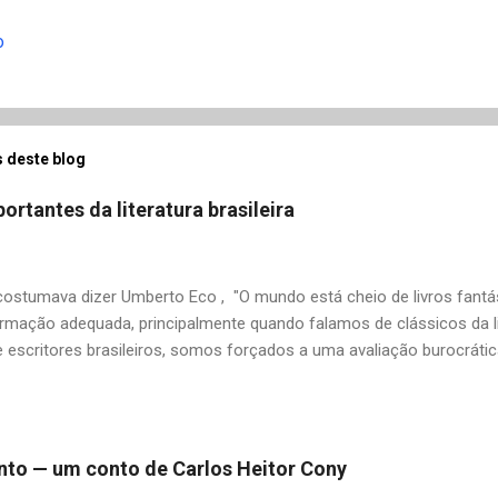
o
 deste blog
ortantes da literatura brasileira
stumava dizer Umberto Eco , "O mundo está cheio de livros fantás
rmação adequada, principalmente quando falamos de clássicos da li
 escritores brasileiros, somos forçados a uma avaliação burocrát
ndo uma certa antipatia a determinado livro ou autor quando o objet
ário. É surpreendente como uma segunda visita a essas obras, já 
 um tesouro empoeirado e escondido, bem ali na nossa estante. Afin
 nós? A limitação de apenas 20 indicações me forçou a deixar gra
 pinto — um conto de Carlos Heitor Cony
mo: Álvares de Azevedo, Antônio Calado, Augusto dos Anjos, Autra