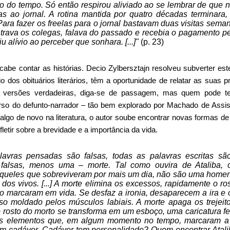
o do tempo. Só então respirou aliviado ao se lembrar de que 
ias ao jornal. A rotina mantida por quatro décadas terminara
ara fazer os freelas para o jornal bastavam duas visitas seman
rava os colegas, falava do passado e recebia o pagamento pe
u alívio ao perceber que sonhara. [...]"
(p. 23)
 cabe contar as histórias. Decio
Zylbersztajn resolveu subverter est
o dos obituários literários, têm a oportunidade de relatar as suas p
 versões verdadeiras, diga-se de passagem, mas quem pode te
rso do defunto-narrador – tão bem explorado por Machado de Assi
lgo de novo na literatura, o autor soube encontrar novas formas de
fletir sobre a brevidade e a importância da vida.
avras pensadas são falsas, todas as palavras escritas são
 falsas, menos uma – morte. Tal como ouvira de Ataliba, 
queles que sobreviveram por mais um dia, não são uma home
dos vivos. [...] A morte elimina os excessos, rapidamente o ro
 o marcaram em vida. Se desfaz a ironia, desaparecem a ira e 
so moldado pelos músculos labiais. A morte apaga os trejei
 rosto do morto se transforma em um esboço, uma caricatura fei
os elementos que, em algum momento no tempo, marcaram a
m cadáver. Cadáver tem personalidade? Quem encontrar Atal