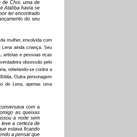
 e de Choi, uma de
e Ataliba havia se
por ter encontrado
lançamento do seu
 da mulher, envolvida
com
a Lena ainda criança. Seu
, artistas e pessoas ricas
 verdadeira obsessão pelo
ória, rebelando-se contra a
 Bíblia. Outra personagem
ião de Lena, apenas uma
e conversava com a
comigo as queixas
assou a noite sem
 teve a certeza de
que estava ficando
rendo a pensar que