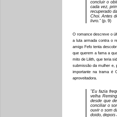
concluir o ob
cada vez, pri
recuperado da
Choi. Antes d
livro."
(p. 9)
O romance descreve o últ
a luta armada contra o r
amigo Fefo tenta descobri
que querem a fama a qual
mito de Lilith, que teria 
submissão da mulher e, p
importante na trama é 
aproveitadora.
"Eu fazia fre
velha Reming
desde que dei
conciliar o s
ouvir o som d
doido, depois 