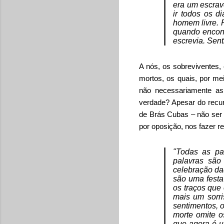
era um escrav
ir todos os d
homem livre. P
quando encont
escrevia. Senti
A nós, os sobreviventes,
mortos, os quais, por mei
não necessariamente as
verdade? Apesar do recu
de Brás Cubas – não ser a
por oposição, nos fazer re
"Todas as pal
palavras são
celebração da
são uma festa 
os traços que
mais um sorri
sentimentos, o
morte omite 
que agora é u