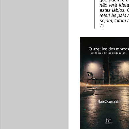
não terá idei
estes lábios
referi às pal
sejam, foram a
7)