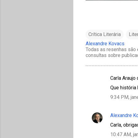
Crítica Literária
Lite
Alexandre Kovacs
Todas as resenhas são e
consultas sobre publica
Carla Araujo
C
Que história
o
9:34 PM, jan
m
e
Alexandre K
n
t
Carla, obriga
á
10:47 AM, ja