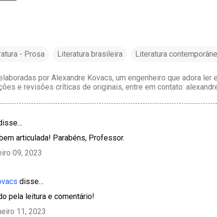
ratura - Prosa
Literatura brasileira
Literatura contemporân
laboradas por Alexandre Kovacs, um engenheiro que adora ler e 
ções e revisões críticas de originais, entre em contato: alexan
 disse…
 bem articulada! Parabéns, Professor.
eiro 09, 2023
ovacs
disse…
do pela leitura e comentário!
neiro 11, 2023