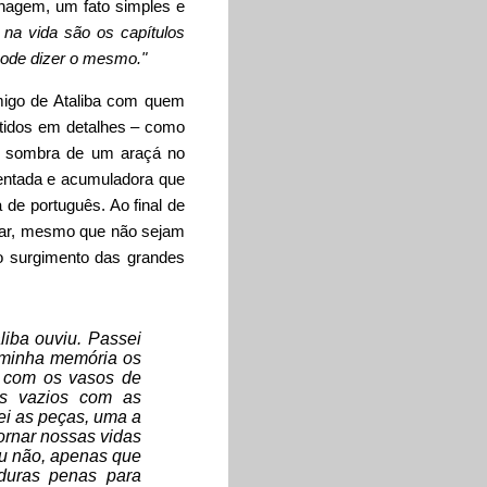
onagem, um fato simples e
 na vida são os capítulos
 pode dizer o mesmo."
amigo de Ataliba com quem
utidos em detalhes – como
 à sombra de um araçá no
sentada e acumuladora que
 de português. Ao final de
ssar, mesmo que não sejam
o surgimento das grandes
liba ouviu. Passei
a minha memória os
i com os vasos de
os vazios com as
ei as peças, uma a
ornar nossas vidas
ou não, apenas que
 duras penas para