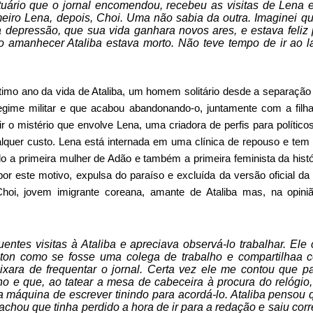
ituário que o jornal encomendou, recebeu as visitas de Lena
meiro Lena, depois, Choi. Uma não sabia da outra. Imaginei qu
 depressão, que sua vida ganhara novos ares, e estava feliz 
o amanhecer Ataliba estava morto. Não teve tempo de ir ao 
imo ano da vida de Ataliba, um
homem solitário desde a separação
egime militar e que acabou abandonando-o, juntamente com a filh
r o mistério que envolve Lena, uma criadora de perfis para políticos
quer custo. Lena está internada em uma clínica de repouso e tem
sido a primeira mulher de Adão e também a primeira feminista da hist
or este motivo, expulsa do paraíso e excluída da versão oficial da
Choi, jovem imigrante coreana, amante de Ataliba mas, na opin
quentes visitas à Ataliba e apreciava observá-lo trabalhar. El
ton como se fosse uma colega de trabalho e compartilhaa 
xara de frequentar o jornal. Certa vez ele me contou que p
ono e que, ao tatear a mesa de cabeceira à procura do relógio,
a máquina de escrever tinindo para acordá-lo. Ataliba pensou 
achou que tinha perdido a hora de ir para a redação e saiu cor