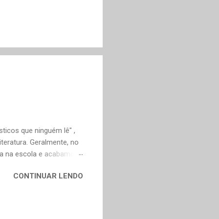
ticos que ninguém lê" ,
teratura. Geralmente, no
ica na escola e acabamos
ivo deveria ser justamente
CONTINUAR LENDO
em nossa maturidade, pode
al, mudaram os livros ou
ndes autores de fora,
n Dourado, Carlos