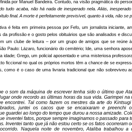
finida por Manuel Bandeira. Contudo, na visão pragmática do pers
do tudo acaba, não há nada de inesperado nela. Aliás, inesperado
ítulo final. A morte é perfeitamente previsível, quanto à vida, não se
iva é feita em primeira pessoa por Fefo, um jornalista iniciante, 
 da profissão e o gosto pelos obituários que são analisados e disc
 em um clube de leitura – por um grupo de amigos que se reúne
o Paulo: Lázaro, funcionário do cemitério; Ide, uma senhora apo
ira idade; Grego, um policial aposentado e uma misteriosa professora
exto ficcional no qual os próprios mortos têm a chance de se expre
, como é o caso de uma livraria tradicional que não sobreviveu a
ue o som da máquina de escrever tenha sido o último que Ata
ugar onde recordo as últimas horas da sua vida. Garimpei n
e encontrei. Tal como fazem os mestres da arte do Kintsug
brados, juntei os cacos que se encaixaram e preenchi 
ue guardei ao longo do tempo que durou a nossa amizade. Col
que inventei fatos, porque sempre imaginamos o passado para t
. Inventei tanto que já não estou certo se os fatos ocorreram 
 ocorrido. Naquela noite de novembro, Ataliba trabalhou a