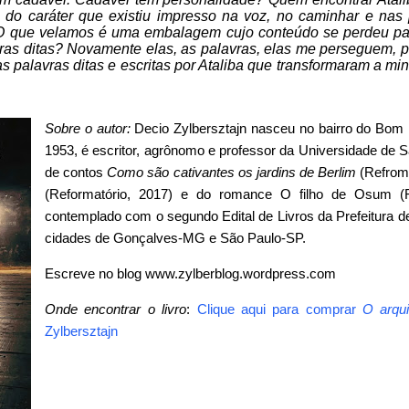
a do caráter que existiu impresso na voz, no caminhar e nas 
. O que velamos é uma embalagem cujo conteúdo se perdeu p
avras ditas? Novamente elas, as palavras, elas me perseguem, p
s palavras ditas e escritas por Ataliba que transformaram a min
Sobre o autor
:
Decio Zylbersztajn nasceu no bairro do Bom
1953, é escritor, agrônomo e professor da Universidade de 
de contos
Como são cativantes os jardins de Berlim
(Refroma
(Reformatório, 2017) e do romance O filho de Osum (Re
contemplado com o segundo Edital de Livros da Prefeitura d
cidades de Gonçalves-MG e São Paulo-SP.
Escreve no blog www.zylberblog.wordpress.com
Onde encontrar o livro
:
Clique aqui para comprar
O arqu
Zylbersztajn