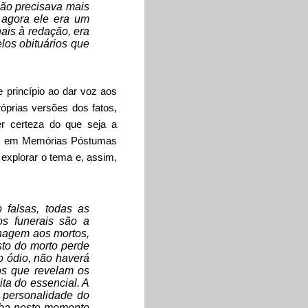
não precisava mais
, agora ele era um
ais à redação, era
los obituários que
e princípio ao dar voz aos
róprias versões dos fatos,
r certeza do que seja a
s
em Memórias Póstumas
 explorar o tema e, assim,
 falsas, todas as
os funerais são a
nagem aos mortos,
sto do morto perde
o ódio, não haverá
tos que revelam os
ta do essencial. A
 personalidade do
iba neste momento