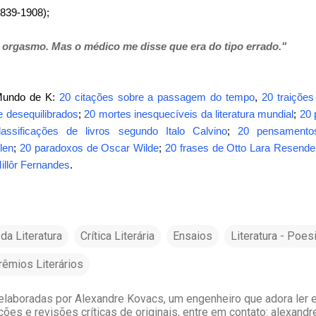
39-1908);
 orgasmo. Mas o médico me disse que era do tipo errado."
 Mundo de K:
20 citações sobre a passagem do tempo
,
20 traições
 desequilibrados
;
20 mortes inesquecíveis da literatura mundial
;
20 
assificações de livros segundo Italo Calvino
;
20 pensamento
len
;
20 paradoxos de Oscar Wilde
;
20 frases de Otto Lara Resende
illôr Fernandes
.
da Literatura
Crítica Literária
Ensaios
Literatura - Poes
rêmios Literários
laboradas por Alexandre Kovacs, um engenheiro que adora ler e 
ções e revisões críticas de originais, entre em contato: alexan