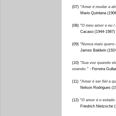
(07)
"Amar é mudar a al
Mario Quintana (1906-19
(08)
"O meu amor e eu / 
Cacaso (1944-1987) em 
(09)
"Nunca mais quero 
James Baldwin (1924-
(10)
"Sua voz quando el
voando.”
- Ferreira Gullar
(11)
"Amar é ser fiel a q
Nelson Rodrigues (19
(12)
"O amor é o estado 
Friedrich Nietzsche (1