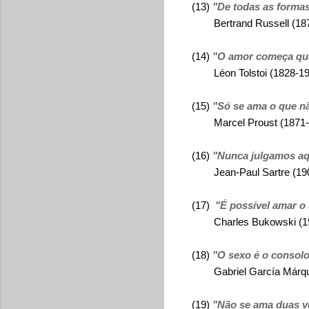
(13)
"De todas as formas 
Bertrand Russell (187
(14)
"O amor começa qua
Léon Tolstoi (1828-19
(15)
"Só se ama o que n
Marcel Proust (1871-
(16)
"Nunca julgamos a
Jean-Paul Sartre (190
(17)
"É possível amar o
Charles Bukowski (19
(18)
"O sexo é o consol
Gabriel García Márque
(19)
"Não se ama duas v