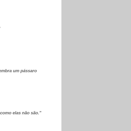
"
lembra um pássaro
 como elas não são."