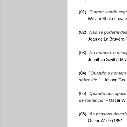
(01)
"O amor sendo cego
William Shakespeare (
(02)
"Não se poderia des
Jean de La Bruyère 
(03)
"No homem, o desejo
Jonathan Swift (1667-
(04)
"Quando o homem am
sobre ele."
-
Johann Goet
(05)
"Quando nos apaixo
de romance."
- Oscar Wi
(06)
"As pessoas deveria
Oscar Wilde (1854 - 19