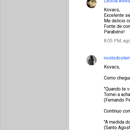
Letícia Alve
Kovacs,
Excelente se
Me delicio c
Fonte de cons
Parabéns!
8:05 PM, ago
nostodosle
Kovacs,
Como cheguei
"Quando te vi
Tornei a acha
(Fernando P
Continuo com
"A medida do
(Santo Agost