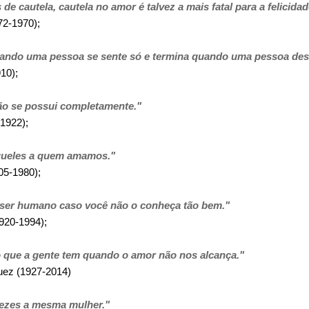
de cautela, cautela no amor é talvez a mais fatal para a felicida
2-1970);
ndo uma pessoa se sente só e termina quando uma pessoa dese
10);
ão se possui completamente."
1922);
queles a quem amamos."
5-1980);
 ser humano caso você não o conheça tão bem."
20-1994);
o que a gente tem quando o amor não nos alcança."
z (1927-2014)
ezes a mesma mulher."