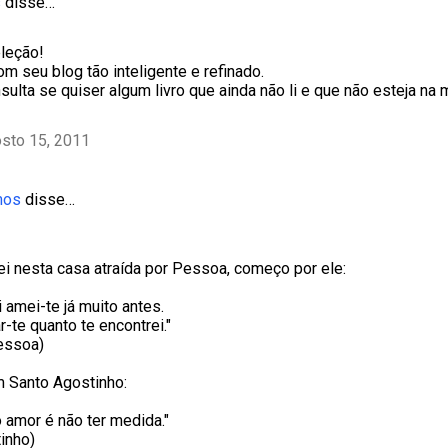
s
disse…
leção!
om seu blog tão inteligente e refinado.
ulta se quiser algum livro que ainda não li e que não esteja na m
sto 15, 2011
mos
disse…
 nesta casa atraída por Pessoa, começo por ele:
 amei-te já muito antes.
r-te quanto te encontrei."
essoa)
 Santo Agostinho:
 amor é não ter medida."
inho)