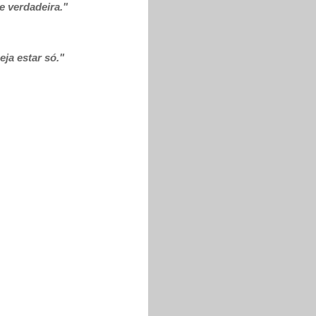
de verdadeira."
ja estar só."