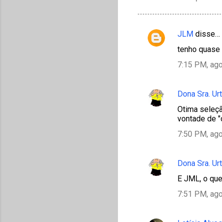
JLM
disse…
C
tenho quase 
o
7:15 PM, ago
m
e
Dona Sra. Ur
n
t
Otima seleçã
vontade de "c
á
7:50 PM, ago
r
i
Dona Sra. Ur
o
s
E JML, o que 
7:51 PM, ago