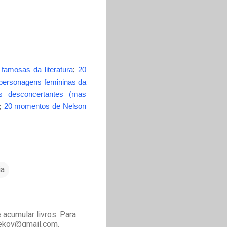
 famosas da literatura
;
20
personagens femininas da
s desconcertantes (mas
;
20 momentos de Nelson
ia
acumular livros. Para
drekov@gmail.com.