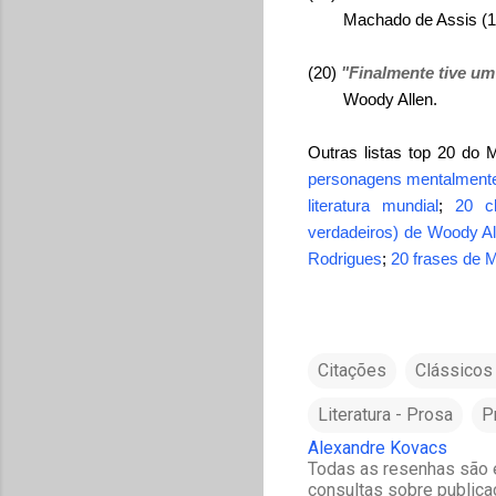
Machado de Assis (18
(20)
"Finalmente tive um
Woody Allen.
Outras listas top 20 do
personagens mentalmente
literatura mundial
;
20 cl
verdadeiros) de Woody Al
Rodrigues
;
20 frases de M
Citações
Clássicos 
Literatura - Prosa
P
Alexandre Kovacs
Todas as resenhas são e
consultas sobre publica