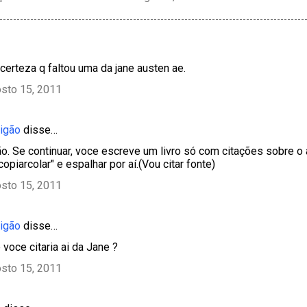
certeza q faltou uma da jane austen ae.
sto 15, 2011
tigão
disse…
o. Se continuar, voce escreve um livro só com citações sobre o
opiarcolar" e espalhar por aí.(Vou citar fonte)
sto 15, 2011
tigão
disse…
voce citaria ai da Jane ?
sto 15, 2011