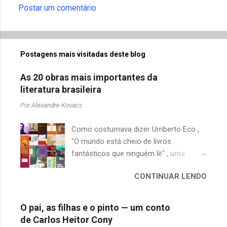
Postar um comentário
Postagens mais visitadas deste blog
As 20 obras mais importantes da
literatura brasileira
Por
Alexandre Kovacs
Como costumava dizer Umberto Eco ,
"O mundo está cheio de livros
fantásticos que ninguém lê" , uma
afirmação adequada, principalmente
CONTINUAR LENDO
quando falamos de clássicos da
literatura. Geralmente, no caso de
escritores brasileiros, somos forçados
O pai, as filhas e o pinto — um conto
a uma avaliação burocrática na escola e
de Carlos Heitor Cony
acabamos adquirindo uma certa