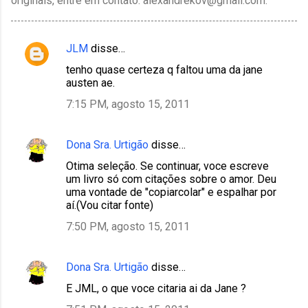
originais, entre em contato: alexandrekov@gmail.com.
JLM
disse…
C
tenho quase certeza q faltou uma da jane
o
austen ae.
m
7:15 PM, agosto 15, 2011
e
n
Dona Sra. Urtigão
disse…
t
Otima seleção. Se continuar, voce escreve
á
um livro só com citações sobre o amor. Deu
r
uma vontade de "copiarcolar" e espalhar por
aí.(Vou citar fonte)
i
7:50 PM, agosto 15, 2011
o
s
Dona Sra. Urtigão
disse…
E JML, o que voce citaria ai da Jane ?