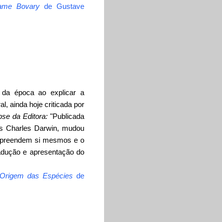
ame Bovary
de Gustave
a da época ao explicar a
l, ainda hoje criticada por
pse da Editora:
"Publicada
lês Charles Darwin, mudou
mpreendem si mesmos e o
radução e apresentação do
Origem das Espécies
de