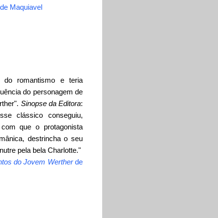
de Maquiavel
l do romantismo e teria
fluência do personagem de
rther".
Sinopse da Editora
:
sse clássico conseguiu,
a com que o protagonista
ermânica, destrincha o seu
tre pela bela Charlotte."
ntos do Jovem Werther
de