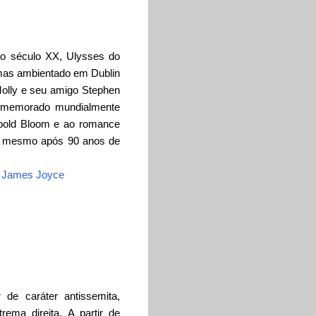
 do século XX, Ulysses do
mas ambientado em Dublin
olly e seu amigo Stephen
comemorado mundialmente
pold Bloom e ao romance
no mesmo após 90 anos de
 James Joyce
 de caráter antissemita,
trema direita. A partir de