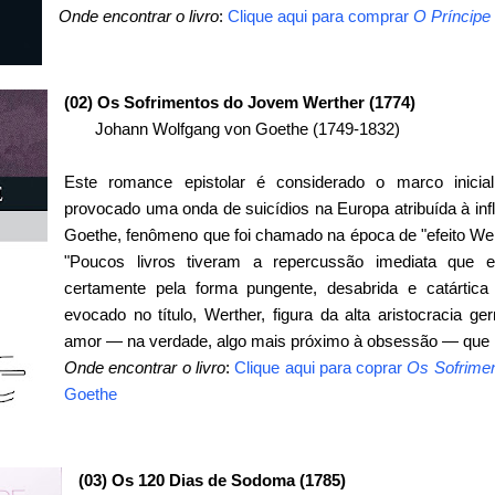
Onde encontrar o livro
:
Clique aqui para comprar
O Príncipe
(02) Os Sofrimentos do Jovem Werther (1774)
Johann Wolfgang von Goethe (1749-1832)
Este romance epistolar é considerado o marco inicia
provocado uma onda de suicídios na Europa atribuída à in
Goethe, fenômeno que foi chamado na época de "efeito We
"Poucos livros tiveram a repercussão imediata que e
certamente pela forma pungente, desabrida e catártic
evocado no título, Werther, figura da alta aristocracia g
amor — na verdade, algo mais próximo à obsessão — que nu
Onde encontrar o livro
:
Clique aqui para coprar
Os Sofrime
Goethe
(03) Os 120 Dias de Sodoma (1785)