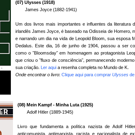
(07) Ulysses (1918)
James Joyce (1882-1941)
Um dos livros mais importantes e influentes da literatura
irlandês James Joyce, é baseado na Odisseia de Homero, 
e narrando um dia na vida de Leopold Bloom, sua esposa M
Dedalus. Este dia, 16 de junho de 1904, passou a ser 
como o "Bloomsday" em homenagem ao protagonista Leo
que criou o "fluxo de consciência", permanecendo moder
sua criação.
Ler aqui
a re
senha completa no Mundo de K.
Onde encontrar o livro
:
Clique aqui para comprar
Ulysses
de
(08) Mein Kampf - Minha Luta (1925)
Adolf Hitler (1889-1945)
Livro que fundamenta a política nazista de Adolf Hitler
anticomunista, antimarxista, racista e nacionalista de ex