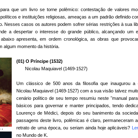
para que um livro se torne polêmico: contestação de valores m
 políticos e instituições religiosas, ameaças a um padrão definido 
. Nesses casos os autores podem sofrer sérias restrições à sua li
ende a despertar o interesse do grande público, alcançando um e
 abaixo apresenta, em ordem cronológica, as obras que provoca
 algum momento da história.
(01) O Príncipe (1532)
Nicolau Maquiavel (1469-1527)
Um clássico de 500 anos da filosofia que inaugurou a c
Nicolau Maquiavel (1469-1527) com a sua visão talvez muito
cenário político de seu tempo resumiu neste "manual para
básicos para governar e manter principados, tendo dedi
Lourenço de Médici, depois do seu banimento da socied
passagens deste livro, polêmicas é claro, permaneceram 
retrato de uma época, ou seriam ainda hoje aplicáveis?
Ler
no Mundo de K.