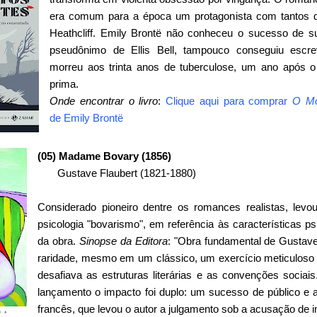
era comum para a época um protagonista com tantos d
Heathcliff. Emily Brontë não conheceu o sucesso de s
pseudônimo de Ellis Bell, tampouco conseguiu escrev
morreu aos trinta anos de tuberculose, um ano após 
prima.
Onde encontrar o livro
:
Clique aqui para comprar
O Mo
de
Emily Brontë
(05) Madame Bovary (1856)
Gustave Flaubert (1821-1880)
Considerado pioneiro dentre os romances realistas, lev
psicologia "bovarismo", em referência às características ps
da obra.
Sinopse da Editora
: "Obra fundamental de Gustave
raridade, mesmo em um clássico, um exercício meticuloso 
desafiava as estruturas literárias e as convenções sociai
lançamento o impacto foi duplo: um sucesso de público e 
francês, que levou o autor a julgamento sob a acusação de i