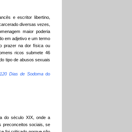
cês e escritor libertino,
ncarcerado diversas vezes,
homenagem maior poderia
do em adjetivo e um termo
 prazer na dor física ou
homens ricos submete 46
do tipo de abusos sexuais
120 Dias de Sodoma
do
ra do século XIX, onde a
s preconceitos sociais, se
 foi criticado porque não