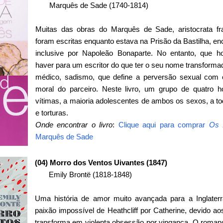
Marquês de Sade (1740-1814)
Muitas das obras do Marquês de Sade, aristocrata fran
foram escritas enquanto estava na Prisão da Bastilha, e
inclusive por Napoleão Bonaparte. No entanto, que 
haver para um escritor do que ter o seu nome transforma
médico, sadismo, que define a perversão sexual com o
moral do parceiro. Neste livro, um grupo de quatro 
vítimas, a maioria adolescentes de ambos os sexos, a to
e torturas.
Onde encontrar o livro
:
Clique aqui para comprar
Os 
Marquês de Sade
(04) Morro dos Ventos Uivantes (1847)
Emily Brontë (1818-1848)
Uma história de amor muito avançada para a Inglater
paixão impossível de Heathcliff por Catherine, devido ao
transforma em violenta obsessão por vingança. O romance