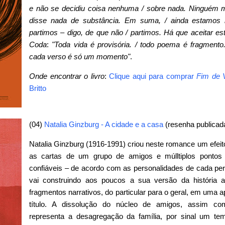
e não se decidiu coisa nenhuma / sobre nada. Ninguém
disse nada de substância. Em suma, / ainda estamos n
partimos – digo, de que não / partimos. Há que aceitar este 
Coda
:
"Toda vida é provisória. / todo poema é fragmento.
cada verso é só um momento"
.
Onde encontrar o livro
:
Clique aqui para comprar
Fim de 
Britto
(04)
Natalia Ginzburg - A cidade e a casa
(resenha publicad
Natalia Ginzburg (1916-1991) criou neste romance um efeito 
as cartas de um grupo de amigos e múlltiplos ponto
confiáveis – de acordo com as personalidades de cada pers
vai construindo aos poucos a sua versão da história a
fragmentos narrativos, do particular para o geral, em uma 
título. A dissolução do núcleo de amigos, assim co
representa a desagregação da família, por sinal um te