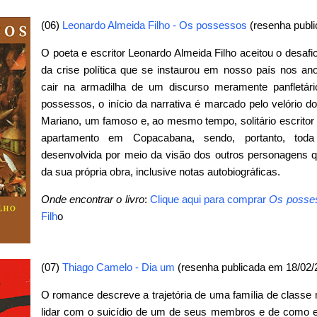
(06)
Leonardo Almeida Filho - Os possessos
(resenha publi
O poeta e escritor Leonardo Almeida Filho aceitou o desafio d
da crise política que se instaurou em nosso país nos an
cair na armadilha de um discurso meramente panfletá
possessos, o início da narrativa é marcado pelo velório do
Mariano, um famoso e, ao mesmo tempo, solitário escrito
apartamento em Copacabana, sendo, portanto, toda 
desenvolvida por meio da visão dos outros personagens 
da sua própria obra, inclusive notas autobiográficas.
Onde encontrar o livro
:
Clique aqui para comprar
Os posse
Filh
o
(07)
Thiago Camelo - Dia um
(resenha publicada em 18/02/
O romance descreve a trajetória de uma família de classe 
lidar com o suicídio de um de seus membros e de como es