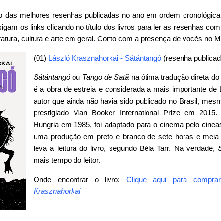
eção das melhores resenhas publicadas no ano em ordem cronológi
am os links clicando no título dos livros para ler as resenhas co
ratura, cultura e arte em geral. Conto com a presença de vocês no 
(01)
László Krasznahorkai - Sátántangó
(resenha publicad
Sátántangó
ou
Tango de Satã
na ótima tradução direta do 
é a obra de estreia e considerada a mais importante de 
autor que ainda não havia sido publicado no Brasil, mes
prestigiado Man Booker International Prize em 2015
Hungria em 1985, foi adaptado para o cinema pelo cine
uma produção em preto e branco de sete horas e meia
leva a leitura do livro, segundo Béla Tarr. Na verdade,
mais tempo do leitor.
Onde encontrar o livro:
Clique aqui para compr
Krasznahorkai