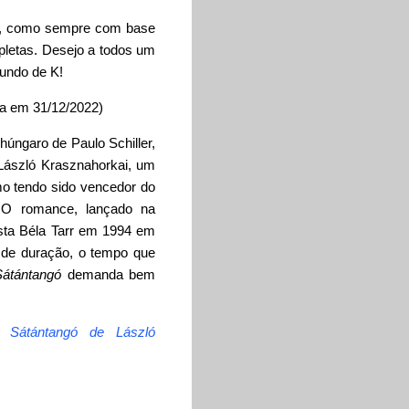
ca, como sempre com base
mpletas. Desejo a todos um
Mundo de K!
a em 31/12/2022)
húngaro de Paulo Schiller,
László Krasznahorkai, um
mo tendo sido vencedor do
. O romance, lançado na
asta Béla Tarr em 1994 em
 de duração, o tempo que
Sátántangó
demanda bem
ar
Sátántangó de László