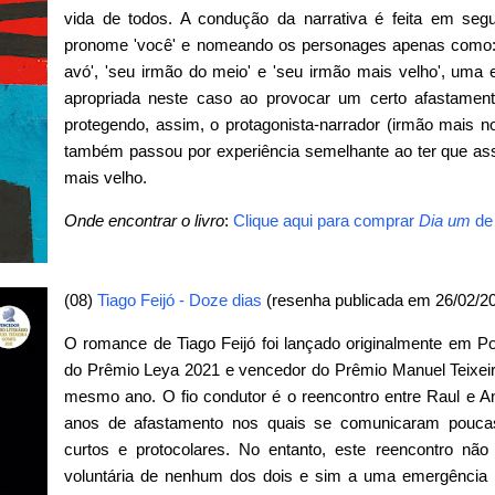
vida de todos. A condução da narrativa é feita em segu
pronome 'você' e nomeando os personages apenas como: 's
avó', 'seu irmão do meio' e 'seu irmão mais velho', uma 
apropriada neste caso ao provocar um certo afastamen
protegendo, assim, o protagonista-narrador (irmão mais no
também passou por experiência semelhante ao ter que assi
mais velho.
Onde encontrar o livro
:
Clique aqui para comprar
Dia um
de
(08)
Tiago Feijó - Doze dias
(resenha publicada em 26/02/2
O romance de Tiago Feijó foi lançado originalmente em Port
do Prêmio Leya 2021 e vencedor do Prêmio Manuel Teixeir
mesmo ano. O fio condutor é o reencontro entre Raul e Ant
anos de afastamento nos quais se comunicaram pouca
curtos e protocolares. No entanto, este reencontro n
voluntária de nenhum dos dois e sim a uma emergência