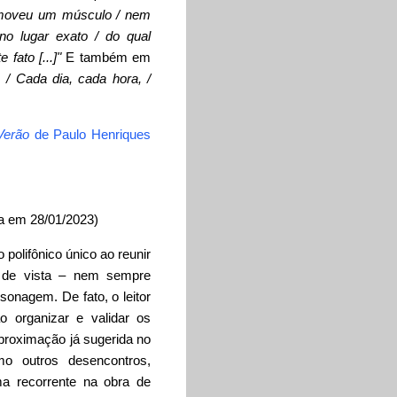
 moveu um músculo / nem
o lugar exato / do qual
fato [...]"
E também em
 / Cada dia, cada hora, /
Verão
de
Paulo Henriques
a em 28/01/2023)
polifônico único ao reunir
s de vista – nem sempre
onagem. De fato, o leitor
o organizar e validar os
aproximação já sugerida no
mo outros desencontros,
ma recorrente na obra de