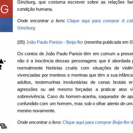
Ginzburg, que costuma escrever sobre as relações famil
condição humana.
Onde encontrar o livro
:
Clique aqui para comprar
A ci
Ginzburg
(05)
João Paulo Parisio - Beija-flor​
(resenha publicada em 0
Os contos de João Paulo Parisio têm em comum a presen
não é a inocência dessas personagens que é abordada pe
normalmente histórias cruéis com situações de violên
vivenciadas por meninos e meninas que têm a sua infânci
adultos, testemunhas involuntárias de cenas brutais 
agressões ou até mesmo forçadas a praticar atos v
sobrevivência. Caso do homem-aranha, saqueador de ap
confundido com um homem, mas sob o olhar atento de uma
menino novamente.
Onde encontrar o livro
:
Clique aqui para comprar
Beija-flor
d