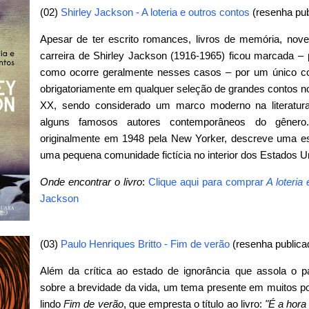
(02)
Shirley Jackson - A loteria e outros contos
(resenha pub
Apesar de ter escrito romances, livros de memória, novel
carreira de Shirley Jackson (1916-1965) ficou marcada –
como ocorre geralmente nesses casos – por um único cont
obrigatoriamente em qualquer seleção de grandes contos n
XX, sendo considerado um marco moderno na literatura 
alguns famosos autores contemporâneos do gênero. 
originalmente em 1948 pela New Yorker, descreve uma es
uma pequena comunidade fictícia no interior dos Estados U
Onde encontrar o livro
:
Clique aqui para comprar
A loteria
Jackson
(03)
Paulo Henriques Britto - Fim de verão
(resenha publica
Além da crítica ao estado de ignorância que assola o pa
sobre a brevidade da vida, um tema presente em muitos p
lindo
Fim de verão
, que empresta o título ao livro:
"É a hora 